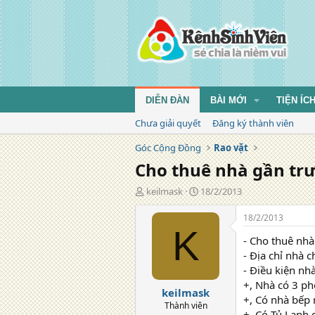
DIỄN ĐÀN
BÀI MỚI
TIỆN ÍC
Chưa giải quyết
Đăng ký thành viên
Góc Cộng Đồng
Rao vặt
Cho thuê nhà gần trư
T
N
keilmask
18/2/2013
á
g
c
à
18/2/2013
g
y
K
- Cho thuê nh
i
đ
ả
ă
- Địa chỉ nhà 
n
- Điều kiện nhà
g
+, Nhà có 3 p
keilmask
+, Có nhà bếp 
Thành viên
+, Có Tủ Lạnh