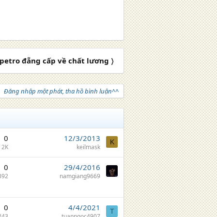
petro đẵng cấp về chất lương 〉
Đăng nhập một phát, tha hồ bình luận^^
0
12/3/2013
K
2K
keilmask
0
29/4/2016
892
namgiang9669
0
4/4/2021
T
243
tuanngoc4907