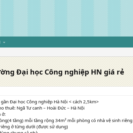
H
ờng Đại học Công nghiệp HN giá rẻ
à gần Đại học Công nghiệp Hà Nội < cách 2,5km>
cho thuê: Ngã Tư canh – Hoài Đức – Hà Nội
 ở:
hòng(4 tầng) mỗi tầng rộng 34m² mỗi phòng có nhà vệ sinh riêng
riêng ở từng dưới (được sử dụng)
 dùng chung cả nhà