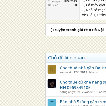
Tham gia
18/2/2013
+, Có máy giặ
Bài viết
0
+, Nhà có mạng
=è Giá 1,7 tri
〈 Truyện tranh giá rẻ ở Hà Nội
Chủ đề liên quan
Cho thuê nhà gần Đại h
K
keilmask
12/3/2013
Nhà trọ
Cho thuê dù che nắng sin
HN 0969349105
namgiang9669
29/4/2016
Rao vặ
Bán nhà 5 tầng gần trư
T