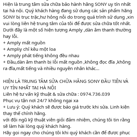
Hiện là trung tâm sửa chữa bảo hành hãng SONY uy tín nhất
tại hà nội. Quý khách hàng đang sử dụng các sản phẩm hãng
SONY bị trục trặc,hư hỏng nỗi do trong quá trình sử dụng ,xin
vui lòng liên hệ trung tâm của tôi để được sửa chữa tốt nhất.
Dưới đây là một số hiện tượng Amply ,dàn âm thanh thường
hay lỗi.
+ Amply mất nguồn
+ Ampliy chỉ kêu một loa
+ Amply phát tiếng không đều nhau
+ Đầu,dàn âm thanh bị lỗi mất nguồn ,không đọc đĩa ,không
ra đĩa,mất tiếng và nhiều nguyên nhân khác...
HIỆN LÀ TRUNG TÂM SỬA CHỮA HÃNG SONY ĐẦU TIÊN VÀ
UY TÍN NHẤT TẠI HÀ NỘI
Liên hệ tư vấn kỹ thuật & sửa chữa : 0974.736.039
Phục vụ tận nơi 24/7 không ngại xa
+ Lưu ý: Quý khách sẽ được báo giá trước khi sửa. Linh kiện
thay thế chính hãng.
với đội ngũ kỹ thuật viên giỏi đảm nhiệm, chúng tôi tin rằng
sẽ làm hài lòng quý khách hàng.
Hãy gọi ngay cho chúng tôi khi quý khách cần để được phục