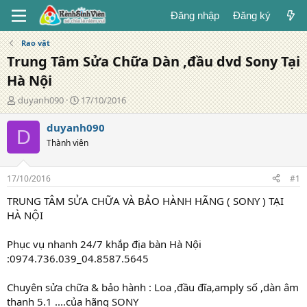
Đăng nhập
Đăng ký
Rao vặt
Trung Tâm Sửa Chữa Dàn ,đầu dvd Sony Tại
Hà Nội
T
N
duyanh090
17/10/2016
á
g
c
à
duyanh090
D
g
y
Thành viên
i
đ
ả
ă
n
17/10/2016
#1
g
TRUNG TÂM SỬA CHỮA VÀ BẢO HÀNH HÃNG ( SONY ) TẠI
HÀ NỘI
Phục vụ nhanh 24/7 khắp địa bàn Hà Nội
:0974.736.039_04.8587.5645
Chuyên sửa chữa & bảo hành : Loa ,đầu đĩa,amply số ,dàn âm
thanh 5.1 ....của hãng SONY