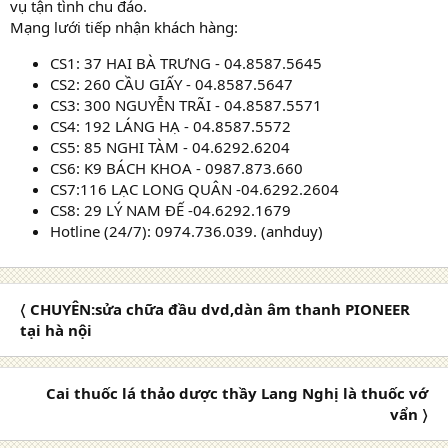
vụ tận tình chu đáo.
Mạng lưới tiếp nhận khách hàng:
CS1: 37 HAI BÀ TRƯNG - 04.8587.5645
CS2: 260 CẦU GIẤY - 04.8587.5647
CS3: 300 NGUYỄN TRÃI - 04.8587.5571
CS4: 192 LÁNG HẠ - 04.8587.5572
CS5: 85 NGHI TÀM - 04.6292.6204
CS6: K9 BÁCH KHOA - 0987.873.660
CS7:116 LẠC LONG QUÂN -04.6292.2604
CS8: 29 LÝ NAM ĐẾ -04.6292.1679
Hotline (24/7): 0974.736.039. (anhduy)
〈 CHUYÊN:sửa chữa đầu dvd,dàn âm thanh PIONEER
tại hà nội
Cai thuốc lá thảo dược thầy Lang Nghị là thuốc vớ
vẩn 〉