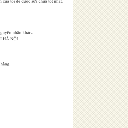
m của tôi để được sửa chữa tốt nhất.
nguyên nhân khác...
I HÀ NỘI
 hàng.