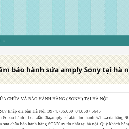
H
âm bảo hành sửa amply Sony tại hà n
ỬA CHỮA VÀ BẢO HÀNH HÃNG ( SONY ) TẠI HÀ NỘI
24/7 khắp địa bàn Hà Nội :0974.736.039_04.8587.5645
 & bảo hành : Loa ,đầu đĩa,amply số ,dàn âm thanh 5.1 ....của hãng 
âm sửa chữa bảo hành hãng SONY uy tín nhất tại hà nội. Quý khách hà