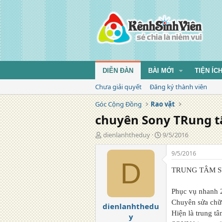
DIỄN ĐÀN
BÀI MỚI
TIỆN ÍC
Chưa giải quyết
Đăng ký thành viên
Góc Cộng Đồng
Rao vặt
chuyên Sony TRung t
T
N
dienlanhtheduy
9/5/2016
á
g
c
à
9/5/2016
g
y
D
i
đ
TRUNG TÂM S
ả
ă
n
Phục vụ nhanh 
g
Chuyên sửa chữa
dienlanhthedu
Hiện là trung t
y