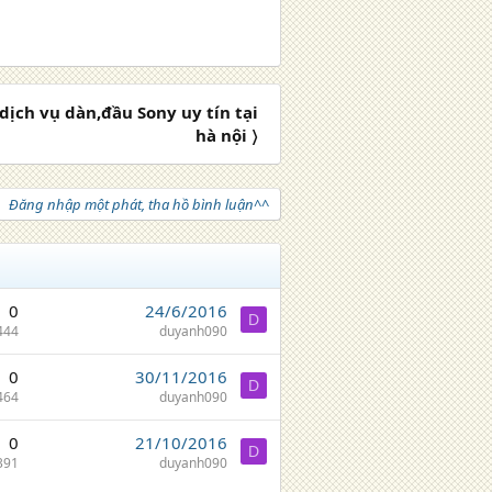
ịch vụ dàn,đầu Sony uy tín tại
hà nội 〉
Đăng nhập một phát, tha hồ bình luận^^
0
24/6/2016
D
444
duyanh090
0
30/11/2016
D
464
duyanh090
0
21/10/2016
D
391
duyanh090