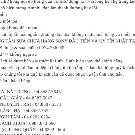
c,hư hỏng nỗi do trong quá trình sử dụng ,xin vui lòng liên hệ trung tâ
 số hiện tượng Amply ,dàn âm thanh thường hay lỗi.
guồn
u một loa
iếng không đều nhau
anh bị lỗi mất nguồn ,không đọc đĩa ,không ra đĩa,mất tiếng và nhiều 
NG TÂM SỬA CHỮA HÃNG SONY ĐẦU TIÊN VÀ UY TÍN NHẤT TẠ
kỹ thuật & sửa chữa : 0974.736.039
 24/7 không ngại xa
ách sẽ được báo giá trước khi sửa. Linh kiện thay thế chính hãng.
thuật viên giỏi đảm nhiệm, chúng tôi tin rằng sẽ làm hài lòng quý khách
o chúng tôi khi quý khách cần để được phục vụ tận tình chu đáo.
nhận khách hàng:
HAI BÀ TRƯNG - 04.8587.5645
 CẦU GIẤY - 04.8587.5647
 NGUYỄN TRÃI - 04.8587.5571
 LÁNG HẠ - 04.8587.5572
NGHI TÀM - 04.6292.6204
BÁCH KHOA - 0987.873.660
 LẠC LONG QUÂN -04.6292.2604