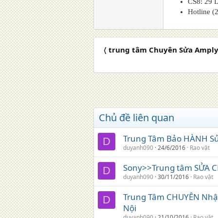
CS8: 29 
Hotline (
〈 trung tâm Chuyên Sửa Amply
Chủ đề liên quan
Trung Tâm Bảo HÀNH Sử
D
duyanh090
24/6/2016
Rao vặt
Sony>>Trung tâm SỬA CH
D
duyanh090
30/11/2016
Rao vặt
Trung Tâm CHUYÊN Nhận
D
Nội
duyanh090
21/10/2016
Rao vặt