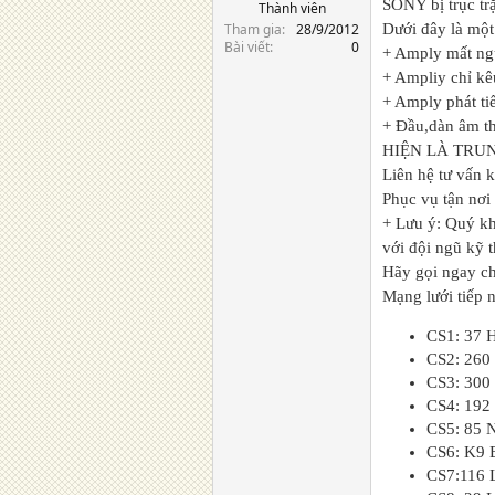
SONY bị trục trặ
Thành viên
Tham gia
28/9/2012
Dưới đây là một
Bài viết
0
+ Amply mất n
+ Ampliy chỉ kê
+ Amply phát t
+ Đầu,dàn âm th
HIỆN LÀ TRU
Liên hệ tư vấn 
Phục vụ tận nơi
+ Lưu ý: Quý kh
với đội ngũ kỹ 
Hãy gọi ngay ch
Mạng lưới tiếp 
CS1: 37 
CS2: 260
CS3: 300
CS4: 192
CS5: 85 
CS6: K9 
CS7:116