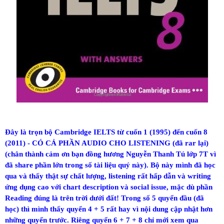
Đây là trọn bộ Cambridge IELTS từ cuốn 1 (1995) đến cuốn 8
(2011) - CÓ CẢ PHẦN AUDIO CHO LISTENING (đã rar lại)
(chân thành cảm ơn bạn đồng hương Nguyễn Thanh Tú lớp 7T vì
đã share phần lớn trong số tài liệu quý này). Bộ này mình đã học
qua và thấy thật sự chất lượng, listening rất hấp dẫn và writing
ứng dụng cao với chart description và social issue, mặc dù phần
Reading đúng là trên trời dưới đất! Trong số 5 quyển đầu (đã
học) thì mình thấy quyển 4 + 5 rất hay vì nội dung cập nhật hơn
những quyển trước. Riêng quyển 6 + 7 + 8 chỉ mới xem qua