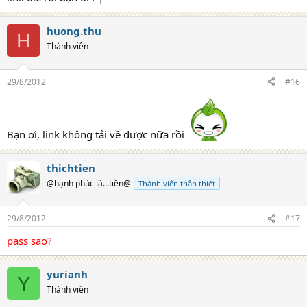
huong.thu
H
Thành viên
29/8/2012
#16
Bạn ơi, link không tải về được nữa rồi
thichtien
@hạnh phúc là...tiền@
Thành viên thân thiết
29/8/2012
#17
pass sao?
yurianh
Y
Thành viên