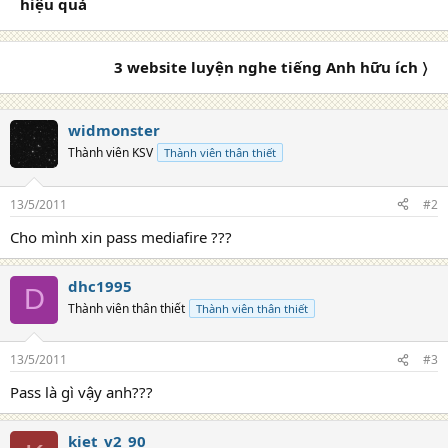
i
hiệu quả
o
n
s
3 website luyện nghe tiếng Anh hữu ích 〉
:
widmonster
Thành viên KSV
Thành viên thân thiết
13/5/2011
#2
Cho mình xin pass mediafire ???
dhc1995
D
Thành viên thân thiết
Thành viên thân thiết
13/5/2011
#3
Pass là gì vậy anh???
kiet_v2_90