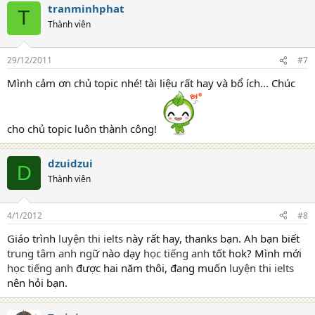
tranminhphat
T
Thành viên
29/12/2011
#7
Mình cảm ơn chủ topic nhé! tài liệu rất hay và bổ ích... Chúc
cho chủ topic luôn thành công!
dzuidzui
D
Thành viên
4/1/2012
#8
Giáo trình
luyện thi ielts
này rất hay, thanks bạn. Ah bạn biết
trung tâm anh ngữ
nào dạy
học tiếng anh
tốt hok? Mình mới
học tiếng anh
được hai năm thôi, đang muốn
luyện thi ielts
nên hỏi bạn.