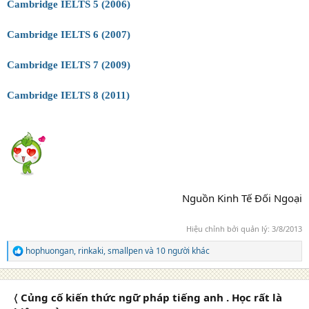
Cambridge IELTS 5 (2006)
Cambridge IELTS 6 (2007)
Cambridge IELTS 7 (2009)
Cambridge IELTS 8 (2011)
Nguồn Kinh Tế Đối Ngoại
Hiệu chỉnh bởi quản lý:
3/8/2013
hophuongan
,
rinkaki
,
smallpen
và 10 người khác
R
e
a
c
〈 Củng cố kiến thức ngữ pháp tiếng anh . Học rất là
t