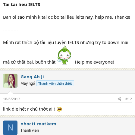
Tai tai lieu IELTS
Ban oi sao minh k tai dc bo tai lieu ielts nay, help me. Thanks!
----------
Mình rất thích bộ tài liệu luyện IELTS nhưng try to down mãi
mà cứ thất bại, buồn thật
Help me everyone!
Gang Ah Ji
Mây ngố
Thành viên thân thiết
18/6/2012
#12
link die hết r chủ thớt ạ!!!
nhocti_matkem
N
Thành viên