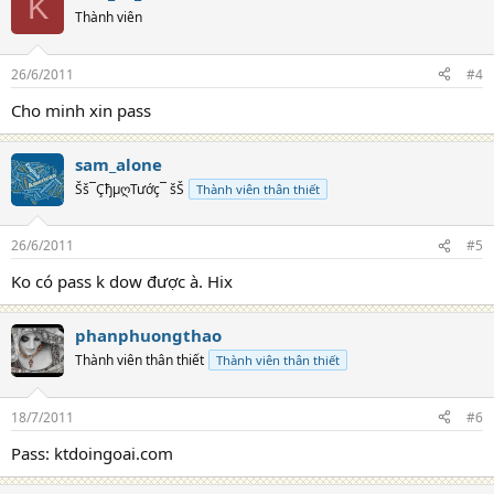
K
Thành viên
26/6/2011
#4
Cho minh xin pass
sam_alone
Šš¯ÇђµღTướç¯ šŠ
Thành viên thân thiết
26/6/2011
#5
Ko có pass k dow được à. Hix
phanphuongthao
Thành viên thân thiết
Thành viên thân thiết
18/7/2011
#6
Pass: ktdoingoai.com