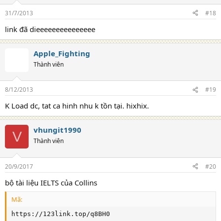
31/7/2013
#18
link đã dieeeeeeeeeeeeeee
Apple_Fighting
Thành viên
8/12/2013
#19
K Load dc, tat ca hinh nhu k tồn tại. hixhix.
vhungit1990
V
Thành viên
20/9/2017
#20
bộ tài liệu IELTS của Collins
Mã:
https://123link.top/q8BH0