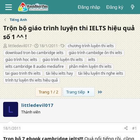
Đăng nhập
Đăng ký
Tiếng Anh
Trộn bộ giáo trình luyện thi IELTS hiệu quả
số 1 ^^ !
T
N
T
littledevil017
18/1/2011
chương trình luyện thi ielts
á
g
ừ
download tron bo cambridge ielts
giáo trình cambidge ôn thi ielts
c
à
k
giáo trình học ielts
giáo trình luyện thi ielts
ielts
g
y
h
ielts cambridge 8 audio mediafire
phần mềm luyện thi ielts
i
đ
ó
tai giao trinh thi ielts
ả
ă
tài liệu ielts hay
a
tài liệu luyện thi nghe ielts
n
trình tự luyện thi ielts hiệu quả
g
Trang cuối
Trang 1 / 2
Trang tiếp
littledevil017
L
Thành viên
18/1/2011
#1
Trọn bộ 7 ebook cambridge ielts!!!
Quá nổi tiếng rồi, cũng