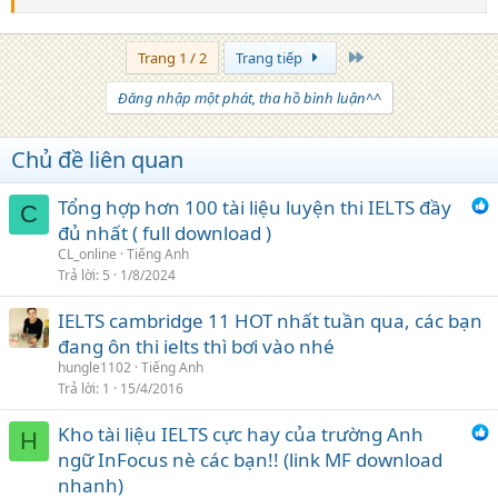
Trang cuối
Trang 1 / 2
Trang tiếp
Đăng nhập một phát, tha hồ bình luận^^
Chủ đề liên quan
Tổng hợp hơn 100 tài liệu luyện thi IELTS đầy
C
đủ nhất ( full download )
CL_online
Tiếng Anh
Trả lời
5
1/8/2024
IELTS cambridge 11 HOT nhất tuần qua, các bạn
đang ôn thi ielts thì bơi vào nhé
hungle1102
Tiếng Anh
Trả lời
1
15/4/2016
Kho tài liệu IELTS cực hay của trường Anh
H
ngữ InFocus nè các bạn!! (link MF download
nhanh)