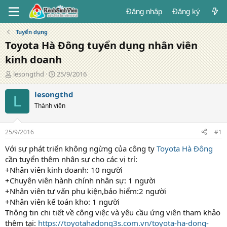
Đăng nhập
Đăng ký
Tuyển dụng
Toyota Hà Đông tuyển dụng nhân viên
kinh doanh
T
N
lesongthd
25/9/2016
á
g
c
à
lesongthd
L
g
y
Thành viên
i
đ
ả
ă
n
25/9/2016
#1
g
Với sự phát triển không ngừng của công ty
Toyota Hà Đông
cần tuyển thêm nhân sự cho các vị trí:
+Nhân viên kinh doanh: 10 người
+Chuyên viên hành chính nhân sự: 1 người
+Nhân viên tư vấn phụ kiện,bảo hiểm:2 người
+Nhân viên kế toán kho: 1 người
Thông tin chi tiết về công việc và yêu cầu ứng viên tham khảo
thêm tại:
https://toyotahadong3s.com.vn/toyota-ha-dong-