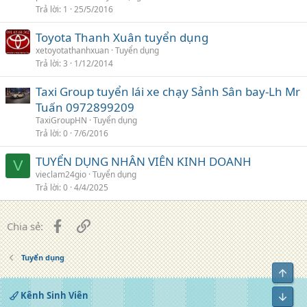
Trả lời
1
25/5/2016
Toyota Thanh Xuân tuyển dụng
xetoyotathanhxuan
Tuyển dụng
Trả lời
3
1/12/2014
Taxi Group tuyển lái xe chạy Sảnh Sân bay-Lh Mr
Tuấn 0972899209
TaxiGroupHN
Tuyển dụng
Trả lời
0
7/6/2016
TUYỂN DỤNG NHÂN VIÊN KINH DOANH
V
vieclam24gio
Tuyển dụng
Trả lời
0
4/4/2025
Facebook
Liên kết
Chia sẻ:
Tuyển dụng
Top
Kênh Sinh Viên
Bot