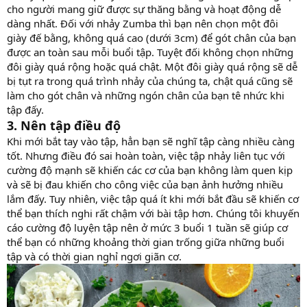
cho người mang giữ được sự thăng bằng và hoạt động dễ
dàng nhất. Đối với nhảy Zumba thì bạn nên chọn một đôi
giày đế bằng, không quá cao (dưới 3cm) để gót chân của bạn
được an toàn sau mỗi buổi tập. Tuyệt đối không chọn những
đôi giày quá rộng hoặc quá chật. Một đôi giày quá rộng sẽ dễ
bị tụt ra trong quá trình nhảy của chúng ta, chật quá cũng sẽ
làm cho gót chân và những ngón chân của bạn tê nhức khi
tập đấy.
3. Nên tập điều độ
Khi mới bắt tay vào tập, hẳn bạn sẽ nghĩ tập càng nhiều càng
tốt. Nhưng điều đó sai hoàn toàn, việc tập nhảy liên tục với
cường độ mạnh sẽ khiến các cơ của bạn không làm quen kịp
và sẽ bị đau khiến cho công việc của bạn ảnh hưởng nhiều
lắm đấy. Tuy nhiên, việc tập quá ít khi mới bắt đầu sẽ khiến cơ
thể bạn thích nghi rất chậm với bài tập hơn. Chúng tôi khuyến
cáo cường độ luyện tập nên ở mức 3 buổi 1 tuần sẽ giúp cơ
thể bạn có những khoảng thời gian trống giữa những buổi
tập và có thời gian nghỉ ngơi giãn cơ.