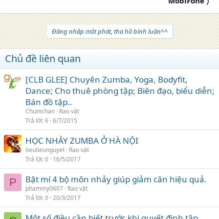
MobiFone 〉
Đăng nhập một phát, tha hồ bình luận^^
Chủ đề liên quan
[CLB GLEE] Chuyên Zumba, Yoga, Bodyfit,
Dance; Cho thuê phòng tập; Biên đạo, biểu diễn;
Bán đồ tập..
Chumchan
Rao vặt
Trả lời
6
6/7/2015
HỌC NHẢY ZUMBA Ở HÀ NỘI
tieutieunguyet
Rao vặt
Trả lời
0
16/5/2017
Bật mí 4 bộ môn nhảy giúp giảm cân hiệu quả.
P
phammy0607
Rao vặt
Trả lời
0
20/3/2017
Một số điều cần biết trước khi quyết định tập