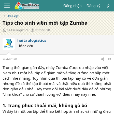
Đăng nhập
Đăng ký
Rao vặt
Tips cho sinh viên mới tập Zumba
T
N
haitaulogistics
26/6/2020
á
g
c
à
haitaulogistics
g
y
Thành viên
i
đ
ả
ă
n
26/6/2020
#1
g
Trong thời gian gần đây, nhảy Zumba được du nhập vào việt
Nam như một bài tập để giảm mỡ và tăng cường cơ bắp một
cách nhẹ nhàng. Tuy nhìn qua thì bài tập này có vẻ đơn giản
nhưng để có thể tập thoải mái và thật hiệu quả thì không phải
đơn giản đâu nhé. Hãy theo dõi bài viết dưới đây để có những
“chìa khóa” cho sự thành công với điệu nhảy này nhé.
1. Trang phục thoải mái, không gò bó
Vì đây là một bài tập thể thao kết hợp âm nhạc và những điệu