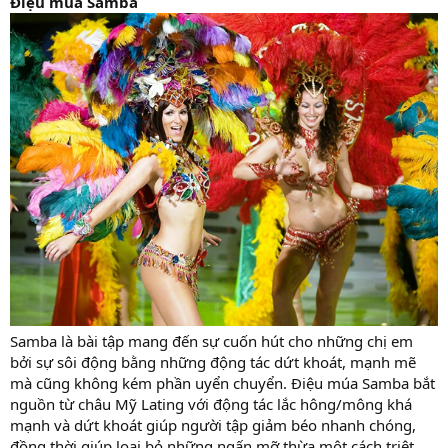
Điệu múa Samba
Samba là bài tập mang đến sự cuốn hút cho những chị em
bởi sự sôi động bằng những động tác dứt khoát, mạnh mẽ
mà cũng không kém phần uyển chuyển. Điệu múa Samba bắt
nguồn từ châu Mỹ Lating với động tác lắc hông/mông khá
mạnh và dứt khoát giúp người tập giảm béo nhanh chóng,
đồng thời giúp loại bỏ những ngấn mỡ thừa một cách triệt