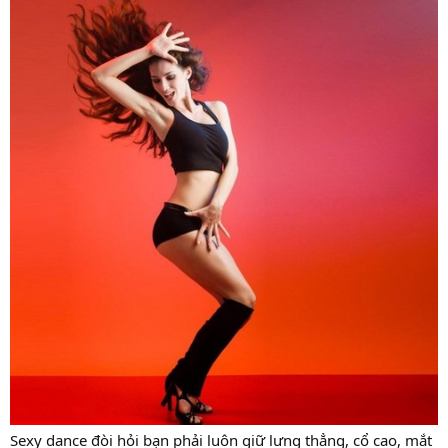
Sexy dance đòi hỏi bạn phải luôn giữ lưng thẳng, cổ cao, mắt