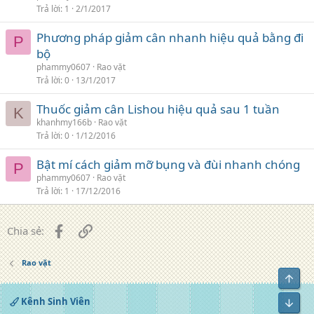
Trả lời
1
2/1/2017
Phương pháp giảm cân nhanh hiệu quả bằng đi
P
bộ
phammy0607
Rao vặt
Trả lời
0
13/1/2017
Thuốc giảm cân Lishou hiệu quả sau 1 tuần
K
khanhmy166b
Rao vặt
Trả lời
0
1/12/2016
Bật mí cách giảm mỡ bụng và đùi nhanh chóng
P
phammy0607
Rao vặt
Trả lời
1
17/12/2016
Facebook
Liên kết
Chia sẻ:
Rao vặt
Top
Kênh Sinh Viên
Bot