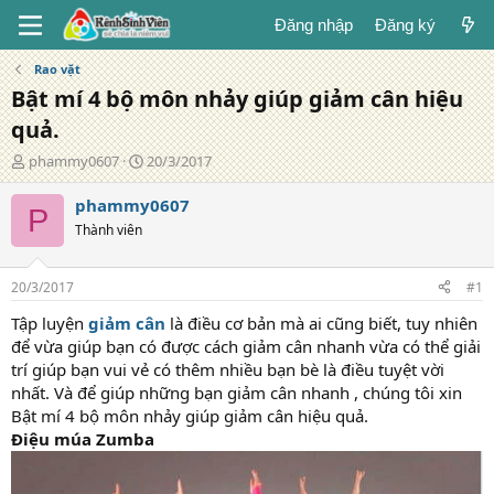
Đăng nhập
Đăng ký
Rao vặt
Bật mí 4 bộ môn nhảy giúp giảm cân hiệu
quả.
T
N
phammy0607
20/3/2017
á
g
c
à
phammy0607
P
g
y
Thành viên
i
đ
ả
ă
n
20/3/2017
#1
g
Tập luyện
giảm cân
là điều cơ bản mà ai cũng biết, tuy nhiên
để vừa giúp bạn có được cách giảm cân nhanh vừa có thể giải
trí giúp bạn vui vẻ có thêm nhiều bạn bè là điều tuyệt vời
nhất. Và để giúp những bạn giảm cân nhanh , chúng tôi xin
Bật mí 4 bộ môn nhảy giúp giảm cân hiệu quả.
Điệu múa Zumba