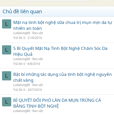
Chủ đề liên quan
Mặt nạ tinh bột nghệ sữa chua trị mụn mịn da tự
L
nhiên an toàn
Ludatung88
Rao vặt
Trả lời
0
21/6/2016
5 Bí Quyết Mặt Nạ Tinh Bột Nghệ Chăm Sóc Da
L
Hiệu Quả
Ludatung88
Rao vặt
Trả lời
0
8/8/2016
Bật bí những tác dụng của tinh bột nghệ nguyên
L
chất vàng
Ludatung88
Rao vặt
Trả lời
0
20/7/2016
BÍ QUYẾT ĐỐI PHÓ LÀN DA MỤN TRỨNG CÁ
L
BẰNG TINH BỘT NGHỆ
Ludatung88
Rao vặt