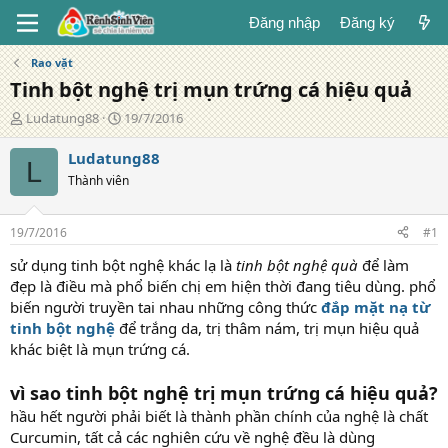
Đăng nhập
Đăng ký
Rao vặt
Tinh bột nghệ trị mụn trứng cá hiệu quả
T
N
Ludatung88
19/7/2016
á
g
c
à
Ludatung88
L
g
y
Thành viên
i
đ
ả
ă
n
19/7/2016
#1
g
sử dụng tinh bột nghệ khác lạ là
tinh bột nghệ quà
để làm
đẹp là điều mà phổ biến chị em hiện thời đang tiêu dùng. phổ
biến người truyền tai nhau những công thức
đắp mặt nạ từ
tinh bột nghệ
để trắng da, trị thâm nám, trị mụn hiệu quả
khác biệt là mụn trứng cá.
vì sao tinh bột nghệ trị mụn trứng cá hiệu quả?
hầu hết người phải biết là thành phần chính của nghệ là chất
Curcumin, tất cả các nghiên cứu về nghệ đều là dùng