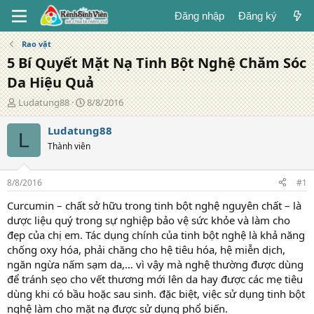
Đăng nhập
Đăng ký
Rao vặt
5 Bí Quyết Mặt Nạ Tinh Bột Nghệ Chăm Sóc
Da Hiệu Quả
T
N
Ludatung88
8/8/2016
á
g
c
à
Ludatung88
L
g
y
Thành viên
i
đ
ả
ă
n
8/8/2016
#1
g
Curcumin – chất sở hữu trong tinh bột nghệ nguyên chất – là
dược liệu quý trong sự nghiệp bảo vệ sức khỏe và làm cho
đẹp của chị em. Tác dụng chính của tinh bột nghệ là khả năng
chống oxy hóa, phải chăng cho hệ tiêu hóa, hệ miễn dịch,
ngăn ngừa nấm sạm da,… vì vậy mà nghệ thường được dùng
để tránh sẹo cho vết thương mới lên da hay được các mẹ tiêu
dùng khi có bầu hoặc sau sinh. đặc biệt, việc sử dụng tinh bột
nghệ làm cho mặt nạ được sử dụng phổ biến.