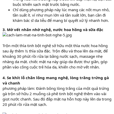
buộc khiến sạch mặt trước bằng nước.
Chỉ dùng phương pháp này lúc mang các nốt mụn nhỏ,
tần suất ít. ví như mụn lớn và tần suất lớn, bạn cần đi
khám bác sĩ da liễu để mang bí quyết xử lý nhanh hơn.
3. Mờ vết nhăn nhờ nghệ, nước hoa hồng và sữa đặc
Trộn một thìa tinh bột nghệ sở hữu một thìa nước hoa hồng
sau ấy thêm ½ thìa sữa đặc. Trộn đều và thoa lên da mặt, để
khoảng 30 phút rồi rửa lại bằng nước sạch, massage nhẹ
nhàng da mặt. chiếc mặt nạ này giúp da được thư giãn, góp
phần vào công cuộc trẻ hóa da, khiến cho mờ vết nhăn.
4. Se khít lỗ chân lông mang nghệ, lòng trắng trứng gà
và chanh
phương pháp làm: Đánh bông lòng trắng của một quả trứng
gà trộn sở hữu 2 muỗng cà phê tinh bột nghệ thêm vào vài
giọt nước chanh. Sau đó đắp mặt nạ hỗn hợp này lên da trong
20 phút rồi rửa mặt sạch.