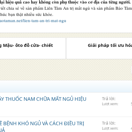
ại hiệu quả cao hay không còn phụ thuộc vào cơ địa của từng người.
 viết chia sẻ về sản phẩm Liên Tâm An trị mất ngủ và sản phẩm Bảo Tâm
Chúc bạn thật nhiều sức khỏe.
baotaman.net/lien-tam-an-tri-mat-ngu
 Mậu- ôto đỗ cửa- chiết
Giải pháp tối ưu hó
ÂY THUỐC NAM CHỮA MẤT NGỦ HIỆU
Trả lời
Lượt xem
 VỀ BỆNH KHÓ NGỦ VÀ CÁCH ĐIỀU TRỊ
Trả lời
Lượt xem
UẢ