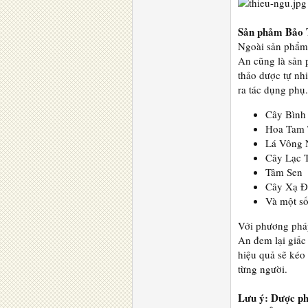
Sản phảm Bảo
Ngoài sản phẩm
An cũng là sản 
thảo dược tự nh
ra tác dụng phụ.
Cây Bình
Hoa Tam 
Lá Vông
Cây Lạc 
Tâm Sen
Cây Xạ Đ
Và một số
Với phương pháp
An đem lại giấ
hiệu quả sẽ kéo
từng người.
Lưu ý: Dược ph