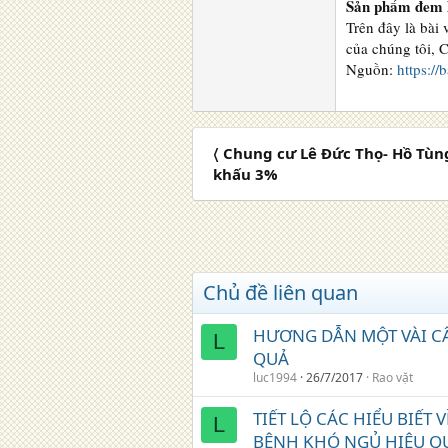
Sản phẩm đem l
Trên đây là bài
của chúng tôi, 
Nguồn:
https://
〈 Chung cư Lê Đức Thọ- Hồ Tùng
khấu 3%
Chủ đề liên quan
HƯƠNG DẪN MỘT VÀI C
L
QUẢ
luc1994
26/7/2017
Rao vặt
TIẾT LỘ CÁC HIỂU BIẾT
L
BỆNH KHÓ NGỦ HIỆU Q