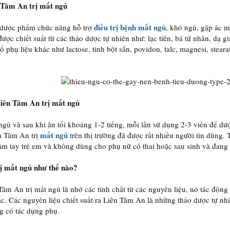
Tâm An trị mất ngủ
điều trị bệnh mất ngủ
 dược phẩm chức năng hỗ trợ
, khó ngủ, gặp ác 
ược chiết suất từ các thảo dược tự nhiên như: lạc tiên, bá tử nhân, dạ gi
phụ liệu khác như lactose, tinh bột sắn, povidon, talc, magnesi, steara
iên Tâm An trị mất ngủ
ngủ và sau khi ăn tối khoảng 1-2 tiếng, mỗi lần sử dụng 2-3 viên để dư
mất ngủ
 Tâm An trị
trên thị trường đã được rất nhiều người tin dùng. 
ầm tay trẻ em và không dùng cho phụ nữ có thai hoặc sau sinh và đang
ị mất ngủ như thế nào?
âm An trị mất ngủ là nhớ các tính chất từ các nguyên liệu, nó tác động 
ấc. Các nguyên liệu chiết suất ra Liên Tâm An là những thảo dược tự nh
g có tác dụng phụ.