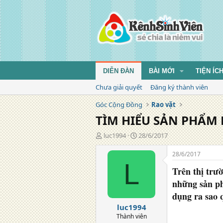
DIỄN ĐÀN
BÀI MỚI
TIỆN ÍC
Chưa giải quyết
Đăng ký thành viên
Góc Cộng Đồng
Rao vặt
TÌM HIỂU SẢN PHẨM 
T
N
luc1994
28/6/2017
á
g
c
à
28/6/2017
g
y
L
Trên thị trư
i
đ
ả
ă
những sản ph
n
dụng ra sao q
g
luc1994
Thành viên