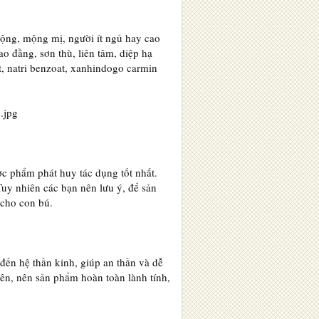
mộng, mộng mị, người ít ngủ hay cao
ao đằng, sơn thù, liên tâm, diệp hạ
t, natri benzoat, xanhindogo carmin
ợc phẩm phát huy tác dụng tốt nhất.
Tuy nhiên các bạn nên lưu ý, để sản
 cho con bú.
đến hệ thần kinh, giúp an thần và dễ
iên, nên sản phẩm hoàn toàn lành tính,