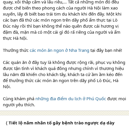
quay, xôi thập cẩm và lẩu riêu,… Tất cả những món đó đều
được chế biến theo phong cách của người Hà Nội làm xao
xuyến, lấy đi biết bao trái tim du khách khi đến đây. Một khi
các bạn đã thử các món ngon trên dãy phố ẩm thực tại Lò
Đúc này rồi thì bạn không thể nào quên được cái hương vị
đậm đà, mặn mà có một cái gì đó rấ riêng của người và ẩm
thực Hà Nội.
Thưởng thức
các món ăn ngon ở Nha Trang
tại đây bạn nhé!
Các quán ăn ở đây tuy là không được rộng rãi, phục vụ không
được tận tình vì khách quá đông nhưng chính vì thương hiệu
lâu năm đã khiến cho khách tây, khách ta cứ ầm ầm kéo đến
để thưởng thức các món ăn ngon trên dãy phố Lò Đúc, Hà
Nội.
Cùng khám phá
những địa điểm du lịch ở Phú Quốc
được mọi
người yêu thích.
〈 Tiết lộ năm nhân tố gây bệnh trào ngược dạ dày