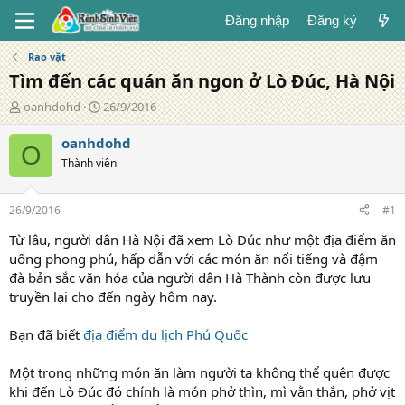
Đăng nhập
Đăng ký
Rao vặt
Tìm đến các quán ăn ngon ở Lò Đúc, Hà Nội
T
N
oanhdohd
26/9/2016
á
g
c
à
oanhdohd
O
g
y
Thành viên
i
đ
ả
ă
n
26/9/2016
#1
g
Từ lâu, người dân Hà Nội đã xem Lò Đúc như một địa điểm ăn
uống phong phú, hấp dẫn với các món ăn nổi tiếng và đậm
đà bản sắc văn hóa của người dân Hà Thành còn được lưu
truyền lại cho đến ngày hôm nay.
Bạn đã biết
địa điểm du lịch Phú Quốc
Một trong những món ăn làm người ta không thể quên được
khi đến Lò Đúc đó chính là món phở thìn, mì vằn thắn, phở vịt