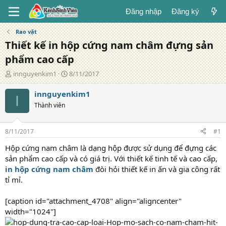
Đăng nhập
Đăng ký
Rao vặt
Thiết kế in hộp cứng nam châm đựng sản
phẩm cao cấp
T
N
innguyenkim1
8/11/2017
á
g
c
à
innguyenkim1
I
g
y
Thành viên
i
đ
ả
ă
n
8/11/2017
#1
g
Hộp cứng nam châm là dạng hộp được sử dụng để đựng các
sản phẩm cao cấp và có giá trị. Với thiết kế tinh tế và cao cấp,
in hộp cứng nam châm
đòi hỏi thiết kế in ấn và gia công rất
tỉ mỉ.
[caption id="attachment_4708" align="aligncenter"
width="1024"]