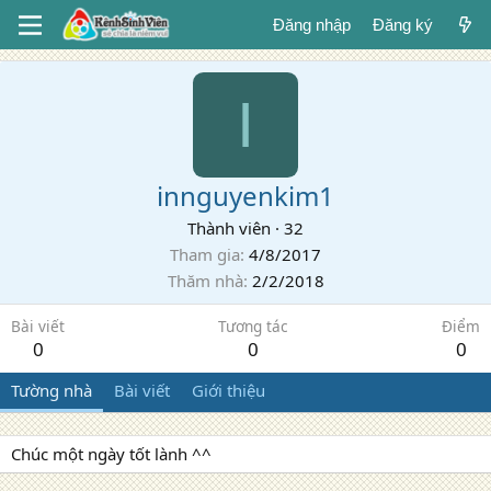
Đăng nhập
Đăng ký
I
innguyenkim1
Thành viên
·
32
Tham gia
4/8/2017
Thăm nhà
2/2/2018
Bài viết
Tương tác
Điểm
0
0
0
Tường nhà
Bài viết
Giới thiệu
Chúc một ngày tốt lành ^^