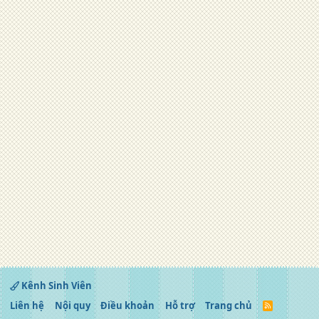
Kênh Sinh Viên
Liên hệ
Nội quy
Điều khoản
Hỗ trợ
Trang chủ
R
S