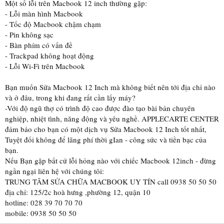
Một số lỗi trên Macbook 12 inch thường gặp:
- Lỗi màn hình Macbook
- Tốc độ Macbook chậm chạm
- Pin không sạc
- Bàn phím có vấn đề
- Trackpad không hoạt động
- Lỗi Wi-Fi trên Macbook
Bạn muốn Sửa Macbook 12 Inch mà không biết nên tới địa chỉ nào
và ở đâu, trong khi đang rất cần lấy máy?
-Với độ ngũ thợ có trình độ cao được đào tạo bài bản chuyên
nghiệp, nhiệt tình, năng động và yêu nghề. APPLECARTE CENTER
đảm bảo cho bạn có một dịch vụ Sửa Macbook 12 Inch tốt nhất,
Tuyệt đối không để lãng phí thời gIan - công sức và tiền bạc của
bạn.
Nếu Bạn gặp bất cứ lỗi hỏng nào với chiếc Macbook 12inch - đừng
ngần ngại liên hệ với chúng tôi:
TRUNG TÂM SỬA CHỮA MACBOOK UY TÍN call 0938 50 50 50
địa chỉ: 125/2c hoà hưng ,phường 12, quận 10
hotline: 028 39 70 70 70
mobile: 0938 50 50 50