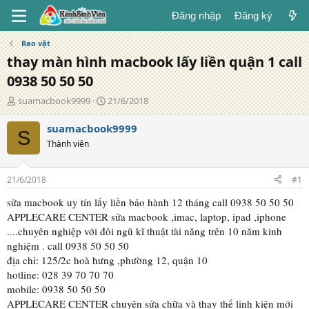
Đăng nhập
Đăng ký
Rao vặt
thay màn hình macbook lấy liền quận 1 call
0938 50 50 50
T
N
suamacbook9999
21/6/2018
á
g
c
à
suamacbook9999
S
g
y
Thành viên
i
đ
ả
ă
n
21/6/2018
#1
g
sửa macbook uy tín lấy liền bảo hành 12 tháng call 0938 50 50 50
APPLECARE CENTER sửa macbook ,imac, laptop, ipad ,iphone
....chuyên nghiệp với đôi ngũ kĩ thuật tài năng trên 10 năm kinh
nghiệm . call 0938 50 50 50
địa chỉ: 125/2c hoà hưng ,phường 12, quận 10
hotline: 028 39 70 70 70
mobile: 0938 50 50 50
APPLECARE CENTER chuyên sửa chữa và thay thế linh kiện mới