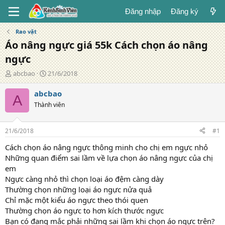
Đăng nhập
Đăng ký
Rao vặt
Áo nâng ngực giá 55k Cách chọn áo nâng
ngực
T
N
abcbao
21/6/2018
á
g
c
à
abcbao
A
g
y
Thành viên
i
đ
ả
ă
n
21/6/2018
#1
g
Cách chọn áo nâng ngực thông minh cho chị em ngực nhỏ
Những quan điểm sai lầm về lựa chọn áo nâng ngực của chị
em
Ngực càng nhỏ thì chọn loại áo đệm càng dày
Thường chọn những loại áo ngực nửa quả
Chỉ mặc một kiểu áo ngực theo thói quen
Thường chọn áo ngực to hơn kích thước ngực
Bạn có đang mắc phải những sai lầm khi chọn áo ngực trên?