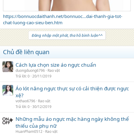
https://bonnuocdaithanh.net/bonnuoc...dai-thanh-gia-tot-
chat-luong-cao-sieu-ben.htm
Đăng nhập một phát, tha hồ bình luận^^
Chủ đề liên quan
Cách lựa chọn size áo ngực chuẩn
duongduong6796
Rao vặt
Trả lời
0
20/11/2019
Áo lót nâng ngực thực sự có cải thiện được ngực
xệ?
vothao6796
Rao vặt
Trả lời
0
30/12/2019
Những mẫu áo ngực mặc hàng ngày không thể
thiếu của phụ nữ
HuanPham0512
Rao vặt