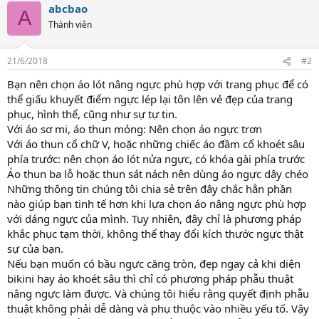
abcbao
A
Thành viên
21/6/2018
#2
Bạn nên chọn áo lót nâng ngực phù hợp với trang phục để có
thể giấu khuyết điểm ngực lép lại tôn lên vẻ đẹp của trang
phục, hình thể, cũng như sự tự tin.
Với áo sơ mi, áo thun mỏng: Nên chọn áo ngực trơn
Với áo thun cổ chữ V, hoặc những chiếc áo đầm cổ khoét sâu
phía trước: nên chọn áo lót nửa ngực, có khóa gài phía trước
Áo thun ba lỗ hoặc thun sát nách nên dùng áo ngực dây chéo
Những thông tin chúng tôi chia sẻ trên đây chắc hẳn phần
nào giúp bạn tinh tế hơn khi lựa chọn áo nâng ngực phù hợp
với dáng ngực của mình. Tuy nhiên, đây chỉ là phương pháp
khắc phục tạm thời, không thể thay đổi kích thước ngực thật
sự của bạn.
Nếu bạn muốn có bầu ngực căng tròn, đẹp ngay cả khi diện
bikini hay áo khoét sâu thì chỉ có phương pháp phẫu thuật
nâng ngực làm được. Và chúng tôi hiểu rằng quyết định phẫu
thuật không phải dễ dàng và phụ thuộc vào nhiều yếu tố. Vậy