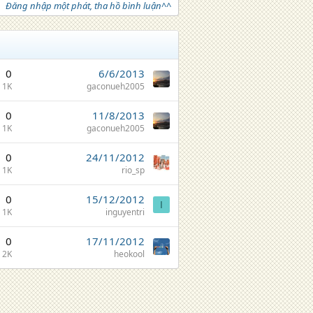
Đăng nhập một phát, tha hồ bình luận^^
0
6/6/2013
1K
gaconueh2005
0
11/8/2013
1K
gaconueh2005
0
24/11/2012
1K
rio_sp
0
15/12/2012
I
1K
inguyentri
0
17/11/2012
2K
heokool