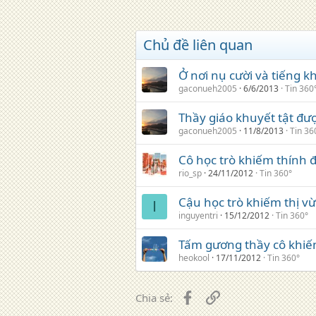
Chủ đề liên quan
Ở nơi nụ cười và tiếng 
gaconueh2005
6/6/2013
Tin 360
Thầy giáo khuyết tật đư
gaconueh2005
11/8/2013
Tin 36
Cô học trò khiếm thính đ
rio_sp
24/11/2012
Tin 360°
Cậu học trò khiếm thị v
I
inguyentri
15/12/2012
Tin 360°
Tấm gương thầy cô khiến
heokool
17/11/2012
Tin 360°
Facebook
Liên kết
Chia sẻ: