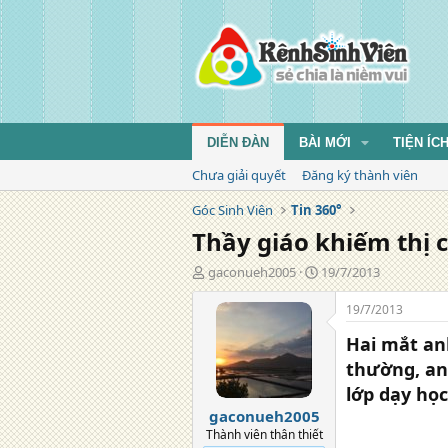
DIỄN ĐÀN
BÀI MỚI
TIỆN ÍC
Chưa giải quyết
Đăng ký thành viên
Góc Sinh Viên
Tin 360°
Thầy giáo khiếm thị 
T
N
gaconueh2005
19/7/2013
á
g
c
à
19/7/2013
g
y
Hai mắt an
i
đ
ả
ă
thường, an
n
lớp dạy học
g
gaconueh2005
Thành viên thân thiết