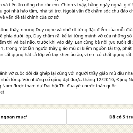
n và tiền ăn uống cho các em. Chính vì vậy, hằng ngày ngoài giờ đ
u gọi nhà hảo tâm, nhà tài trợ. Ngoài vấn đề chăm sóc chu đáo c
 về vấn đề tài chính của cơ sở.
ông thấy, nhưng Duy nghe và nhớ rõ từng đặc điểm của mỗi đứa t
ề phía dưới lớp, Duy chậm rãi kể lại từng mảnh vỡ của những số
iếm thị và bại não, trước khi vào đây, Lan cùng bà nội (86 tuổi) 
, trong một lần người thầy giáo mù đi kiếm nguồn tài trợ, phát 
an cất giọng hát cả lớp vỗ tay khen ào ào, vì em có chất giọng rất
nh vỡ cuộc đời đã ghép lại cùng với người thầy giáo mù dìu nh
 nhói lòng. Với những cố gắng đạt được, tháng 12/2010, Đặng Ng
g Nam được tham dự Đại hội Thi đua yêu nước toàn quốc.
et
y 'ngoạn mục'
Đã có 5 tr