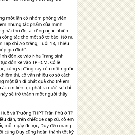
rong một lần có nhóm phóng viên
y đem những tác phẩm của mình
ng bài thơ đó, ai cũng ngạc nhiên
h cộng tác cho một số tờ báo. Nở nụ
 Tạp chí Áo trắng, Tuổi 18, Thiếu
úp gia đình”.
đình đón xe vào Nha Trang sinh
 tục đón xe vào TPHCM. Có lẽ
ọc, cùng vị đắng cay của một người
iếm thị, cố vấn nhiều cơ sở cách
ng một lần đi phát quà cho trẻ em
các em liên tục phát ra dưới sự chỉ
 này sẽ trở thành một người thầy
 Huệ và Trường THPT Trần Phú ở TP
u đặn, trên chiếc xe đạp cũ, cô em
ổi, mỗi ngày đi học, Duy đều mang
uối cùng Duy cũng hoàn thành tốt kỳ