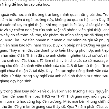
à Nẵng để học lại cấp tiểu học.
 ngoài việc học anh thường trải lòng mình qua những bài thơ. T
n làm từ thiện ở ngôi trường này, không bỏ qua cơ hội, anh Du
ở cuốn sổ tay ra giới thiệu. Khi mọi người biết Duy là tác giả nhữ
ức và sự chiêm nghiệm của anh. Một số phóng viên giới thiệu an
 “Ngày đó cả trăm bài thơ, tác phẩm do mình sáng tác đã đăng trên
g, Mực Tím… Số tiền nhuận bút nhận được mình đã gửi về phụ gi
 hiện hoài bão lớn, năm 1995, Duy xin phép nhà trường và gia 
gian. Thấy miền đất của thành phố biển không phù hợp, anh tiếp
n hai năm ở Sài Thành đã cho anh chiêm nghiệm tất cả sự cực nh
 sinh nơi đất khách. Từ làm nhân viên cho các cơ sở massage kh
ng cho đến là thành viên chính của các CLB đi làm từ thiện… Tro
gôi chùa ở quận 7, tại đây, Duy liên tục nghe tiếng đánh vần của 
 thầy. Từ đây, trong suy nghĩ của anh đã hình thành tư tưởng sau
giảng dạy học sinh.
gay trong đêm Duy đón xe về quê và xin vào Trường THCS Nguyễn
Nam để hoàn thiện bậc THCS và THPT. Thời gian này, mỗi ngày đề
anh trai mù học cùng lớp đến trường. Miệt mài bên khung chữ n
 thu âm để ghi lại lời giảng của thầy cô. Qua 7 năm phấn đấu, c