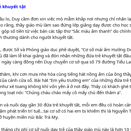
 khuyết tật
u lo, Duy cầm đơn xin việc mò mẫm khắp nơi nhưng chỉ nhận lại 
ho rằng, thầy giáo mù làm sao đứng lớp giảng dạy được cho học
góp số tiền từ việc bán các tập thơ “Sắc màu âm thanh” do chính
h thương dành cho người khuyết tật.
 được Sở và Phòng giáo dục phê duyệt, “Cơ sở mái ấm Hướng D
 đã làm lễ khai giảng và đón nhận những đứa trẻ khuyết tật đầu 
 ngày càng đông nên Duy chuyển cơ sở qua số 79 đường Tiểu La, 
 thăm, khi cơn mưa nhẹ hòa cùng tiếng hát nồng ấm của ông thầy
ủa cánh cửa sổ. Bài hát “Em yêu trường em” của những đứa trẻ t
 như xé toang không khí vốn yên ả ở nơi đây. Thấy có khách ghé
ồng loạt nói: “Chúng cháu chào mấy cô mấy chú đến thăm ạ”.
n và nuôi dạy gần 30 đứa trẻ khuyết tật, mỗi em đều có hoàn cản
hậm phát triển trí tuệ…tại cơ sở có hai em bị khiếm thị là Nguyễn 
 ở huyện miền núi Bắc Trà My.
 tháng chi phí cơ sở nuôi dạy trẻ của thầy giáo mù này là hơn 10 