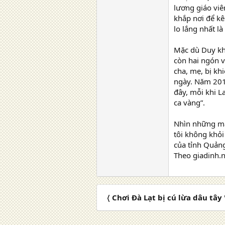
lương giáo viê
khắp nơi để kê
lo lắng nhất là
Mặc dù Duy kh
còn hai ngón v
cha, mẹ, bị kh
ngày. Năm 2011
đây, mỗi khi L
ca vàng”.
Nhìn những mả
tôi không khỏi
của tỉnh Quản
Theo giadinh.n
〈 Chơi Đà Lạt bị cú lừa dâu tâ