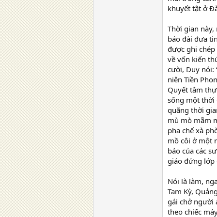
khuyết tật ở Đ
Thời gian này,
báo đài đưa ti
được ghi chép 
về vốn kiến th
cười, Duy nói:
niên Tiền Phon
Quyết tâm thực
sống một thời 
quãng thời gia
mù mò mẫm mưu
pha chế xà phò
mồ côi ở một n
bảo của các sư
giáo đứng lớp 
Nói là làm, n
Tam Kỳ, Quảng 
gái chở người 
theo chiếc máy