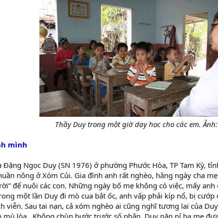
Thầy Duy trong một giờ dạy học cho các em. Ảnh:
nh mình
là Đặng Ngọc Duy (SN 1976) ở phường Phước Hòa, TP Tam Kỳ, tỉ
huần nông ở Xóm Củi. Gia đình anh rất nghèo, hằng ngày cha mẹ 
trời” để nuôi các con. Những ngày bố mẹ không có việc, mấy anh
rong một lần Duy đi mò cua bắt ốc, anh vấp phải kíp nổ, bị cướp
ĩnh viễn. Sau tai nạn, cả xóm nghèo ai cũng nghĩ tương lai của Du
h mù lòa . Không chùn bước trước số phận, Duy năn nỉ ba mẹ đưa