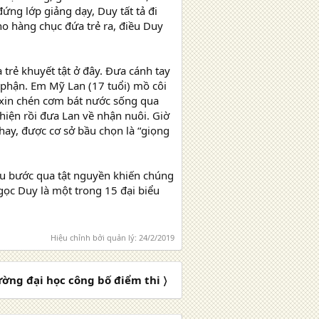
ứng lớp giảng dạy, Duy tất tả đi
ho hàng chục đứa trẻ ra, điều Duy
rẻ khuyết tật ở đây. Đưa cánh tay
 phận. Em Mỹ Lan (17 tuổi) mồ côi
đi xin chén cơm bát nước sống qua
hiện rồi đưa Lan về nhận nuôi. Giờ
 hay, được cơ sở bầu chọn là “giọng
au bước qua tật nguyền khiến chúng
ọc Duy là một trong 15 đại biểu
Hiệu chỉnh bởi quản lý:
24/2/2019
ường đại học công bố điểm thi 〉