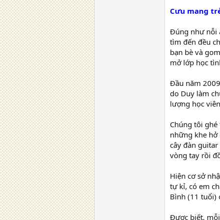
Cưu mang trẻ
Đúng như nỗi â
tìm đến đều c
bạn bè và gom 
mở lớp học tìn
Đầu năm 2009,
do Duy làm chủ
lượng học viên
Chúng tôi ghé
những khe hở c
cây đàn guitar
vòng tay rồi đ
Hiện cơ sở nhậ
tự kỉ, có em c
Bình (11 tuổi)
Được biết, mỗi