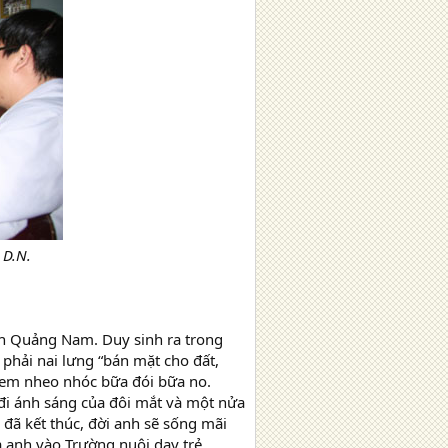
 D.N.
nh Quảng Nam. Duy sinh ra trong
phải nai lưng “bán mặt cho đất,
 em nheo nhóc bữa đói bữa no.
 đi ánh sáng của đôi mắt và một nửa
y đã kết thúc, đời anh sẽ sống mãi
 anh vào Trường nuôi dạy trẻ