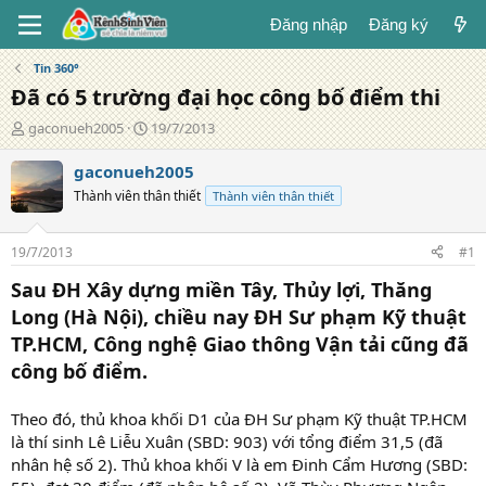
Đăng nhập
Đăng ký
Tin 360°
Đã có 5 trường đại học công bố điểm thi
T
N
gaconueh2005
19/7/2013
á
g
c
à
gaconueh2005
g
y
Thành viên thân thiết
Thành viên thân thiết
i
đ
ả
ă
n
19/7/2013
#1
g
Sau ĐH Xây dựng miền Tây, Thủy lợi, Thăng
Long (Hà Nội), chiều nay ĐH Sư phạm Kỹ thuật
TP.HCM, Công nghệ Giao thông Vận tải cũng đã
công bố điểm.
Theo đó, thủ khoa khối D1 của ĐH Sư phạm Kỹ thuật TP.HCM
là thí sinh Lê Liễu Xuân (SBD: 903) với tổng điểm 31,5 (đã
nhân hệ số 2). Thủ khoa khối V là em Đinh Cẩm Hương (SBD: