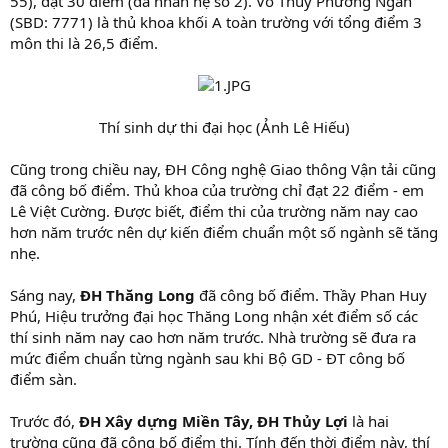
55), đạt 30 điểm (đã nhân hệ số 2). Võ Thùy Phương Ngân
(SBD: 7771) là thủ khoa khối A toàn trường với tổng điểm 3
môn thi là 26,5 điểm.
Thí sinh dự thi đại học (Ảnh Lê Hiếu)​
Cũng trong chiều nay, ĐH Công nghệ Giao thông Vận tải cũng
đã công bố điểm. Thủ khoa của trường chỉ đạt 22 điểm - em
Lê Việt Cường. Được biết, điểm thi của trường năm nay cao
hơn năm trước nên dự kiến điểm chuẩn một số ngành sẽ tăng
nhẹ.
Sáng nay,
ĐH Thăng Long
đã công bố điểm. Thầy Phan Huy
Phú, Hiệu trưởng đại học Thăng Long nhận xét điểm số các
thí sinh năm nay cao hơn năm trước. Nhà trường sẽ đưa ra
mức điểm chuẩn từng ngành sau khi Bộ GD - ĐT công bố
điểm sàn.
Trước đó,
ĐH Xây dựng Miền Tây, ĐH Thủy Lợi
là hai
trường cũng đã công bố điểm thi. Tính đến thời điểm này, thí