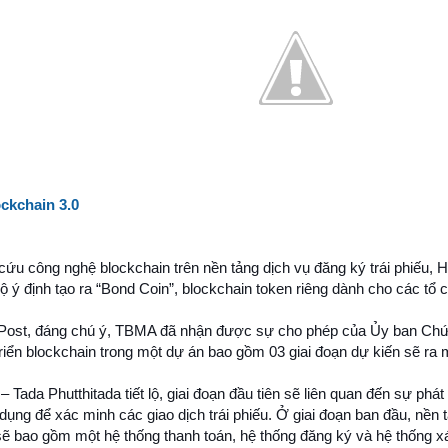
ckchain 3.0
cứu công nghệ blockchain trên nền tảng dịch vụ đăng ký trái phiếu, Hi
lộ ý định tạo ra “Bond Coin”, blockchain token riêng dành cho các tổ
ost, đáng chú ý, TBMA đã nhận được sự cho phép của Ủy ban Chứn
riển blockchain trong một dự án bao gồm 03 giai đoạn dự kiến sẽ ra
 Tada Phutthitada tiết lộ, giai đoạn đầu tiên sẽ liên quan đến sự phát
ụng để xác minh các giao dịch trái phiếu. Ở giai đoạn ban đầu, nền
ẽ bao gồm một hệ thống thanh toán, hệ thống đăng ký và hệ thống xá