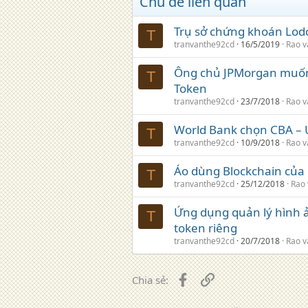
Chủ đề liên quan
Trụ sở chứng khoán Lodo
T
tranvanthe92cd
16/5/2019
Rao v
Ông chủ JPMorgan muốn
T
Token
tranvanthe92cd
23/7/2018
Rao v
World Bank chọn CBA – Ú
T
tranvanthe92cd
10/9/2018
Rao v
Áo dùng Blockchain của 
T
tranvanthe92cd
25/12/2018
Rao 
Ứng dụng quản lý hình ả
T
token riêng
tranvanthe92cd
20/7/2018
Rao v
Facebook
Liên kết
Chia sẻ: