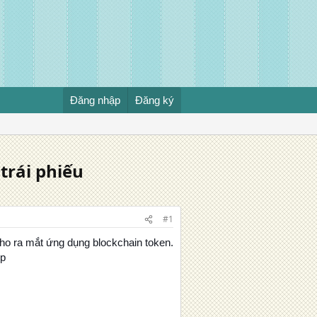
Đăng nhập
Đăng ký
trái phiếu
#1
ho ra mắt ứng dụng blockchain token.
ệp