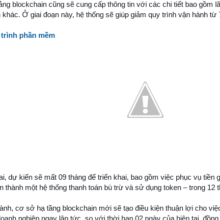
ng blockchain cũng sẽ cung cấp thông tin với các chi tiết bao gồm lã
n khác. Ở giai đoạn này, hệ thống sẽ giúp giảm quy trình vận hành từ
 trình phần mềm
ai, dự kiến sẽ mất 09 tháng để triển khai, bao gồm việc phục vụ tiền gử
n thành một hệ thống thanh toán bù trừ và sử dụng token – trong 12 t
ành, cơ sở hạ tầng blockchain mới sẽ tạo điều kiện thuận lợi cho việ
doanh nghiệp ngay lập tức, so với thời hạn 02 ngày của hiện tại, đồng 