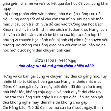
giấu giếm cha mẹ và vừa có kết quả đại học đã vội…công khai
ngay.
Chị Hằng (nhân viên văn phòng, nhà ở quận Đống Đa, Hà
Nội) cũng đang sốt vó vì cậu con trai mình. Khi bạn bè thắc
mắc vì cậu con trai chị vừa đỗ cao vào trường Đại học Bách
Khoa mà chị vẫn lo thì chị méo xệch mặt than thở: Hưng, con
chị vốn có tình cảm với cô bé bí thư của lớp từ năm lớp 11
nhưng vì chuyện học hành nên bị anh chị cấm tiệt chuyện yêu
đương. Vợ chồng chị Hằng giao hẹn với con là khi nào đỗ đại
học mới được nghĩ đến chuyện tình cảm.
Cánh cổng ĐH đã mở gánh thêm nhiều nỗi lo
—–
Hưng và cô bạn gái cũng vì chuyện này đều cố gắng học. Tuy
nhiên khi biết kết quả bạn gái của Hưng lại thiếu mất một
điểm. Cô bạn gái này từ ngày biết điểm đã đóng cửa trong
nhà khóc lóc, không chịu gặp ai và nhất quyết đòi chia tay.
Con trai chị Hằng suốt ngày ủ rũ vì gọi điện liên lạc bạn gái
đều không nghe máy, đến nhà thì không chịu gặp.
Chị Hằng bảo: “Nó đỗ đại học mà cứ rầu rĩ suốt ngày, thỉnh