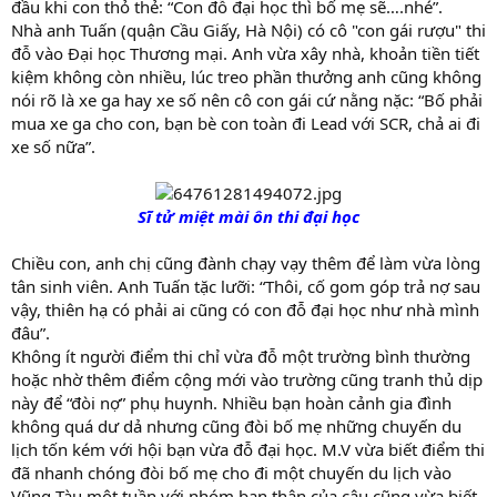
đầu khi con thỏ thẻ: “Con đỗ đại học thì bố mẹ sẽ….nhé”.
Nhà anh Tuấn (quận Cầu Giấy, Hà Nội) có cô "con gái rượu" thi
đỗ vào Đại học Thương mại. Anh vừa xây nhà, khoản tiền tiết
kiệm không còn nhiều, lúc treo phần thưởng anh cũng không
nói rõ là xe ga hay xe số nên cô con gái cứ nằng nặc: “Bố phải
mua xe ga cho con, bạn bè con toàn đi Lead với SCR, chả ai đi
xe số nữa”.
Sĩ tử miệt mài ôn thi đại học
—–
Chiều con, anh chị cũng đành chạy vạy thêm để làm vừa lòng
tân sinh viên. Anh Tuấn tặc lưỡi: “Thôi, cố gom góp trả nợ sau
vậy, thiên hạ có phải ai cũng có con đỗ đại học như nhà mình
đâu”.
Không ít người điểm thi chỉ vừa đỗ một trường bình thường
hoặc nhờ thêm điểm cộng mới vào trường cũng tranh thủ dịp
này để “đòi nợ” phụ huynh. Nhiều bạn hoàn cảnh gia đình
không quá dư dả nhưng cũng đòi bố mẹ những chuyến du
lịch tốn kém với hội bạn vừa đỗ đại học. M.V vừa biết điểm thi
đã nhanh chóng đòi bố mẹ cho đi một chuyến du lịch vào
Vũng Tàu một tuần với nhóm bạn thân của cậu cũng vừa biết