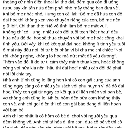
thoảng cứ nhìn điện thoại lại thở dài, đêm qua còn đi uống
rượu say xỉn tận nửa đêm phải nhờ mấy thằng bạn đưa về”.
Khi bố mẹ nhắc nhở, Hưng còn cãi lại: “Bố mẹ đã hứa con đỗ
đại học thì không xen vào chuyện riêng của con, bố mẹ nên
giữ lời”. Chị than thở: “Nó vô tình làm bố mẹ mất vui”.
Không chỉ có Hưng, nhiều cặp đôi tuổi teen "kết nhau" đều
hứa nếu đỗ đại học sẽ thưa chuyện với bố mẹ hoặc công khai
tình yêu. Bởi vậy, khi có kết quả đại học, không ít tình yêu tuổi
ô mai này đều nói lời từ biệt phần vì bị cha mẹ chì chiết: “Nói
rồi không nghe, không lo học mà nứt mắt đã yêu đương”.
Thêm vào đó, lí do tự ti cảm thấy mình thua kém, hoặc không
xứng với nửa kia nên “hậu thi đại học” nhiều cặp đôi đã phải
nói lời chia tay.
Nhà anh Bình cũng lo lắng hơn khi cô con gái cưng của anh
cũng ngày càng có nhiều yêu sách với phụ huynh vì đã đỗ đại
học. Thấy con gái từ ngày có kết quả đi liên miên với bạn bè,
vợ chồng anh cũng lo. Nhiều hôm đến bữa cơm không thấy
con về, anh chị gọi điện thì cô con gái bảo đang đi liên hoan
với bạn bè.
Anh chị sợ nhất là có hôm cô bé đi chơi với người yêu qua
đêm không về. Anh chị tá hỏa đi tìm con, đưa cô bé về thì cô
tân sinh viên này còn càu nhàu với bố mẹ, bởi trước đây anh