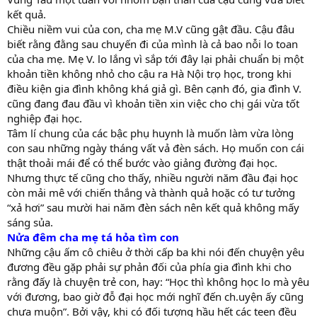
kết quả.
Chiều niềm vui của con, cha mẹ M.V cũng gật đầu. Cậu đâu
biết rằng đằng sau chuyến đi của mình là cả bao nỗi lo toan
của cha mẹ. Mẹ V. lo lắng vì sắp tới đây lại phải chuẩn bị một
khoản tiền không nhỏ cho cậu ra Hà Nội trọ học, trong khi
điều kiện gia đình không khá giả gì. Bên cạnh đó, gia đình V.
cũng đang đau đầu vì khoản tiền xin việc cho chị gái vừa tốt
nghiệp đại học.
Tâm lí chung của các bậc phụ huynh là muốn làm vừa lòng
con sau những ngày tháng vất vả đèn sách. Họ muốn con cái
thật thoải mái để có thể bước vào giảng đường đại học.
Nhưng thực tế cũng cho thấy, nhiều người năm đầu đại học
còn mải mê với chiến thắng và thành quả hoặc có tư tưởng
“xả hơi” sau mười hai năm đèn sách nên kết quả không mấy
sáng sủa.
Nửa đêm cha mẹ tá hỏa tìm con
Những cậu ấm cô chiêu ở thời cấp ba khi nói đến chuyện yêu
đương đều gặp phải sự phản đối của phía gia đình khi cho
rằng đấy là chuyện trẻ con, hay: “Học thì không học lo mà yêu
với đương, bao giờ đỗ đại học mới nghĩ đến ch.uyện ấy cũng
chưa muộn”. Bởi vậy, khi có đối tượng hầu hết các teen đều