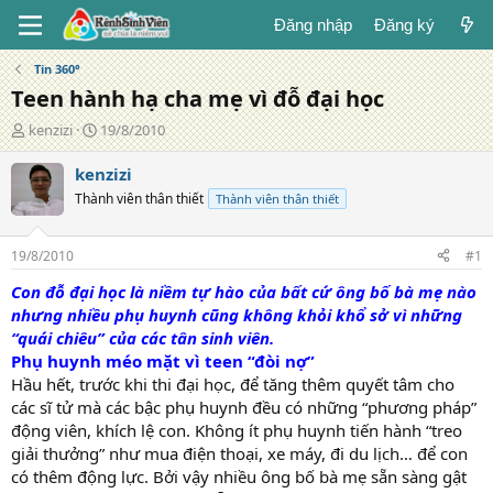
Đăng nhập
Đăng ký
Tin 360°
Teen hành hạ cha mẹ vì đỗ đại học
T
N
kenzizi
19/8/2010
á
g
c
à
kenzizi
g
y
Thành viên thân thiết
Thành viên thân thiết
i
đ
ả
ă
n
19/8/2010
#1
g
Con đỗ đại học là niềm tự hào của bất cứ ông bố bà mẹ nào
nhưng nhiều phụ huynh cũng không khỏi khổ sở vì những
“quái chiêu” của các tân sinh viên.
Phụ huynh méo mặt vì teen “đòi nợ”
Hầu hết, trước khi thi đại học, để tăng thêm quyết tâm cho
các sĩ tử mà các bậc phụ huynh đều có những “phương pháp”
động viên, khích lệ con. Không ít phụ huynh tiến hành “treo
giải thưởng” như mua điện thoại, xe máy, đi du lịch… để con
có thêm động lực. Bởi vậy nhiều ông bố bà mẹ sẵn sàng gật