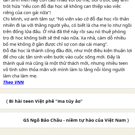
trót hứa "nếu con đỗ đại học sẽ không can thiệp vào việc
riêng của con gái nữa"!
Chị Minh, vợ anh tâm sự: “Nó viện vào cớ đỗ đại học rồi thản
nhiên đi lại với thằng người yêu, có biết là cha mẹ lo như ngồi
trên đống lửa đâu. Ở nhà đã thế này rồi sau nó thuê phòng
trọ đi học không biết sẽ thế nào nữa. Xa nhà, cám dỗ nhiều
bố mẹ không ở gần được chỉ sợ con dại cái mang”.
Đỗ đại học là thành công đầu đời, như một điều kiện thuận lợi
để cho các tân sinh viên bước vào cuộc sống mới. Đấy là
thành quả mà cũng là một thử thách mới, nhưng nhiều teen
vô tình sớm thỏa mãn với mình làm lo lắng nỗi lòng người
làm cha làm mẹ.
Theo VNN
〈 Bi hài teen Việt phê “ma túy ảo”
GS Ngô Bảo Châu - niềm tự hào của Việt Nam 〉