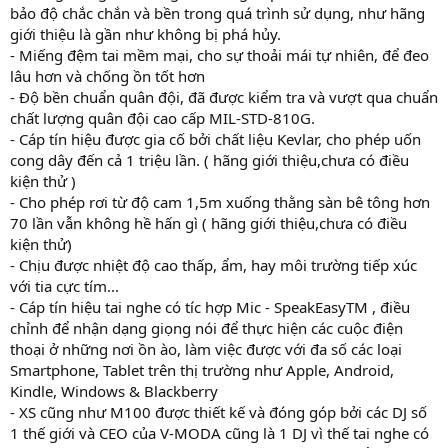
bảo độ chắc chắn và bền trong quá trình sử dụng, như hãng
giới thiệu là gần như không bị phá hủy.
- Miếng đệm tai mềm mại, cho sự thoải mái tự nhiên, để đeo
lâu hơn và chống ồn tốt hơn
- Độ bền chuẩn quân đội, đã được kiểm tra và vượt qua chuẩn
chất lượng quân đội cao cấp MIL-STD-810G.
- Cáp tín hiệu được gia cố bởi chất liệu Kevlar, cho phép uốn
cong dây đến cả 1 triệu lần. ( hãng giới thiệu,chưa có điều
kiện thử )
- Cho phép rơi từ độ cam 1,5m xuống thằng sàn bê tông hơn
70 lần vẫn không hề hấn gì ( hãng giới thiệu,chưa có điều
kiện thử)
- Chịu được nhiệt độ cao thấp, ẩm, hay môi trường tiếp xúc
với tia cực tím...
- Cáp tín hiệu tai nghe có tíc hợp Mic - SpeakEasyTM , điều
chỉnh để nhận dạng giọng nói để thực hiện các cuộc điện
thoại ở những nơi ồn ào, làm việc được với đa số các loại
Smartphone, Tablet trên thị trường như Apple, Android,
Kindle, Windows & Blackberry
- XS cũng như M100 được thiết kế và đóng góp bởi các DJ số
1 thế giới và CEO của V-MODA cũng là 1 DJ vì thế tai nghe có