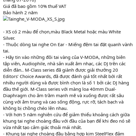
Giá đã bao gồm 10% thuế VAT
Bảo hành 2 năm
- XS có 2 màu để chọn,màu Black Metal hoặc màu White
Silver.
- Thuộc dòng tai nghe On Ear - Miếng đệm tai đặt quanh vành
tai.
- Hãy tin vào những đôi tai vàng của V-MODA, những biên
tập viên, Audiophile, nhà sản xuất âm nhạc, các DJ trên các
diễn đàn.. M-Class series đã giành được giải thưởng 20
Editors’ Choice Awards, đã được đánh giá tốt nhất bới rất
nhiều người dùng và được bình chọn là số 1 bởi các DJ hàng
đầu thế giới. M-Class series với màng loa 40mm Dual-
Diaphragm cho âm trầm mạnh mẽ và xuống được rất sâu
cùng với âm trung và cao sống động, rực rỡ, tách bạch và
không bị chồng chéo lên nhau.
- Với hơn 5 năm nghiên cứu để giảm thiểu khoảng cách giữa
khung tai nghe choàng đầu với đầu của bạn để khi đeo nó sẽ
vừa nhất tạo cảm giác thoải mái nhất.
- Khung tai nghe choàng đầu bằng hợp kim SteelFlex đảm