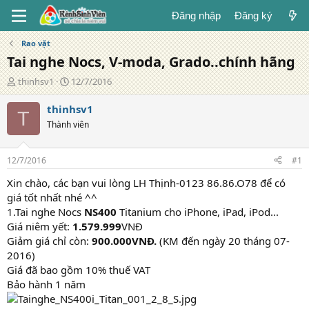
Đăng nhập
Đăng ký
Rao vặt
Tai nghe Nocs, V-moda, Grado..chính hãng
T
N
thinhsv1
12/7/2016
á
g
c
à
thinhsv1
T
g
y
Thành viên
i
đ
ả
ă
n
12/7/2016
#1
g
Xin chào, các bạn vui lòng LH Thịnh-0123 86.86.O78 để có
giá tốt nhất nhé ^^
1.Tai nghe Nocs
NS400
Titanium cho iPhone, iPad, iPod...
Giá niêm yết:
1.579.999
VNĐ
Giảm giá chỉ còn:
900.000VNĐ.
(KM đến ngày 20 tháng 07-
2016)
Giá đã bao gồm 10% thuế VAT
Bảo hành 1 năm