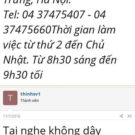
Tel: 04 37475407 - 04
37475660Thời gian làm
việc từ thứ 2 đến Chủ
Nhật. Từ 8h30 sáng đến
9h30 tối
thinhsv1
T
Thành viên
17/7/2016
#5
Tai nghe không dây