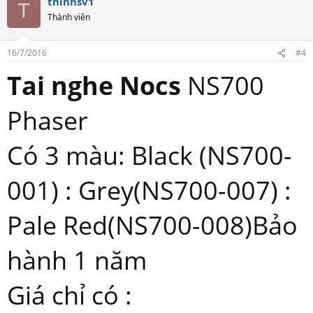
thinhsv1
T
Thành viên
16/7/2016
#4
Tai nghe Nocs
NS700
Phaser
Có 3 màu: Black (NS700-
001) : Grey(NS700-007) :
Pale Red(NS700-008)Bảo
hành 1 năm
Giá chỉ có :