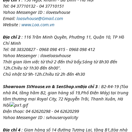
Tel: 04 37710132 - 04 37710151
Yahoo Messenger ID : ilovesvhouse
Email:
loasvhouse@Gmail.com
Website :
www.Loa.com.vn
Địa chỉ 2
: 116 Trần Minh Quyền, Phường 11, Quận 10, TP Hồ
Chí Minh
Tel: 08 38320827 - 0968 098 415 - 0968 098 412
Yahoo Messenger : iloveloasvhouse
Thời gian làm việc từ thứ 2 đến thứ bẩy.Sáng từ 8h30 đến
12h.Chiều từ 1h30 đến 6h00".
Chủ nhật từ 9h-12h.Chiều từ 2h đến 4h30
Showroom SVHouse.vn & SenShop.vnĐịa chỉ 3
: B2-R4-19 (Tòa
nhà R4, tầng hầm B2, gian hàng số 19,Phố Điện Máy) tại trung
tâm thương mại Royal City, 72 Nguyễn Trãi, Thanh Xuân, Hà
Nội
Điện thoại: 04 62620298 - 04 62620299
Yahoo Messenger ID : svhouseroyalcity
Địa chỉ 4
: Gian hàng số 14 đường Tương Lai, tầng B1,(tòa nhà