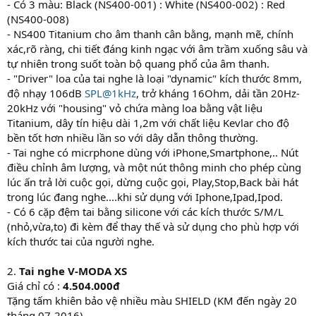
- Có 3 màu: Black (NS400-001) : White (NS400-002) : Red
(NS400-008)
- NS400 Titanium cho âm thanh cân bằng, mạnh mẽ, chính
xác,rõ ràng, chi tiết đáng kinh ngạc với âm trầm xuống sâu và
tự nhiên trong suốt toàn bộ quang phổ của âm thanh.
- "Driver" loa của tai nghe là loại "dynamic" kích thước 8mm,
độ nhạy 106dB
SPL@1kHz
, trở kháng 16Ohm, dải tần 20Hz-
20kHz với "housing" vỏ chứa màng loa bằng vật liệu
Titanium, dây tín hiệu dài 1,2m với chất liệu Kevlar cho độ
bền tốt hơn nhiều lần so với dây dẫn thông thường.
- Tai nghe có micrphone dùng với iPhone,Smartphone,.. Nút
điều chỉnh âm lượng, và một nút thông minh cho phép cùng
lúc ấn trả lời cuộc gọi, dừng cuộc gọi, Play,Stop,Back bài hát
trong lúc đang nghe....khi sử dụng với Iphone,Ipad,Ipod.
- Có 6 cặp đệm tai bằng silicone với các kích thước S/M/L
(nhỏ,vừa,to) đi kèm để thay thế và sử dụng cho phù hợp với
kích thước tai của người nghe.
2.
Tai nghe V-MODA XS
Giá chỉ có :
4.504.000đ
Tặng tấm khiên bảo vệ nhiều màu SHIELD (KM đến ngày 20
tháng 07-2016)