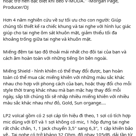
hoặc trở nên đặc biệt khi đeo V-MODA." -Morgan Page,
Producer/DJ
Hơn 4 năm nghiên cứu về sự tối ưu cho con người: Giúp
chúng tôi thiết kế ra chiếc khung và tai nghe với hình lục giác
giúp cho tai nghe ôm sát khuôn mặt, giảm thiểu tối đa
khoảng trống giữa tai nghe và khuôn mặt.
Miếng đệm tai tạo độ thoải mái nhất cho đôi tai của bạn và
cách âm hoàn toàn với những tiếng ồn bên ngoài.
Miếng Shield - hình khiên có thể thay đổi được, bạn hoàn
toàn có thể mua các miếng khiên với những màu sắc khác
nhau cho hợp với phong cách của bạn, hoặc thay đổi cho mỗi
style thời trang khác nhau mà bạn mặc hay thay đổi mỗi
ngày, sắp tới chúng tôi sẽ nhập nhiều miếng khiên với nhiều
màu sắc khác nhau như đỏ, Gold, Sun organge....
LP2 volcal gồm có 2 sợi cáp tín hiệu đi theo, 1 sợi có tích hợp
mic dùng với ĐT và 1 sợi không có mic, 1 hộp đựng tai nghe
rất chắc chắn, 1, 1 Jack chuyển 3,5" sang 6,3", 1 cặp khiên bảo
vệ.. Tai nghe có trở kháng 32 Ohm, độ nhạy 105dB, dải tần từ