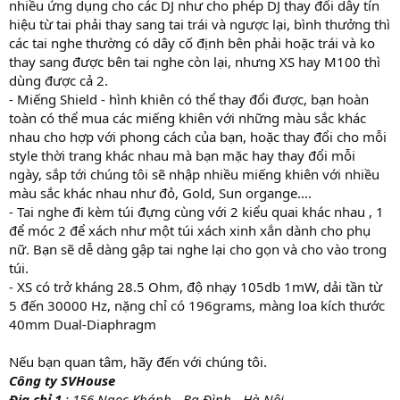
nhiều ứng dụng cho các DJ như cho phép DJ thay đổi dây tín
hiệu từ tai phải thay sang tai trái và ngược lại, bình thưởng thì
các tai nghe thường có dây cố định bên phải hoặc trái và ko
thay sang được bên tai nghe còn lại, nhưng XS hay M100 thì
dùng được cả 2.
- Miếng Shield - hình khiên có thể thay đổi được, bạn hoàn
toàn có thể mua các miếng khiên với những màu sắc khác
nhau cho hợp với phong cách của bạn, hoặc thay đổi cho mỗi
style thời trang khác nhau mà bạn mặc hay thay đổi mỗi
ngày, sắp tới chúng tôi sẽ nhập nhiều miếng khiên với nhiều
màu sắc khác nhau như đỏ, Gold, Sun organge....
- Tai nghe đi kèm túi đựng cùng với 2 kiểu quai khác nhau , 1
để móc 2 để xách như một túi xách xinh xắn dành cho phụ
nữ. Bạn sẽ dễ dàng gập tai nghe lại cho gọn và cho vào trong
túi.
- XS có trở kháng 28.5 Ohm, độ nhạy 105db 1mW, dải tần từ
5 đến 30000 Hz, nặng chỉ có 196grams, màng loa kích thước
40mm Dual-Diaphragm
Nếu bạn quan tâm, hãy đến với chúng tôi.
Công ty SVHouse
Địa chỉ 1
: 156 Ngọc Khánh - Ba Đình - Hà Nội