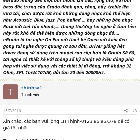
eGrado mang đến một âm thanh chi tiết, rộng mở, với âm
bass đặc trưng của Grado đánh gọn, căng, nẩy, treble lên
vừa tới, chơi được rất khá những dòng nhạc khó thể hiện
như Acoustic, Blue, Jazz, Pop ballad,... hay những bản nhạc
Rock với tiết tấu nhanh,... thông thường tai nghe ở tầm tiền
này rất khó để thể hiện được những dòng nhạc đó,...
eGrado là tai nghe On Ear với thiết kế Open với kiểu đeo
gọng tai nghe được quàng ra sau đầu, Driver giống hệt
driver đang sử dụng trên model cao cấp hơn là Grado SR 60,
tai nghe có thiết kế với thông số kỹ thuật và kiểu dáng phù
hợp với việc sử dụng với các thiết bị di động, trở kháng 32
Ohm, SPL 1mW:101dB, dải tần 20 đến 20000Hz.
thinhsv1
T
Thành viên
15/7/2016
#3
Xin chào, các bạn vui lòng LH Thịnh-0123 86.86.O78 để có
giá tốt nhất