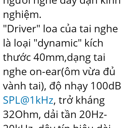
nghiệm.
"Driver" loa của tai nghe
là loại "dynamic" kích
thước 40mm,dạng tai
nghe on-ear(ôm vừa đủ
vành tai), độ nhạy 100dB
SPL@1kHz
, trở kháng
32Ohm, dải tần 20Hz-