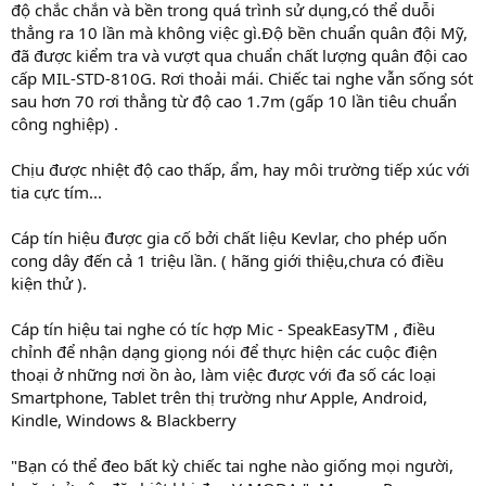
độ chắc chắn và bền trong quá trình sử dụng,có thể duỗi
thẳng ra 10 lần mà không việc gì.Độ bền chuẩn quân đội Mỹ,
đã được kiểm tra và vượt qua chuẩn chất lượng quân đội cao
cấp MIL-STD-810G. Rơi thoải mái. Chiếc tai nghe vẫn sống sót
sau hơn 70 rơi thẳng từ độ cao 1.7m (gấp 10 lần tiêu chuẩn
công nghiệp) .
Chịu được nhiệt độ cao thấp, ẩm, hay môi trường tiếp xúc với
tia cực tím...
Cáp tín hiệu được gia cố bởi chất liệu Kevlar, cho phép uốn
cong dây đến cả 1 triệu lần. ( hãng giới thiệu,chưa có điều
kiện thử ).
Cáp tín hiệu tai nghe có tíc hợp Mic - SpeakEasyTM , điều
chỉnh để nhận dạng giọng nói để thực hiện các cuộc điện
thoại ở những nơi ồn ào, làm việc được với đa số các loại
Smartphone, Tablet trên thị trường như Apple, Android,
Kindle, Windows & Blackberry
"Bạn có thể đeo bất kỳ chiếc tai nghe nào giống mọi người,