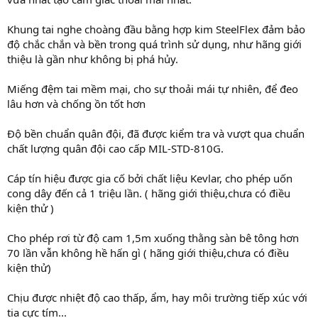
Khung tai nghe choàng đầu bằng hợp kim SteelFlex đảm bảo
độ chắc chắn và bền trong quá trình sử dụng, như hãng giới
thiệu là gần như không bị phá hủy.
Miếng đệm tai mềm mại, cho sự thoải mái tự nhiên, để đeo
lâu hơn và chống ồn tốt hơn
Độ bền chuẩn quân đội, đã được kiểm tra và vượt qua chuẩn
chất lượng quân đội cao cấp MIL-STD-810G.
Cáp tín hiệu được gia cố bởi chất liệu Kevlar, cho phép uốn
cong dây đến cả 1 triệu lần. ( hãng giới thiệu,chưa có điều
kiện thử )
Cho phép rơi từ độ cam 1,5m xuống thằng sàn bê tông hơn
70 lần vẫn không hề hấn gì ( hãng giới thiệu,chưa có điều
kiện thử)
Chịu được nhiệt độ cao thấp, ẩm, hay môi trường tiếp xúc với
tia cực tím...