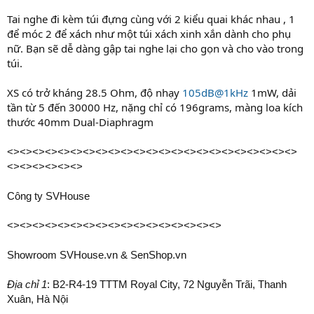
Tai nghe đi kèm túi đựng cùng với 2 kiểu quai khác nhau , 1
để móc 2 để xách như một túi xách xinh xắn dành cho phụ
nữ. Bạn sẽ dễ dàng gập tai nghe lại cho gọn và cho vào trong
túi.
XS có trở kháng 28.5 Ohm, độ nhạy
105dB@1kHz
1mW, dải
tần từ 5 đến 30000 Hz, nặng chỉ có 196grams, màng loa kích
thước 40mm Dual-Diaphragm
<><><><><><><><><><><><><><><><><><><><><><><>
<><><><><><>
Công ty SVHouse
<><><><><><><><><><><><><><><><><>
Showroom SVHouse.vn & SenShop.vn
Địa chỉ 1
: B2-R4-19 TTTM Royal City, 72 Nguyễn Trãi, Thanh
Xuân, Hà Nội