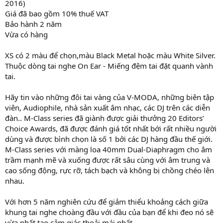
2016)
Giá đã bao gồm 10% thuế VAT
Bảo hành 2 năm
Vừa có hàng
XS có 2 màu để chọn,màu Black Metal hoặc màu White Silver.
Thuộc dòng tai nghe On Ear - Miếng đệm tai đặt quanh vành
tai.
Hãy tin vào những đôi tai vàng của V-MODA, những biên tập
viên, Audiophile, nhà sản xuất âm nhạc, các DJ trên các diễn
đàn.. M-Class series đã giành được giải thưởng 20 Editors’
Choice Awards, đã được đánh giá tốt nhất bới rất nhiều người
dùng và được bình chọn là số 1 bởi các DJ hàng đầu thế giới.
M-Class series với màng loa 40mm Dual-Diaphragm cho âm
trầm mạnh mẽ và xuống được rất sâu cùng với âm trung và
cao sống động, rực rỡ, tách bạch và không bị chồng chéo lên
nhau.
Với hơn 5 năm nghiên cứu để giảm thiểu khoảng cách giữa
khung tai nghe choàng đầu với đầu của bạn để khi đeo nó sẽ
vừa nhất tạo cảm giác thoải mái nhất.