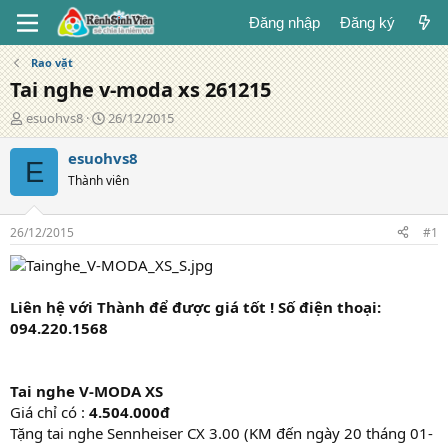
Đăng nhập
Đăng ký
Rao vặt
Tai nghe v-moda xs 261215
T
N
esuohvs8
26/12/2015
á
g
c
à
esuohvs8
E
g
y
Thành viên
i
đ
ả
ă
n
26/12/2015
#1
g
Liên hệ với Thành để được giá tốt ! Số điện thoại:
094.220.1568
Tai nghe V-MODA XS
Giá chỉ có :
4.504.000đ
Tặng tai nghe Sennheiser CX 3.00 (KM đến ngày 20 tháng 01-