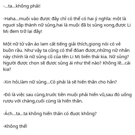
-…ta…không phải!
-Haha…muội vào được đây chỉ có thể có hai ý nghĩa: một là
nguơi sắp thành nữ sủng,hai là muội đã bị sủng xong,được Li
Mị đem trở lại đây!
Một nữ tử vận áo lam cất tiếng giải thích,giọng nói có vẻ
buồn rầu. Như vậy ta cũng có thể đóan được,những nữ nhân
này chính là nữ sủng cũ của tên Li Mị biến thái kia. Nữ sủng?
Người được chọn sẽ được sủng ái như thế nào? Không lẽ…cái
kia?
-Xin hỏi,làm nữ sủng…Có phải là sẽ hiến thân cho hắn?
-Đó là việc sau cùng,truớc tiên muội phải hiến vũ,sau đó uống
rượu với chàng,cuối cùng là hiến thân.
-Ách…ta…ta không hiến thân có đuợc không?
-Không thể!