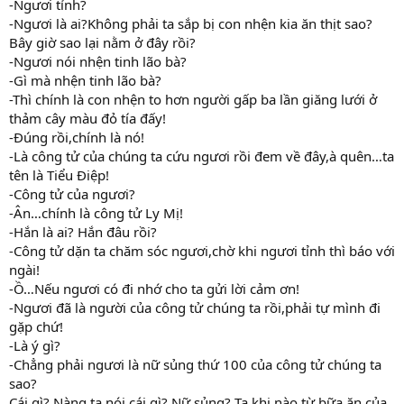
-Ngươi tỉnh?
-Ngươi là ai?Không phải ta sắp bị con nhện kia ăn thịt sao?
Bây giờ sao lại nằm ở đây rồi?
-Ngươi nói nhện tinh lão bà?
-Gì mà nhện tinh lão bà?
-Thì chính là con nhện to hơn người gấp ba lần giăng lưới ở
thảm cây màu đỏ tía đấy!
-Đúng rồi,chính là nó!
-Là công tử của chúng ta cứu ngươi rồi đem về đây,à quên…ta
tên là Tiểu Điệp!
-Công tử của ngươi?
-Ân…chính là công tử Ly Mị!
-Hắn là ai? Hắn đâu rồi?
-Công tử dặn ta chăm sóc ngươi,chờ khi ngươi tỉnh thì báo với
ngài!
-Ồ…Nếu ngươi có đi nhớ cho ta gửi lời cảm ơn!
-Ngươi đã là người của công tử chúng ta rồi,phải tự mình đi
gặp chứ!
-Là ý gì?
-Chẳng phải ngươi là nữ sủng thứ 100 của công tử chúng ta
sao?
Cái gì? Nàng ta nói cái gì? Nữ sủng? Ta khi nào từ bữa ăn của