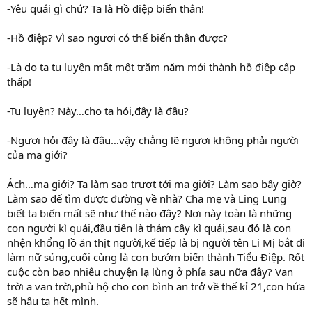
-Yêu quái gì chứ? Ta là Hồ điệp biến thân!
-Hồ điệp? Vì sao ngươi có thể biến thân được?
-Là do ta tu luyện mất một trăm năm mới thành hồ điệp cấp
thấp!
-Tu luyện? Này…cho ta hỏi,đây là đâu?
-Ngươi hỏi đây là đâu…vậy chẳng lẽ ngươi không phải người
của ma giới?
Ách…ma giới? Ta làm sao trượt tới ma giới? Làm sao bây giờ?
Làm sao để tìm được đường về nhà? Cha mẹ và Ling Lung
biết ta biến mất sẽ như thế nào đây? Nơi này toàn là những
con người kì quái,đầu tiên là thảm cây kì quái,sau đó là con
nhện khổng lồ ăn thịt người,kế tiếp là bị người tên Li Mị bắt đi
làm nữ sủng,cuối cùng là con bướm biến thành Tiểu Điệp. Rốt
cuộc còn bao nhiêu chuyện lạ lùng ở phía sau nữa đây? Van
trời a van trời,phù hộ cho con bình an trở về thế kỉ 21,con hứa
sẽ hậu tạ hết mình.