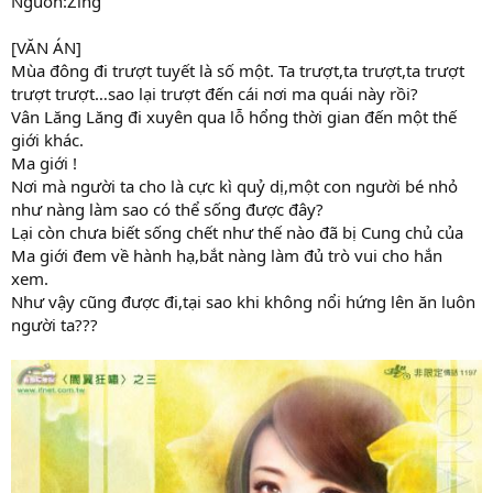
Nguồn:Zing
[VĂN ÁN]
Mùa đông đi trượt tuyết là số một. Ta trượt,ta trượt,ta trượt
trượt trượt…sao lại trượt đến cái nơi ma quái này rồi?
Vân Lăng Lăng đi xuyên qua lỗ hổng thời gian đến một thế
giới khác.
Ma giới !
Nơi mà người ta cho là cực kì quỷ dị,một con người bé nhỏ
như nàng làm sao có thể sống được đây?
Lại còn chưa biết sống chết như thế nào đã bị Cung chủ của
Ma giới đem về hành hạ,bắt nàng làm đủ trò vui cho hắn
xem.
Như vậy cũng được đi,tại sao khi không nổi hứng lên ăn luôn
người ta???