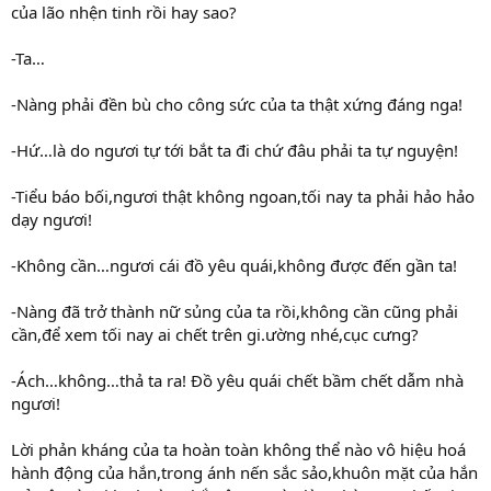
của lão nhện tinh rồi hay sao?
-Ta…
-Nàng phải đền bù cho công sức của ta thật xứng đáng nga!
-Hứ…là do ngươi tự tới bắt ta đi chứ đâu phải ta tự nguyện!
-Tiểu báo bối,ngươi thật không ngoan,tối nay ta phải hảo hảo
dạy ngươi!
-Không cần…ngươi cái đồ yêu quái,không được đến gần ta!
-Nàng đã trở thành nữ sủng của ta rồi,không cần cũng phải
cần,để xem tối nay ai chết trên gi.ường nhé,cục cưng?
-Ách…không…thả ta ra! Đồ yêu quái chết bầm chết dẫm nhà
ngươi!
Lời phản kháng của ta hoàn toàn không thể nào vô hiệu hoá
hành động của hắn,trong ánh nến sắc sảo,khuôn mặt của hắn