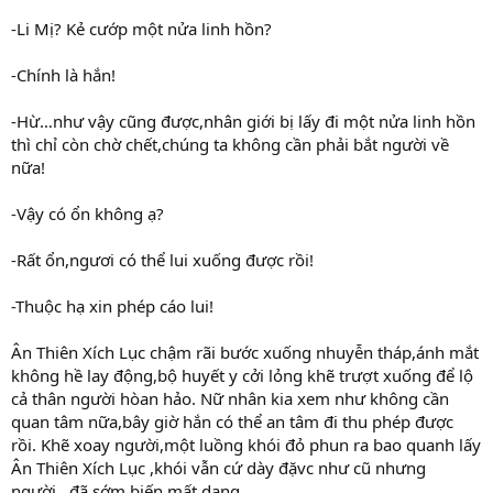
-Li Mị? Kẻ cướp một nửa linh hồn?
-Chính là hắn!
-Hừ…như vậy cũng được,nhân giới bị lấy đi một nửa linh hồn
thì chỉ còn chờ chết,chúng ta không cần phải bắt người về
nữa!
-Vậy có ổn không ạ?
-Rất ổn,ngươi có thể lui xuống được rồi!
-Thuộc hạ xin phép cáo lui!
Ân Thiên Xích Lục chậm rãi bước xuống nhuyễn tháp,ánh mắt
không hề lay động,bộ huyết y cởi lỏng khẽ trượt xuống để lộ
cả thân người hòan hảo. Nữ nhân kia xem như không cần
quan tâm nữa,bây giờ hắn có thể an tâm đi thu phép được
rồi. Khẽ xoay người,một luồng khói đỏ phun ra bao quanh lấy
Ân Thiên Xích Lục ,khói vẫn cứ dày đặvc như cũ nhưng
người…đã sớm biến mất dạng