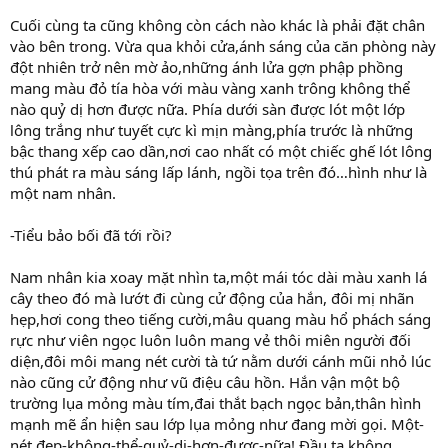
Cuối cùng ta cũng không còn cách nào khác là phải đặt chân
vào bên trong. Vừa qua khỏi cửa,ánh sáng của căn phòng này
đột nhiên trở nên mờ ảo,những ánh lửa gợn phập phồng
mang màu đỏ tía hòa với màu vàng xanh trông không thể
nào quỷ dị hơn được nữa. Phía dưới sàn được lót một lớp
lông trắng như tuyết cực kì mịn màng,phía trước là những
bậc thang xếp cao dần,nơi cao nhất có một chiếc ghế lót lông
thú phát ra màu sáng lấp lánh, ngồi tọa trên đó…hình như là
một nam nhân.
-Tiểu bảo bối đã tới rồi?
Nam nhân kia xoay mặt nhìn ta,một mái tóc dài màu xanh lá
cây theo đó mà lướt đi cùng cử động của hắn, đôi mị nhãn
hẹp,hơi cong theo tiếng cười,mâu quang màu hổ phách sáng
rực như viên ngọc luôn luôn mang vẻ thôi miên người đối
diện,đôi môi mang nét cười tà tứ nằm dưới cánh mũi nhỏ lúc
nào cũng cử động như vũ điệu câu hồn. Hắn vận một bộ
trường lụa mỏng màu tím,đai thắt bạch ngọc bản,thân hình
mạnh mẽ ẩn hiện sau lớp lụa mỏng như đang mời gọi. Một-
nét đẹp-không-thể-quỷ-dị-hơn-được-nữa! Đầu ta không