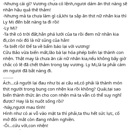
-Nhưng cái gì? Vương chưa có lệnh,ngươi dám ăn thịt nàng sẽ
nhận hậu quả thê thảm!
-Nhưng mà ta chưa làm gì cả,khi ta sắp ăn thịt nữ nhân kia thì
Ly Mị đến bắt nàng ta đi rồi!
-Ly Mị?
-Ta thề có trời đất,hắn phá lưới của ta rồi đem nữ nhân kia
đi,còn nói đó là nữ sủng của hắn!
-Ta biết rồi! Để ta về bẩm báo lại với vương!
Cửu Bảo vừa biến mất,lão bà lại hóa phép biến lại thành con
nhện. Thật may là chưa ăn cái nữ nhân kia,nếu không bây giờ
chắc có lẽ đã chết thảm trong tay vương. Ly Mị,là ta phải cám
ơn ngươi đã bắt nàng đi.
………
Ách…cả người lại đau như bị ai cấu xé,có phải là thành món
thịt người trong bụng con nhện kia rồi không? Quái,tại sao
biến thành thức ăn cho con nhện mà ta vẫn có thể suy nghĩ
được? Hay là bị nuốt sống rồi?
-Này,ngươi mau tỉnh!
Hình như có ai vỗ vào mặt ta thì phải,ta thu hết sức lực, cố
mở đôi mắt còn đang nhắm nghiền.
-Ối…cứu với,con nhện!