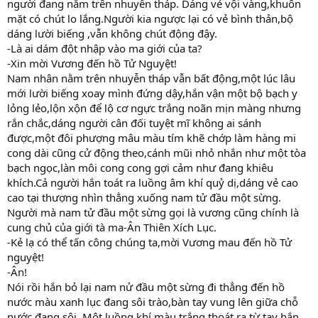
người đang nằm trên nhuyễn tháp. Dáng vẻ vội vàng,khuôn
mặt có chút lo lắng.Người kia ngược lại có vẻ bình thản,bộ
dáng lười biếng ,vẫn không chút động đậy.
-Là ai dám đột nhập vào ma giới của ta?
-Xin mời Vương đến hồ Tử Nguyệt!
Nam nhân nằm trên nhuyễn tháp vẫn bất động,một lúc lâu
mới lười biếng xoay mình đứng dậy,hắn vận một bộ bạch y
lỏng lẻo,lộn xộn để lộ cơ ngực trắng noãn mịn màng nhưng
rắn chắc,dáng người cân đối tuyệt mĩ không ai sánh
được,một đôi phượng mâu màu tím khẽ chớp làm hàng mi
cong dài cũng cử động theo,cánh mũi nhỏ nhắn như một tòa
bạch ngọc,làn môi cong cong gợi cảm như đang khiêu
khích.Cả người hắn toát ra luồng âm khí quỷ dị,dáng vẻ cao
cao tại thượng nhìn thẳng xuống nam tử đầu một sừng.
Người mà nam tử đầu một sừng gọi là vương cũng chính là
cung chủ của giới tà ma-Ân Thiên Xích Lục.
-Kẻ lạ có thể tấn công chúng ta,mời Vương mau đến hồ Tử
nguyệt!
-Ân!
Nói rồi hắn bỏ lại nam nử đầu một sừng đi thẳng đến hồ
nước màu xanh lục đang sôi trào,bàn tay vung lên giữa chỗ
nước đang sôi. Một luồng khí màu trắng thoát ra từ tay hắn