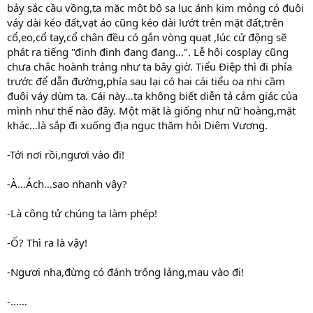
bảy sắc cầu vồng,ta mặc một bộ sa lục ánh kim mỏng có đuôi
váy dài kéo đất,vạt áo cũng kéo dài lướt trên mặt đất,trên
cổ,eo,cổ tay,cổ chân đều có gắn vòng quạt ,lúc cử động sẽ
phát ra tiếng "đinh đinh đang đang…". Lễ hội cosplay cũng
chưa chắc hoành tráng như ta bây giờ. Tiểu Điệp thì đi phía
trước để dẫn đường,phía sau lại có hai cái tiểu oa nhi cầm
đuôi váy dùm ta. Cái này…ta không biết diễn tả cảm giác của
mình như thế nào đây. Một mặt là giống như nữ hoàng,mặt
khác…là sắp đi xuống địa ngục thăm hỏi Diêm Vương.
-Tới nơi rồi,ngươi vào đi!
-À…Ách…sao nhanh vậy?
-Là công tử chúng ta làm phép!
-Ố? Thì ra là vậy!
-Ngươi nha,đừng có đánh trống lảng,mau vào đi!
-……