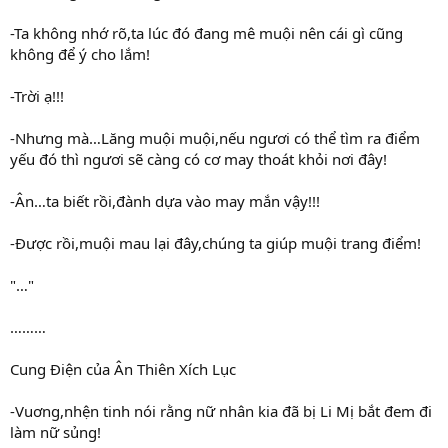
-Ta không nhớ rõ,ta lúc đó đang mê muội nên cái gì cũng
không để ý cho lắm!
-Trời ạ!!!
-Nhưng mà…Lăng muội muội,nếu ngươi có thể tìm ra điểm
yếu đó thì ngươi sẽ càng có cơ may thoát khỏi nơi đây!
-Ân…ta biết rồi,đành dựa vào may mắn vậy!!!
-Được rồi,muội mau lại đây,chúng ta giúp muội trang điểm!
"…"
………
Cung Điện của Ân Thiên Xích Lục
-Vuơng,nhện tinh nói rằng nữ nhân kia đã bị Li Mị bắt đem đi
làm nữ sủng!