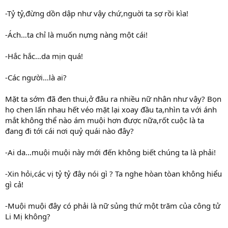
-Tỷ tỷ,đừng dồn dập như vậy chứ,nguời ta sợ rồi kìa!
-Ách…ta chỉ là muốn nựng nàng một cái!
-Hắc hắc…da mịn quá!
-Các người…là ai?
Mặt ta sớm đã đen thui,ở đâu ra nhiều nữ nhân như vậy? Bọn
họ chen lấn nhau hết véo mặt lại xoay đầu ta,nhìn ta với ánh
mắt không thể nào ám muội hơn được nữa,rốt cuộc là ta
đang đi tới cái nơi quỷ quái nào đây?
-Ai da…muội muội này mới đến không biết chúng ta là phải!
-Xin hỏi,các vị tỷ tỷ đây nói gì ? Ta nghe hòan tòan không hiểu
gì cả!
-Muội muội đây có phải là nữ sủng thứ một trăm của công tử
Li Mị không?