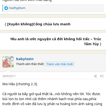
maithypham
R
e
a
c
〈 [Xuyên không]Công chúa lưu manh
t
i
o
n
Yêu anh là ước nguyện cả đời không hối tiếc – Trúc
s
Tâm Túy 〉
:
babylozin
Thành viên thân thiết
Thành viên thân thiết
28/9/2011
#2
Ma Hậu [chương 2.3]
Cả người ta bây giờ quả thật là…nói không nên lời. Tóc được
búi lọn to lọn nhỏ cài thêm nhánh bạch mai phía sau,phía
trước đính vô vàn đá lưu ly phát ra hoàng kim ánh sáng cùng