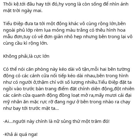
Thôi kệ.tới đâu hay tới đó,hy vọng là còn sống để nhìn ánh
mặt trời ngày mai.
Tiểu Điệp đưa ta tới một động khác vô cùng rộng lớn,bên
ngoài phủ lớp rèm lụa mỏng màu trắng có thêu hình hoa
mẫu đơn,tuy có vẻ đơn giản nhỏ hẹp nhưng bên trong lại vô
cùng cầu kì rộng lớn.
Không phải,là cực lớn
Có thể nói căn phòng này kéo dài vô tận,mỗi hai bên tường
động có các cánh cửa nối tiếp kéo dài nhau,bên trong hình
như có người ở,thậm chí với số lượng nhiều.Tiểu Điệp đặt ta
ngồi vào trước bàn trang điểm đặt chính diện động,đột nhiên
các cánh cửa quanh động đồng loạt mở ra,mấy mươi cái đại
mỹ nhân ăn mặc rực rỡ đang ngự ở bên trong nhào ra chạy
như bay tới trước mặt ta…
-Ai…người này chính là nữ sủng thứ một trăm đó!
-Khả ái quá nga!