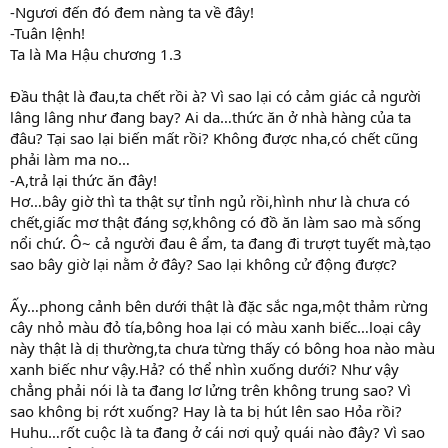
-Ngươi đến đó đem nàng ta về đây!
-Tuân lệnh!
Ta là Ma Hậu chương 1.3
Đầu thật là đau,ta chết rồi à? Vì sao lại có cảm giác cả người
lâng lâng như đang bay? Ai da…thức ăn ở nhà hàng của ta
đâu? Tại sao lại biến mất rồi? Không được nha,có chết cũng
phải làm ma no…
-A,trả lại thức ăn đây!
Hơ…bây giờ thì ta thật sự tỉnh ngủ rồi,hình như là chưa có
chết,giấc mơ thật đáng sợ,không có đồ ăn làm sao mà sống
nổi chứ. Ô~ cả người đau ê ẩm, ta đang đi trượt tuyết mà,tạo
sao bây giờ lại nằm ở đây? Sao lại không cử động được?
Ấy…phong cảnh bên dưới thật là đặc sắc nga,một thảm rừng
cây nhỏ màu đỏ tía,bông hoa lại có màu xanh biếc…loại cây
này thật là dị thường,ta chưa từng thấy có bông hoa nào màu
xanh biếc như vậy.Hả? có thể nhìn xuống dưới? Như vậy
chẳng phải nói là ta đang lơ lửng trên không trung sao? Vì
sao không bị rớt xuống? Hay là ta bị hút lên sao Hỏa rồi?
Huhu…rốt cuộc là ta đang ở cái nơi quỷ quái nào đây? Vì sao