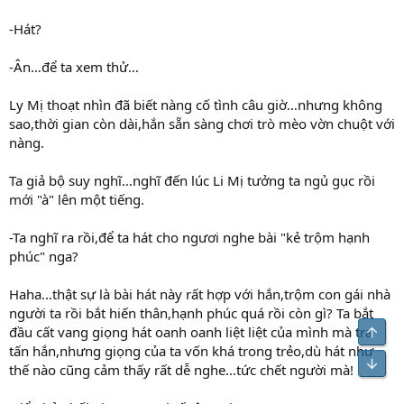
-Hát?
-Ân…để ta xem thử…
Ly Mị thoạt nhìn đã biết nàng cố tình câu giờ…nhưng không
sao,thời gian còn dài,hắn sẵn sàng chơi trò mèo vờn chuột với
nàng.
Ta giả bộ suy nghĩ…nghĩ đến lúc Li Mị tưởng ta ngủ gục rồi
mới "à" lên một tiếng.
-Ta nghĩ ra rồi,để ta hát cho ngươi nghe bài "kẻ trộm hạnh
phúc" nga?
Haha…thật sự là bài hát này rất hợp với hắn,trộm con gái nhà
người ta rồi bắt hiến thân,hạnh phúc quá rồi còn gì? Ta bắt
đầu cất vang giọng hát oanh oanh liệt liệt của mình mà tra
Top
tấn hắn,nhưng giọng của ta vốn khá trong trẻo,dù hát như
Bot
thế nào cũng cảm thấy rất dễ nghe…tức chết người mà!