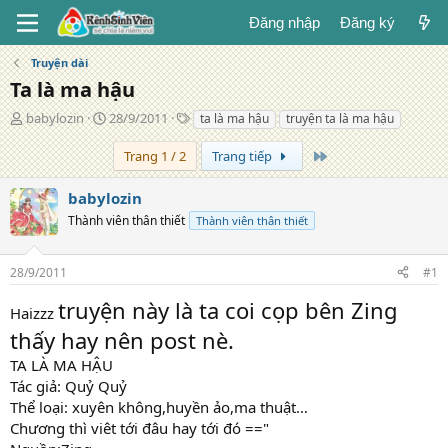
Đăng nhập
Đăng ký
Truyện dài
Ta là ma hậu
T
N
T
babylozin
28/9/2011
ta là ma hậu
truyện ta là ma hậu
á
g
ừ
c
à
k
Trang cuối
Trang 1 / 2
Trang tiếp
g
y
h
i
đ
ó
babylozin
ả
ă
a
Thành viên thân thiết
Thành viên thân thiết
n
g
28/9/2011
#1
truyện này là ta coi cọp bên Zing
Haizzz
thấy hay nên post nè.
TA LÀ MA HẬU
Tác giả: Quỷ Quỷ
Thể loại: xuyên không,huyền ảo,ma thuật…
Chương thì viêt tới đâu hay tới đó =="