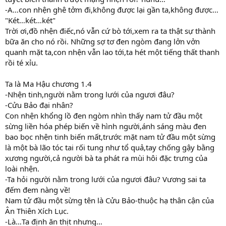
-A…con nhện ghê tởm đi,không được lại gần ta,không được…
"Két…két…két"
Trời ơi,đồ nhện điếc,nó vẫn cứ bò tới,xem ra ta thật sự thành
bữa ăn cho nó rồi. Những sợ tơ đen ngòm đang lởn vởn
quanh mặt ta,con nhện vẫn lao tới,ta hét một tiếng thất thanh
rồi té xỉu.
Ta là Ma Hậu chương 1.4
-Nhện tinh,người nằm trong lưới của ngươi đâu?
-Cửu Bảo đại nhân?
Con nhện khổng lồ đen ngòm nhìn thấy nam tử đầu một
sừng liền hóa phép biến về hình người,ánh sáng màu đen
bao bọc nhện tinh biến mất,trước mặt nam tử đầu một sừng
là một bà lão tóc tai rối tung như tổ quả,tay chống gậy bằng
xương người,cả người bà ta phát ra mùi hôi đặc trưng của
loài nhện.
-Ta hỏi người nằm trong lưới của ngươi đâu? Vương sai ta
đếm đem nàng về!
Nam tử đầu một sừng tên là Cửu Bảo-thuộc hạ thân cận của
Ân Thiên Xích Lục.
-Là…Ta định ăn thịt nhưng…