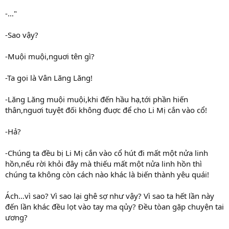
-…"
-Sao vậy?
-Muội muội,nguơi tên gì?
-Ta gọi là Vân Lăng Lăng!
-Lăng Lăng muội muội,khi đến hầu hạ,tới phần hiến
thân,nguơi tuyệt đối không đuợc để cho Li Mị cắn vào cổ!
-Hả?
-Chúng ta đều bị Li Mị cắn vào cổ hút đi mất một nửa linh
hồn,nếu rời khỏi đây mà thiếu mất một nửa linh hồn thì
chúng ta không còn cách nào khác là biến thành yêu quái!
Ách…vì sao? Vì sao lại ghê sợ như vậy? Vì sao ta hết lần này
đến lần khác đều lọt vào tay ma qủy? Đều tòan gặp chuyện tai
ương?