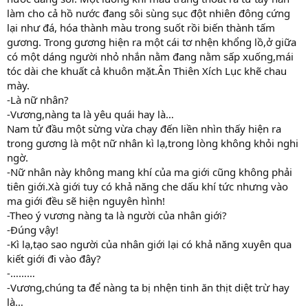
làm cho cả hồ nước đang sôi sùng sục đột nhiên đông cứng
lại như đá, hóa thành màu trong suốt rồi biến thành tấm
gương. Trong gương hiện ra một cái tơ nhện khổng lồ,ở giữa
có một dáng người nhỏ nhắn nằm đang nằm sấp xuống,mái
tóc dài che khuất cả khuôn mặt.Ân Thiên Xích Lục khẽ chau
mày.
-Là nữ nhân?
-Vương,nàng ta là yêu quái hay là…
Nam tử đầu một sừng vừa chạy đến liền nhìn thấy hiện ra
trong gương là một nữ nhân kì lạ,trong lòng không khỏi nghi
ngờ.
-Nữ nhân này không mang khí của ma giới cũng không phải
tiên giới.Xà giới tuy có khả năng che dấu khí tức nhưng vào
ma giới đều sẽ hiện nguyên hình!
-Theo ý vương nàng ta là người của nhân giới?
-Đúng vậy!
-Kì lạ,tạo sao người của nhân giới lại có khả năng xuyên qua
kiết giới đi vào đây?
-………
-Vương,chúng ta để nàng ta bị nhện tinh ăn thịt diệt trừ hay
là…