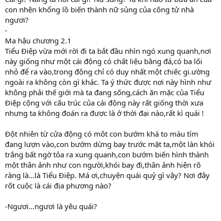
con nhện khổng lồ biến thành nữ sủng của công tử nhà
ngươi?
-
Ma hậu chương 2.1
Tiểu Điệp vừa mới rời đi ta bắt đầu nhìn ngó xung quanh,nơi
này giống như một cái động có chất liệu bằng đá,có ba lối
nhỏ để ra vào,trong động chỉ có duy nhất một chiếc gi.ường
ngoài ra không còn gì khác. Ta ý thức được nơi này hình như
không phải thế giới mà ta đang sống,cách ăn mặc của Tiểu
Điệp cộng với cấu trúc của cái động này rất giống thời xưa
nhưng ta không đoán ra được là ở thời đại nào,rất kì quái !
Đột nhiên từ cửa động có môt con bướm khá to màu tím
đang lượn vào,con bướm dừng bay trước mặt ta,một làn khói
trắng bất ngờ tỏa ra xung quanh,con bướm biến hình thành
một thân ảnh như con người,khói bay đi,thân ảnh hiện rõ
ràng là…là Tiểu Điệp. Má ơi,chuyện quái quỷ gì vậy? Nơi đây
rốt cuộc là cái địa phương nào?
-Ngươi…ngươi là yêu quái?