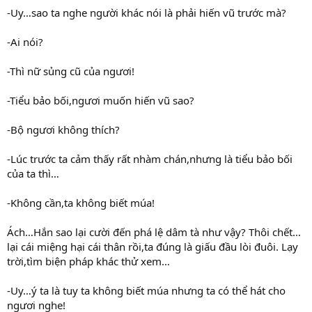
-Uy…sao ta nghe người khác nói là phải hiến vũ trước mà?
-Ai nói?
-Thì nữ sủng cũ của ngươi!
-Tiểu bảo bối,ngươi muốn hiến vũ sao?
-Bộ ngươi không thích?
-Lúc trước ta cảm thấy rất nhàm chán,nhưng là tiểu bảo bối
của ta thì…
-Không cần,ta không biết múa!
Ách…Hắn sao lại cười đến phá lệ dâm tà như vậy? Thôi chết…
lại cái miệng hại cái thân rồi,ta đúng là giấu đầu lòi đuôi. Lạy
trời,tìm biện pháp khác thử xem…
-Uy…ý ta là tuy ta không biết múa nhưng ta có thể hát cho
ngươi nghe!