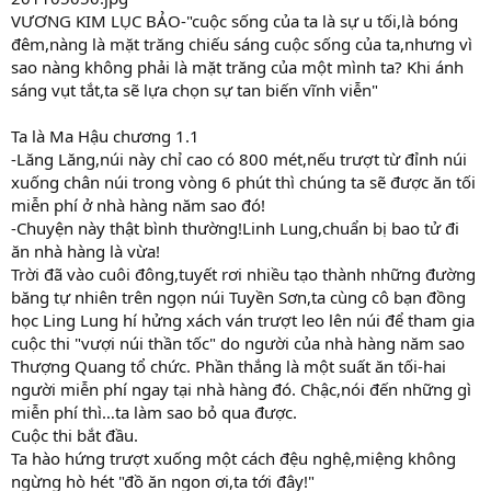
VƯƠNG KIM LỤC BẢO-"cuộc sống của ta là sự u tối,là bóng
đêm,nàng là mặt trăng chiếu sáng cuộc sống của ta,nhưng vì
sao nàng không phải là mặt trăng của một mình ta? Khi ánh
sáng vụt tắt,ta sẽ lựa chọn sự tan biến vĩnh viễn"
Ta là Ma Hậu chương 1.1
-Lăng Lăng,núi này chỉ cao có 800 mét,nếu trượt từ đỉnh núi
xuống chân núi trong vòng 6 phút thì chúng ta sẽ được ăn tối
miễn phí ở nhà hàng năm sao đó!
-Chuyện này thật bình thường!Linh Lung,chuẩn bị bao tử đi
ăn nhà hàng là vừa!
Trời đã vào cuôi đông,tuyết rơi nhiều tạo thành những đường
băng tự nhiên trên ngọn núi Tuyền Sơn,ta cùng cô bạn đồng
học Ling Lung hí hửng xách ván trượt leo lên núi để tham gia
cuộc thi "vượi núi thần tốc" do người của nhà hàng năm sao
Thượng Quang tổ chức. Phần thắng là một suất ăn tối-hai
người miễn phí ngay tại nhà hàng đó. Chậc,nói đến những gì
miễn phí thì…ta làm sao bỏ qua được.
Cuộc thi bắt đầu.
Ta hào hứng trượt xuống một cách đệu nghệ,miệng không
ngừng hò hét "đồ ăn ngon ơi,ta tới đây!"