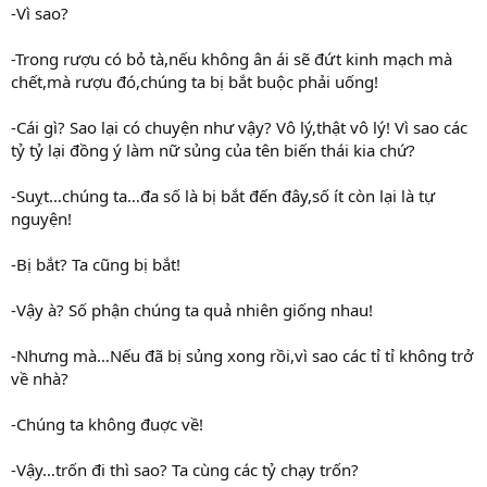
-Vì sao?
-Trong rượu có bỏ tà,nếu không ân ái sẽ đứt kinh mạch mà
chết,mà rượu đó,chúng ta bị bắt buộc phải uống!
-Cái gì? Sao lại có chuyện như vậy? Vô lý,thật vô lý! Vì sao các
tỷ tỷ lại đồng ý làm nữ sủng của tên biến thái kia chứ?
-Suỵt…chúng ta…đa số là bị bắt đến đây,số ít còn lại là tự
nguyện!
-Bị bắt? Ta cũng bị bắt!
-Vậy à? Số phận chúng ta quả nhiên giống nhau!
-Nhưng mà…Nếu đã bị sủng xong rồi,vì sao các tỉ tỉ không trở
về nhà?
-Chúng ta không đuợc về!
-Vậy…trốn đi thì sao? Ta cùng các tỷ chạy trốn?