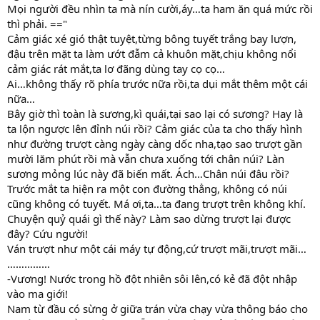
Mọi người đều nhìn ta mà nín cười,áy…ta ham ăn quá mức rồi
thì phải. =="
Cảm giác xé gió thật tuyệt,từng bông tuyết trắng bay lượn,
đậu trên mặt ta làm ướt đẫm cả khuôn mặt,chịu không nổi
cảm giác rát mắt,ta lơ đãng dùng tay cọ cọ…
Ai…không thấy rõ phía trước nữa rồi,ta dụi mắt thêm một cái
nữa…
Bây giờ thì toàn là sương,kì quái,tại sao lại có sương? Hay là
ta lộn ngược lên đỉnh núi rồi? Cảm giác của ta cho thấy hình
như đường trượt càng ngày càng dốc nha,tạo sao trượt gần
mười lăm phút rồi mà vẫn chưa xuống tới chân núi? Làn
sương mỏng lúc này đã biến mất. Ách…Chân núi đâu rồi?
Trước mắt ta hiện ra một con đường thẳng, không có núi
cũng không có tuyết. Má ơi,ta…ta đang trượt trên không khí.
Chuyện quỷ quái gì thế này? Làm sao dừng trượt lại được
đây? Cứu người!
Ván trượt như một cái máy tự động,cứ trượt mãi,trượt mãi…
……………
-Vương! Nước trong hồ đột nhiên sôi lên,có kẻ đã đột nhập
vào ma giới!
Nam từ đầu có sừng ở giữa trán vừa chạy vừa thông báo cho