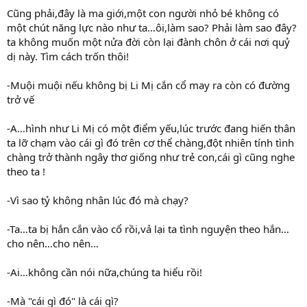
Cũng phải,đây là ma giới,một con người nhỏ bé không có
một chút năng lực nào như ta…ôi,làm sao? Phải làm sao đây?
ta không muốn một nửa đời còn lại đành chôn ở cái nơi quỷ
dị này. Tìm cách trốn thôi!
-Muội muội nếu không bị Li Mị cắn cổ may ra còn có đường
trở vế
-A…hình như Li Mị có một điểm yếu,lúc trước đang hiến thân
ta lỡ chạm vào cái gì đó trên cơ thể chàng,đột nhiên tính tình
chàng trở thành ngây thơ giống như trẻ con,cái gì cũng nghe
theo ta !
-Vì sao tỷ không nhân lúc đó mà chạy?
-Ta…ta bị hắn cắn vào cổ rồi,vả lại ta tình nguyện theo hắn…
cho nên…cho nên…
-Ai…không cần nói nữa,chúng ta hiểu rồi!
-Mà "cái gì đó" là cái gì?