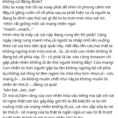
không cử động được?
Đầu ta xoay trái rồi lại xoay phải để nhìn rõ phong cảnh nơi
đây,cố gắng rướn cổ về phía sau,ta phát hiện ra cả người ta
đang bị dính vào thứ sợi gì đó to to trơn trơn như sợi mì.
-Nhìn rất giống một cái mạng nhện nga!
"Xoạch…xoạch…"
Hình như là mấy cái sợi này đang rung lên thì phải? Càng
ngày càng rung mạnh nha,cả người ta nhấp nhô lên xuống
theo cái sợi keo dán quỷ quái này. Hất đầu lên cao,hai mắt ta
không ngừng trợn tròn,má ơi…là…là một con nhện khổng lồ
đang bò về phía này. Ô~ có phải là lạc vào rừng Amazon rồi
gặp phải nhên khổng lồ ăn thịt người không đây? Cứu mạng!
Con nhện to hơn người gấp ba lần không ngừng bò về phía
ta,những sợi lông tơ đen ngòm lỉa chỉa như kim nhọn,ô~ cứu
mạng,ô~…ta không muốn chết như vậy,ta không muốn bị
nhện ăn thịt,ô~…đáng sợ quá!
"kèn kẹt…kẹt…kẹt"
Ôi má ơi,hàm răng của con nhện hòa vào tiếng ma sát với sợi
tơ nghe thật rợn tóc gáy.Bây giờ thì ta đã biết,thì ra ta rớt
xuống một cái mạng nhện khổng lồ,và…và còn sắp sửa bị nó
ăn thịt,ô~ số mạng của ta thật là ngắn ngủi,vì sao từ đi trượt
tuyết biến thành trượt mạng nhện rồi? huhu…