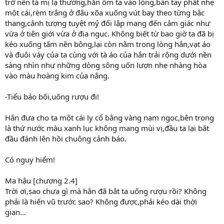
trở nên tà mị lạ thường,hắn ôm ta vào lòng,bàn tay phất nhẹ
một cái,rèm trắng ở đâu xõa xuống vút bay theo từng bậc
thang,cảnh tượng tuyệt mỷ đối lập mang đến cảm giác như
vừa ở tiên giới vừa ở địa ngục. Không biết từ bao giờ ta đã bị
kéo xuống tấm nền bông,lại còn nằm trong lòng hắn,vạt áo
và đuôi váy của ta cùng với tà áo của hắn trải rộng dưới nền
sàng nhìn như những dòng sông uốn lượn nhẹ nhàng hòa
vào màu hoàng kim của nắng.
-Tiểu bảo bối,uống rượu đi!
Hắn đưa cho ta một cái ly cổ bằng vàng nạm ngọc,bên trong
là thứ nước màu xanh lục không mang mùi vị,đầu ta lại bắt
đầu đánh lên hồi chuông cảnh báo.
Có nguy hiểm!
Ma hậu [chương 2.4]
Trời ơi,sao chưa gì mà hắn đã bắt ta uống rượu rồi? Không
phải là hiến vũ trước sao? Không được,phải kéo dài thời
gian…