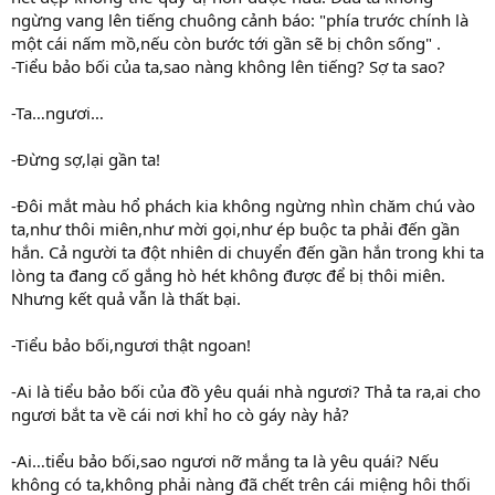
ngừng vang lên tiếng chuông cảnh báo: "phía trước chính là
một cái nấm mồ,nếu còn bước tới gần sẽ bị chôn sống" .
-Tiểu bảo bối của ta,sao nàng không lên tiếng? Sợ ta sao?
-Ta…ngươi…
-Đừng sợ,lại gần ta!
-Đôi mắt màu hổ phách kia không ngừng nhìn chăm chú vào
ta,như thôi miên,như mời gọi,như ép buộc ta phải đến gần
hắn. Cả người ta đột nhiên di chuyển đến gần hắn trong khi ta
lòng ta đang cố gắng hò hét không được để bị thôi miên.
Nhưng kết quả vẫn là thất bại.
-Tiểu bảo bối,ngươi thật ngoan!
-Ai là tiểu bảo bối của đồ yêu quái nhà ngươi? Thả ta ra,ai cho
ngươi bắt ta về cái nơi khỉ ho cò gáy này hả?
-Ai…tiểu bảo bối,sao ngươi nỡ mắng ta là yêu quái? Nếu
không có ta,không phải nàng đã chết trên cái miệng hôi thối