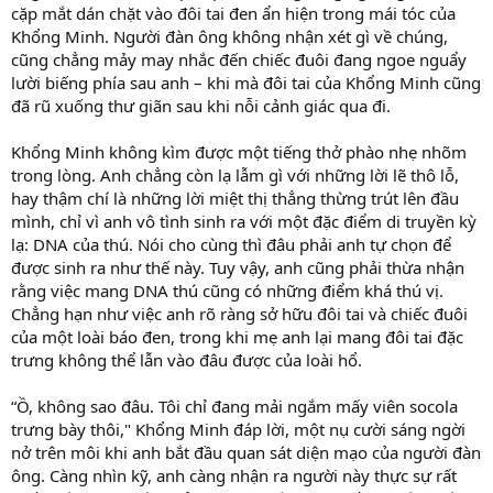
cặp mắt dán chặt vào đôi tai đen ẩn hiện trong mái tóc của
Khổng Minh. Người đàn ông không nhận xét gì về chúng,
cũng chẳng mảy may nhắc đến chiếc đuôi đang ngoe nguẩy
lười biếng phía sau anh – khi mà đôi tai của Khổng Minh cũng
đã rũ xuống thư giãn sau khi nỗi cảnh giác qua đi.
Khổng Minh không kìm được một tiếng thở phào nhẹ nhõm
trong lòng. Anh chẳng còn lạ lẫm gì với những lời lẽ thô lỗ,
hay thậm chí là những lời miệt thị thẳng thừng trút lên đầu
mình, chỉ vì anh vô tình sinh ra với một đặc điểm di truyền kỳ
lạ: DNA của thú. Nói cho cùng thì đâu phải anh tự chọn để
được sinh ra như thế này. Tuy vậy, anh cũng phải thừa nhận
rằng việc mang DNA thú cũng có những điểm khá thú vị.
Chẳng hạn như việc anh rõ ràng sở hữu đôi tai và chiếc đuôi
của một loài báo đen, trong khi mẹ anh lại mang đôi tai đặc
trưng không thể lẫn vào đâu được của loài hổ.
“Ồ, không sao đâu. Tôi chỉ đang mải ngắm mấy viên socola
trưng bày thôi," Khổng Minh đáp lời, một nụ cười sáng ngời
nở trên môi khi anh bắt đầu quan sát diện mạo của người đàn
ông. Càng nhìn kỹ, anh càng nhận ra người này thực sự rất