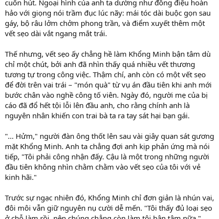
cuốn hút. Ngoại hình của anh ta dường như đồng điệu hoàn
hảo với giọng nói trầm đục lúc nãy: mái tóc dài buộc gọn sau
gáy, bộ râu lởm chởm phong trần, và điểm xuyết thêm một
vết sẹo dài vắt ngang mắt trái.
Thế nhưng, vết sẹo ấy chẳng hề làm Khổng Minh bận tâm dù
chỉ một chút, bởi anh đã nhìn thấy quá nhiều vết thương
tương tự trong công việc. Thậm chí, anh còn có một vết sẹo
để đời trên vai trái – "món quà" từ vụ án đầu tiên khi anh mới
bước chân vào nghề công tố viên. Ngày đó, người mẹ của bị
cáo đã đổ hết tội lỗi lên đầu anh, cho rằng chính anh là
nguyên nhân khiến con trai bà ta ra tay sát hại bạn gái.
"... Hửm," người đàn ông thốt lên sau vài giây quan sát gương
mặt Khổng Minh. Anh ta chẳng đợi anh kịp phản ứng mà nói
tiếp, "Tôi phải công nhận đấy. Cậu là một trong những người
đầu tiên không nhìn chằm chằm vào vết sẹo của tôi với vẻ
kinh hãi."
Trước sự ngạc nhiên đó, Khổng Minh chỉ đơn giản là nhún vai,
đôi môi vẫn giữ nguyên nụ cười dễ mến. "Tôi thấy đủ loại sẹo
ở chỗ làm rồi, nên chúng chẳng còn làm tôi bận tâm nữa,"