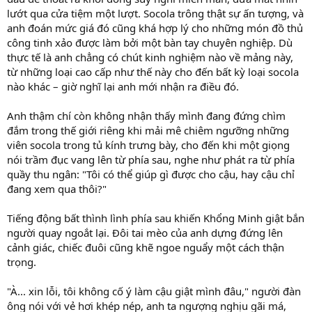
lướt qua cửa tiệm một lượt. Socola trông thật sự ấn tượng, và
anh đoán mức giá đó cũng khá hợp lý cho những món đồ thủ
công tinh xảo được làm bởi một bàn tay chuyên nghiệp. Dù
thực tế là anh chẳng có chút kinh nghiệm nào về mảng này,
từ những loại cao cấp như thế này cho đến bất kỳ loại socola
nào khác – giờ nghĩ lại anh mới nhận ra điều đó.
Anh thậm chí còn không nhận thấy mình đang đứng chìm
đắm trong thế giới riêng khi mải mê chiêm ngưỡng những
viên socola trong tủ kính trưng bày, cho đến khi một giọng
nói trầm đục vang lên từ phía sau, nghe như phát ra từ phía
quầy thu ngân: "Tôi có thể giúp gì được cho cậu, hay cậu chỉ
đang xem qua thôi?"
Tiếng động bất thình lình phía sau khiến Khổng Minh giật bắn
người quay ngoắt lại. Đôi tai mèo của anh dựng đứng lên
cảnh giác, chiếc đuôi cũng khẽ ngoe nguẩy một cách thận
trọng.
"À... xin lỗi, tôi không cố ý làm cậu giật mình đâu," người đàn
ông nói với vẻ hơi khép nép, anh ta ngượng nghịu gãi má,