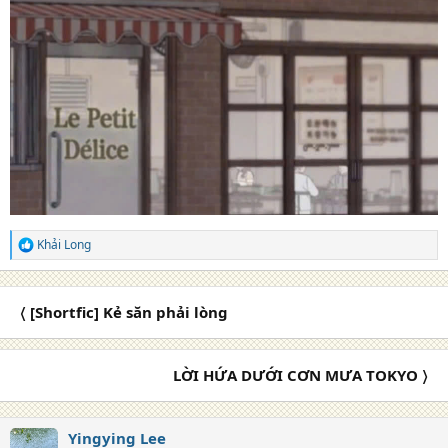
Khải Long
R
e
a
c
〈 [Shortfic] Kẻ săn phải lòng
t
i
o
n
LỜI HỨA DƯỚI CƠN MƯA TOKYO 〉
s
:
Yingying Lee