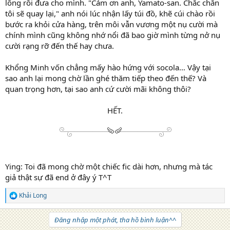
lông rồi đưa cho mình. "Cảm ơn anh, Yamato-san. Chắc chắn
tôi sẽ quay lại," anh nói lúc nhận lấy túi đồ, khẽ cúi chào rồi
bước ra khỏi cửa hàng, trên môi vẫn vương một nụ cười mà
chính mình cũng không nhớ nổi đã bao giờ mình từng nở nụ
cười rạng rỡ đến thế hay chưa.
Khổng Minh vốn chẳng mấy hào hứng với socola… Vậy tại
sao anh lại mong chờ lần ghé thăm tiếp theo đến thế? Và
quan trọng hơn, tại sao anh cứ cười mãi không thôi?
HẾT.​
Ying: Toi đã mong chờ một chiếc fic dài hơn, nhưng mà tác
giả thật sự đã end ở đây ý T^T
Khải Long
R
e
a
Đăng nhập một phát, tha hồ bình luận^^
c