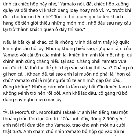
tính cả chiếc hộp này nhé," Yamato nói, đặt chiếc hộp xuống
quầy và dõi theo vị khách đang loay hoay mở ví. "À, trước khi
đi... cho tôi xin tên nhé? Tôi có thói quen ghi lại tên khách
hàng để tiện giới thiệu những món mới, nhỡ đâu sau này cậu
lại trở thành khách quen ở đây thì sao."
Nếu là bất kỳ ai khác, có lẽ Khổng Minh đã cảm thấy kỳ quặc
khi nghe câu hỏi ấy. Nhưng không hiểu sao, sự quan tâm của
Yamato với cái tên của mình lại khiến tim anh lỗi một nhịp, dù
chính anh cũng chẳng hiểu tại sao. Chẳng phải Yamato vừa
nói đó chỉ là thủ tục để ghi chép vào sổ tay thôi sao? Chẳng có
gì hơn cả… Khoan đã, tại sao anh lại muốn nó phải là "hơn cả"
chứ? Yamato chỉ là một người tử tế anh mới gặp lần đầu,
đúng không? Những cảm xúc lạ lẫm này bắt đầu khiến tâm trí
Khổng Minh trở nên rối bời. Anh khẽ lắc đầu, cố gắng rũ bỏ
dòng suy nghĩ miên man ấy.
"À, là Morofushi. Morofushi Takaaki," anh lên tiếng sau một
thoáng trấn tĩnh lại tâm trí. "Của anh đây, đúng 2.900 yên,"
anh nói rồi đưa tiền cho Yamato, trao cho anh một nụ cười
thật tươi. Anh chăm chú nhìn Yamato bỏ hộp gỗ vào túi ni