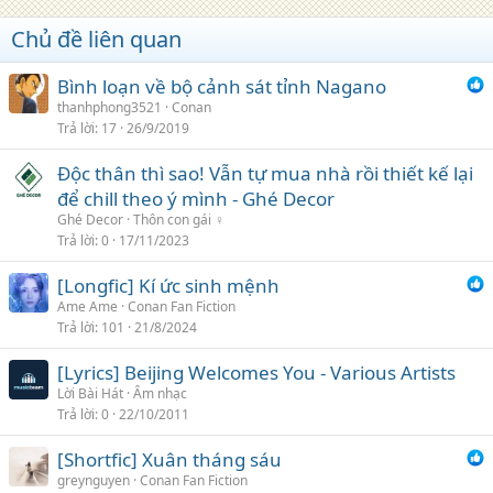
t
i
Chủ đề liên quan
o
n
s
Bình loạn về bộ cảnh sát tỉnh Nagano
:
thanhphong3521
Conan
Trả lời
17
26/9/2019
Độc thân thì sao! Vẫn tự mua nhà rồi thiết kế lại
để chill theo ý mình - Ghé Decor
Ghé Decor
Thôn con gái ♀
Trả lời
0
17/11/2023
[Longfic] Kí ức sinh mệnh
Ame Ame
Conan Fan Fiction
Trả lời
101
21/8/2024
[Lyrics] Beijing Welcomes You - Various Artists
Lời Bài Hát
Âm nhạc
Trả lời
0
22/10/2011
[Shortfic] Xuân tháng sáu
greynguyen
Conan Fan Fiction