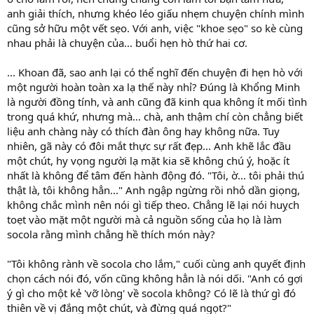
anh giải thích, nhưng khéo léo giấu nhẹm chuyện chính mình
cũng sở hữu một vết sẹo. Với anh, việc "khoe sẹo" so kè cùng
nhau phải là chuyện của... buổi hẹn hò thứ hai cơ.
... Khoan đã, sao anh lại có thể nghĩ đến chuyện đi hẹn hò với
một người hoàn toàn xa lạ thế này nhỉ? Đúng là Khổng Minh
là người đồng tính, và anh cũng đã kinh qua không ít mối tình
trong quá khứ, nhưng mà... chà, anh thậm chí còn chẳng biết
liệu anh chàng này có thích đàn ông hay không nữa. Tuy
nhiên, gã này có đôi mắt thực sự rất đẹp... Anh khẽ lắc đầu
một chút, hy vọng người lạ mặt kia sẽ không chú ý, hoặc ít
nhất là không để tâm đến hành động đó. "Tôi, ờ... tôi phải thú
thật là, tôi không hẳn..." Anh ngập ngừng rồi nhỏ dần giọng,
không chắc mình nên nói gì tiếp theo. Chẳng lẽ lại nói huỵch
toẹt vào mặt một người mà cả nguồn sống của họ là làm
socola rằng mình chẳng hề thích món này?
"Tôi không rành về socola cho lắm," cuối cùng anh quyết định
chọn cách nói đó, vốn cũng không hẳn là nói dối. "Anh có gợi
ý gì cho một kẻ 'vỡ lòng' về socola không? Có lẽ là thứ gì đó
thiên về vị đắng một chút, và đừng quá ngọt?"