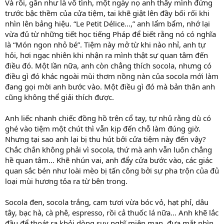
Và rồi, gần như là vô tình, một ngày nọ anh thấy mình đứng
trước bậc thềm của cửa tiệm, tai khẽ giật lên đầy bối rối khi
nhìn lên bảng hiệu. “Le Petit Délice…,” anh lẩm bẩm, nhớ lại
vừa đủ từ những tiết học tiếng Pháp để biết rằng nó có nghĩa
là “Món ngon nhỏ bé”. Tiệm này mở từ khi nào nhỉ, anh tự
hỏi, hơi ngạc nhiên khi nhận ra mình thật sự quan tâm đến
điều đó. Một lần nữa, anh còn chẳng thích socola, nhưng có
điều gì đó khác ngoài mùi thơm nồng nàn của socola mới làm
đang gọi mời anh bước vào. Một điều gì đó mà bản thân anh
cũng không thể giải thích được.
Anh liếc nhanh chiếc đồng hồ trên cổ tay, tự nhủ rằng dù có
ghé vào tiệm một chút thì vẫn kịp đến chỗ làm đúng giờ.
Nhưng tại sao anh lại bị thu hút bởi cửa tiệm này đến vậy?
Chắc chắn không phải vì socola, thứ mà anh vẫn luôn chẳng
hề quan tâm… Khẽ nhún vai, anh đẩy cửa bước vào, các giác
quan sắc bén như loài mèo bị tấn công bởi sự pha trộn của đủ
loại mùi hương tỏa ra từ bên trong.
Socola đen, socola trắng, cam tươi vừa bóc vỏ, hạt phỉ, dâu
tây, bạc hà, cà phê, espresso, rồi cả thuốc lá nữa... Anh khẽ lắc
đầu để thoát ra khỏi dòng suy nghĩ miên man, đưa mắt nhìn