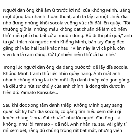
Người đàn ông khẽ ậm ừ trước lời nói của Khổng Minh. Bằng
một động tác nhanh thoăn thoắt, anh ta lấy ra một chiếc đĩa
nhỏ đựng những khối socola vuông vức rồi đặt lên quầy. "Tôi
thường giữ lại những mẩu không đạt chuẩn để làm đồ nếm
thử miễn phí cho bất cứ ai muốn dùng. Bỏ đi thì phí quá," anh
ta giải thích rồi ngước nhìn Khổng Minh, bàn tay đang đeo
găng chỉ vào hai loại khác nhau. "Viên này là vị cà phê, còn
viên kia là cam đắng. Cứ tự nhiên nếm thử cả hai nhé."
Trong lúc người đàn ông kia đang bước tới để lấy đĩa socola,
Khổng Minh tranh thủ liếc nhìn quầy hàng. Ánh mắt anh
nhanh chóng dừng lại trên một tập danh thiếp xếp gọn gàng,
và điều thu hút sự chú ý của anh chính là dòng tên được in
trên đó: Yamato Kansuke…
Sau khi đọc xong tấm danh thiếp, Khổng Minh quay sang
quan sát kỹ hơn đĩa socola, cố gắng tìm hiểu xem điều gì
khiến chúng "chưa đạt chuẩn" như lời người đàn ông – à
không, như lời Yamato – đã nói. Anh nhận ra, sau vài giây tỉ
mỉ xem xét, rằng dù chúng trông rất bắt mắt, nhưng viên