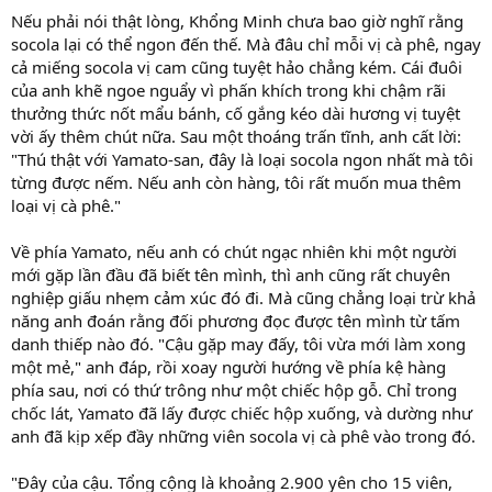
Nếu phải nói thật lòng, Khổng Minh chưa bao giờ nghĩ rằng
socola lại có thể ngon đến thế. Mà đâu chỉ mỗi vị cà phê, ngay
cả miếng socola vị cam cũng tuyệt hảo chẳng kém. Cái đuôi
của anh khẽ ngoe nguẩy vì phấn khích trong khi chậm rãi
thưởng thức nốt mẩu bánh, cố gắng kéo dài hương vị tuyệt
vời ấy thêm chút nữa. Sau một thoáng trấn tĩnh, anh cất lời:
"Thú thật với Yamato-san, đây là loại socola ngon nhất mà tôi
từng được nếm. Nếu anh còn hàng, tôi rất muốn mua thêm
loại vị cà phê."
Về phía Yamato, nếu anh có chút ngạc nhiên khi một người
mới gặp lần đầu đã biết tên mình, thì anh cũng rất chuyên
nghiệp giấu nhẹm cảm xúc đó đi. Mà cũng chẳng loại trừ khả
năng anh đoán rằng đối phương đọc được tên mình từ tấm
danh thiếp nào đó. "Cậu gặp may đấy, tôi vừa mới làm xong
một mẻ," anh đáp, rồi xoay người hướng về phía kệ hàng
phía sau, nơi có thứ trông như một chiếc hộp gỗ. Chỉ trong
chốc lát, Yamato đã lấy được chiếc hộp xuống, và dường như
anh đã kịp xếp đầy những viên socola vị cà phê vào trong đó.
"Đây của cậu. Tổng cộng là khoảng 2.900 yên cho 15 viên,