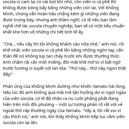
socola vị cam lại có vài bọt khí nhỏ, còn viên vị cà phê thì
không được bóng bẩy bằng những viên còn lại. Với Khổng
Minh, chúng vẫn hoàn hảo chẳng kém gì những viên đang
được trưng bày, nhưng anh thầm nghĩ, có lẽ nếu bạn làm
nghề chế tác socola chuyên nghiệp, bạn sẽ có một tiêu chuẩn
khắt khe hơn về những chi tiết tinh tế ấy.
"Chà... nếu vậy thì tôi không khách sáo nữa nhé," anh nói, rồi
khẽ nhấc viên socola vị cà phê lên bằng những ngón tay, cẩn
thận để nó không kịp tan chảy trước khi được thưởng thức.
Anh chậm rãi cắn một miếng, đôi mắt khẽ mở to vì bất ngờ
trước hương vị tuyệt vời lan tỏa. "Thứ này... thứ này ngon thật
đấy!"
Phản ứng của Khổng Minh dường như khiến Yamato hài lòng.
Nếu lúc đó anh không quá mải mê tận hưởng dư vị ngọt ngào
của viên socola, có lẽ đã nhận ra nụ cười phảng phất đang
hiện trên môi đối phương – một sự tương phản rõ rệt với vẻ
ngoài thô ráp thường ngày của Yamato. "Vậy à, tôi rất vui vì
cậu thích nó," anh nói, khi thấy Khổng Minh tiếp tục cầm viên
socola còn lại lên.