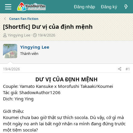
Đăng nhập
Đăng ký
Conan Fan Fiction
[Shortfic] Dư vị của định mệnh
T
N
Yingying Lee
19/4/2026
á
g
c
à
Yingying Lee
g
y
Thành viên
i
đ
ả
ă
n
19/4/2026
#1
g
DƯ VỊ CỦA ĐỊNH MỆNH
Couple: Yamato Kansuke x Morofushi Takaaki/Koumei
Tác giả: ShadowAuthor1206
Dịch: Ying Ying
Giới thiệu:
Koumei chưa bao giờ thật sự thích socola. Dù vậy, cớ gì mà
một ngày nọ anh lại bất ngờ nhận ra mình đang đứng trước
một tiệm socola?