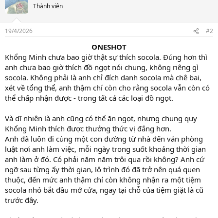
Thành viên
19/4/2026
#2
ONESHOT
Khổng Minh chưa bao giờ thật sự thích socola. Đúng hơn thì
anh chưa bao giờ thích đồ ngọt nói chung, không riêng gì
socola. Không phải là anh chỉ đích danh socola mà chê bai,
xét về tổng thể, anh thậm chí còn cho rằng socola vẫn còn có
thể chấp nhận được - trong tất cả các loại đồ ngọt.
Và dĩ nhiên là anh cũng có thể ăn ngọt, nhưng chung quy
Khổng Minh thích được thưởng thức vị đắng hơn.
Anh đã luôn đi cùng một con đường từ nhà đến văn phòng
luật nơi anh làm việc, mỗi ngày trong suốt khoảng thời gian
anh làm ở đó. Có phải năm năm trôi qua rồi không? Anh cứ
ngỡ sau từng ấy thời gian, lộ trình đó đã trở nên quá quen
thuộc, đến mức anh thậm chí còn không nhận ra một tiệm
socola nhỏ bắt đầu mở cửa, ngay tại chỗ của tiệm giặt là cũ
trước đây.