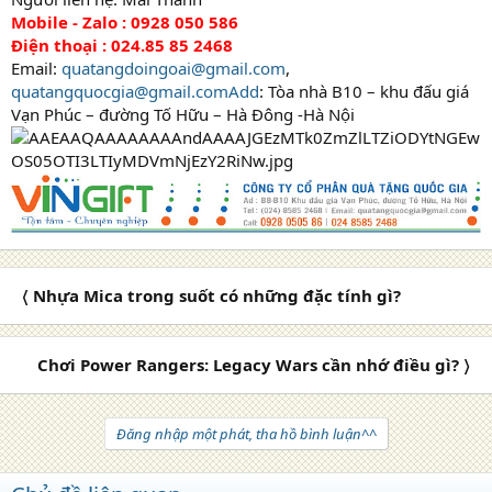
Mobile - Zalo : 0928 050 586
Điện thoại : 024.85 85 2468
Email:
quatangdoingoai@gmail.com
,
quatangquocgia@gmail.comAdd
: Tòa nhà B10 – khu đấu giá
Vạn Phúc – đường Tố Hữu – Hà Đông -Hà Nội
〈 Nhựa Mica trong suốt có những đặc tính gì?
Chơi Power Rangers: Legacy Wars cần nhớ điều gì? 〉
Đăng nhập một phát, tha hồ bình luận^^