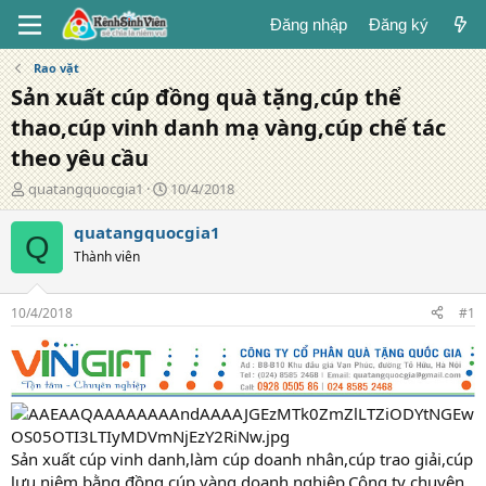
Đăng nhập
Đăng ký
Rao vặt
Sản xuất cúp đồng quà tặng,cúp thể
thao,cúp vinh danh mạ vàng,cúp chế tác
theo yêu cầu
T
N
quatangquocgia1
10/4/2018
á
g
c
à
quatangquocgia1
Q
g
y
Thành viên
i
đ
ả
ă
n
10/4/2018
#1
g
Sản xuất cúp vinh danh,làm cúp doanh nhân,cúp trao giải,cúp
lưu niệm bằng đồng,cúp vàng doanh nghiệp,Công ty chuyên