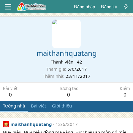
Đăng nhập
Đăng ký
maithanhquatang
Thành viên
·
42
Tham gia
5/6/2017
Thăm nhà
23/11/2017
Bài viết
Tương tác
Điểm
0
0
0
Tường nhà
Bài viết
Giới thiệu
maithanhquatang
12/6/2017
Huy hiệu, Huy hiệu đồng mạ vàng, Huy hiệu ăn mòn đổ màu ,