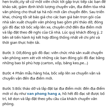
hẹn trước,cty sẽ cử một viên chức tới gặp trực tiếp các bạn để
khảo sát, giám định khối lượng chuyển vận, địa điểm tòa nhà
văn phòng cho thuê tại hà nội mới cần chuyển đến. Sau triển
khai, chúng tôi sẽ báo giá cho các bạn giá bán trọn gói của
nhà sản xuất chuyển văn phòng bao gồm phí tháo dỡ, đóng
gói đồ đạc tới bốc xếp lên xe, chuyên chở đến địa điểm mới
và lắp đặt theo đề nghị của Cả nhà. Lúc quý khách đồng ý, 2
bên sẽ tiến hành ký kết hợp đồng thống nhất về chi phí và
thời gian thực hiện tải.
Bước 3: Dỡ,đóng gói đồ đạc: viên chức nhà sản xuất chuyển
văn phòng xem xét với những các bạn đóng gói đồ đạc bằng
những bao bì phù hợp (carton, xốp, băng keo,pe…)
Bước 4 Phân mẫu hàng hóa, bốc xếp lên xe chuyển vận và
chuyển vận đến địa điểm mới.
Bước 5:Bốc tháo dỡ và lắp đặt tại địa điểm mới: đến địa điểm
mới ví dụ như
van phong hang a
, hồ hết đồ đạc sẽ được bố
trí, kê dọn và lắp đặt theo yêu cầu của khách chuyển văn
phòng.