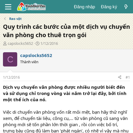
Đăng nhập
Đăng ký
Rao vặt
Quy trình các bước của một dịch vụ chuyển
văn phòng cho thuê trọn gói
T
N
capslocks5652
1/12/2016
á
g
c
à
capslocks5652
C
g
y
Thành viên
i
đ
ả
ă
n
1/12/2016
#1
g
Dịch vụ chuyển văn phòng được nhiều người biết đến
và sử dụng chỉ trong vòng vài năm trở lại đây, bởi tính
một thể ích của nó.
Việc di chuyển văn phòng vốn rất mỏi mệt, bạn hãy thử nghĩ
xem, để chuyển tài liệu, công cụ,… từ văn phòng cũ sang văn
phòng mới sẽ tốn phần lớn thời gian , rồi còn việc bố trí,
trưng bày cũng đủ làm bạn ‘phát ngán’, có nhẽ vì vậy mà nhu