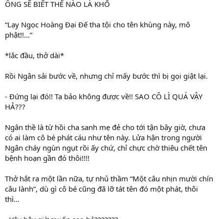
ÔNG SẼ BIẾT THẾ NÀO LÀ KHỔ
“Lạy Ngọc Hoàng Đại Đế tha tội cho tên khùng này, mô
phật!!…”
*lắc đầu, thở dài*
Rồi Ngân sải bước về, nhưng chỉ mấy bước thì bị gọi giật lại.
- Đứng lại đó!! Ta bảo không được về!! SAO CÔ LÌ QUÁ VẬY
HẢ???
Ngân thề là từ hồi cha sanh mẹ đẻ cho tới tận bây giờ, chưa
có ai làm cô bé phát cáu như tên này. Lửa hận trong người
Ngân cháy ngùn ngụt rồi ấy chứ, chỉ chực chờ thiêu chết tên
bệnh hoạn gần đó thôi!!!!
Thở hắt ra một lần nữa, tự nhủ thầm “Một câu nhịn mười chín
câu lành”, dù gì cô bé cũng đã lỡ tát tên đó một phát, thôi
thì…