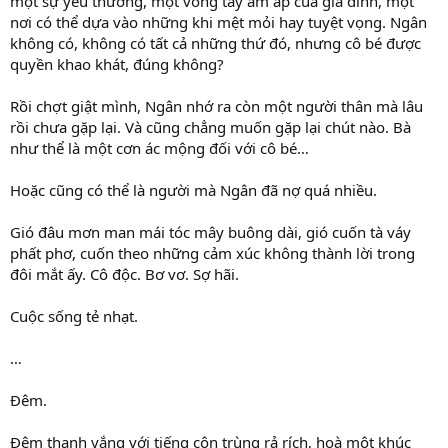
một sự yêu thương, một vòng tay ấm áp của gia đình, một
nơi có thể dựa vào những khi mệt mỏi hay tuyệt vọng. Ngân
không có, không có tất cả những thứ đó, nhưng cô bé được
quyền khao khát, đúng không?
Rồi chợt giật mình, Ngân nhớ ra còn một người thân mà lâu
rồi chưa gặp lại. Và cũng chẳng muốn gặp lại chút nào. Bà
như thể là một cơn ác mộng đối với cô bé…
Hoặc cũng có thể là người mà Ngân đã nợ quá nhiều.
Gió đâu mơn man mái tóc mây buông dài, gió cuốn tà váy
phất phơ, cuốn theo những cảm xúc không thành lời trong
đôi mắt ấy. Cô độc. Bơ vơ. Sợ hãi.
Cuộc sống tẻ nhạt.
…
Đêm.
Đêm thanh vắng với tiếng côn trùng rả rích, hoà một khúc