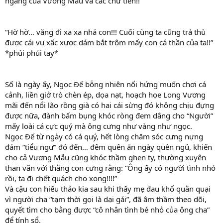
ngàng của Vương Mẫu và các chư tiên!!
“Hờ hờ… văng đi xa xa nhá con!!! Cuối cùng ta cũng trả thù
được cái vụ xấc xược dám bắt trộm mấy con cá thần của ta!!”
*phủi phủi tay*
Số là ngày ấy, Ngọc Đế bỗng nhiên nổi hứng muốn chơi cá
cảnh, liền giở trò chèn ép, dọa nạt, hoạch họe Long Vương
mãi đến nổi lão rồng già có hai cái sừng đó không chịu đựng
được nữa, đành bấm bụng khóc ròng đem dâng cho “Người”
mấy loài cá cực quý mà ông cưng như vàng như ngọc.
Ngọc Đế từ ngày có cá quý, hết lòng chăm sóc cưng nựng
đám “tiểu ngư” đó đến… đêm quên ăn ngày quên ngủ, khiến
cho cả Vương Mẫu cũng khóc thầm ghen tỵ, thường xuyên
than vãn với thằng con cưng rằng: “Ông ấy có người tình nhỏ
rồi, ta đi chết quách cho xong!!!!”
Và cậu con hiếu thảo kia sau khi thấy mẹ đau khổ quằn quại
vì người cha “tạm thời gọi là dại gái”, đã âm thầm theo dõi,
quyết tìm cho bằng được “cô nhân tình bé nhỏ của ông cha”
để tính sổ.