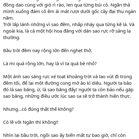
đồng dao cùng với gió rì rào, len qua từng búi cỏ. Ngân thả
mình xuống đám cỏ êm ái mát rượi dưới gốc cây đại thụ ngàn
năm.
Trời lấp lánh những vì sao đêm, nhấp nháy qua từng kẽ lá. Và
ngoài kia, là cả một hội hoa đăng với dàn sao rực rỡ sáng lạ
thường.
Bầu trời đêm nay rộng lớn đến nghẹt thở.
Là mi quá rộng lớn, hay là vì ta quá bé nhỏ?
Một ánh sao sáng rực xé toạt khoảng trời và lao vút đi trong
đêm tối, để lại một đường cong mờ ảo kì diệu. Người ta bảo
đó là sao băng, ừ, là sao băng đấy! người ta còn bảo nếu gặp
sao băng, những điều ước lúc sao sa sẽ trở thành hiện thực.
Nhưng…có đúng thật thế không?
Có lẽ với Ngân thì không!!
Nhìn lại bầu trời, ngôi sao ấy biến mất tự bao giờ, chỉ còn