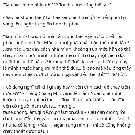
“Sao biết mình nhìn nhỉ??? Tối thui mà cũng biết à…”
- Sao lại không biết? tối hay sáng ăn thua gì?! – tiếng nói lại
vang lên, nghe tức giận hơn thì phải.
“Sao mình không nói mà hắn cũng biết vậy trời… chết rồi…
phải chuồn lẹ thôi!! Mới tát một phát chắc hắn thù mình lắm!
Xem nào… từ đây cách nhà mình khoảng 100 mét, hắn có thể
chạy nhanh hơn mình, nhưng nếu mình chạy một cách đột
ngột thì có thể hắn sẽ không thể đuổi kịp vì sức ì. Cũng may
là mình thuộc hạng ưu môn thể dục… ôi sao mà yêu ông thầy
dạy môn chạy vượt chướng ngại vật đến thế nhỉ??? Hờ hờ…”
- Cô đang nghĩ cái khỉ gì vậy hả??? còn tính cách để chạy trốn
nữa á??? – Tiếng Chang Min vang lên làm Ngân giật mình
khỏi mớ suy nghĩ hổ lốn – …Tuy cô mới vừa tát ta… lần đầu
tiên có người dám tát ta… nhưng…
ta.sẽ.không.làm.gì.để.cô.phải.trốn.cả!!! – Cậu gằn giọng rồi
chợt cười đểu, tay vẫn còn xoa xoa bên má của mình – Mà lỡ
như ta có làm gì thật… - Ngân rùng mình – thì cô cũng không
chạy thoát được đâu!!