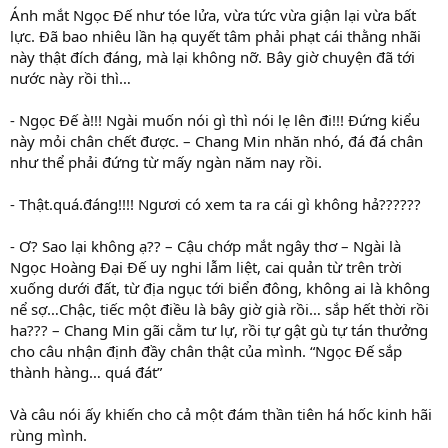
Ánh mắt Ngọc Đế như tóe lửa, vừa tức vừa giận lại vừa bất
lực. Đã bao nhiêu lần hạ quyết tâm phải phạt cái thằng nhãi
này thật đích đáng, mà lại không nỡ. Bây giờ chuyện đã tới
nước này rồi thì…
- Ngọc Đế à!!! Ngài muốn nói gì thì nói lẹ lên đi!!! Đứng kiểu
này mỏi chân chết được. – Chang Min nhăn nhó, đá đá chân
như thể phải đứng từ mấy ngàn năm nay rồi.
- Thật.quá.đáng!!!! Ngươi có xem ta ra cái gì không hả??????
- Ơ? Sao lại không ạ?? – Cậu chớp mắt ngây thơ – Ngài là
Ngọc Hoàng Đại Đế uy nghi lẫm liệt, cai quản từ trên trời
xuống dưới đất, từ địa ngục tới biển đông, không ai là không
nể sợ…Chậc, tiếc một điều là bây giờ già rồi… sắp hết thời rồi
ha??? – Chang Min gãi cằm tư lự, rồi tự gật gù tự tán thưởng
cho câu nhận định đầy chân thật của mình. “Ngọc Đế sắp
thành hàng… quá đát”
Và câu nói ấy khiến cho cả một đám thần tiên há hốc kinh hãi
rùng mình.