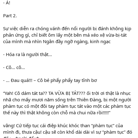
- Á!
Part 2.
Sự việc diễn ra chóng vánh đến nổi người bị đánh không kịp
phản ứng gì, chỉ biết ôm lấy một bên má xéo xệ vừa-bị-tát
của mình mà nhìn Ngân đầy ngỡ ngàng, kinh ngạc
- Hóa ra là người thật…
- Cô… cô…
- … Đau quá!!! – Cô bé phẩy phẩy tay tỉnh bơ
“Yah! Cô dám tát ta?? TA VỪA BỊ TÁT??? ối trời ơi thật là nhục
nhã cho mấy mươi năm sống trên Thiên Đàng, bị một người
phàm tục có một đôi tay phàm tục tát vào một các phàm tục
thế này thì thật không còn chỗ mà chui nữa rồi!!!!!”
vâng! Cứ tiếp tục cái điệp khúc khóc than “phàm tục” của
mình đi, thưa cậu! cậu sẽ còn khổ dài dài vì sự “phàm tục” đó