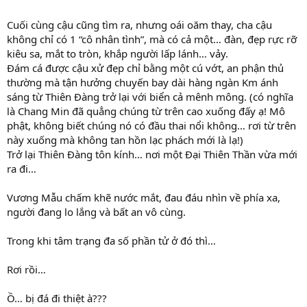
Cuối cùng cậu cũng tìm ra, nhưng oái oăm thay, cha cậu
không chỉ có 1 “cô nhân tình”, mà có cả một… đàn, đẹp rực rỡ
kiêu sa, mắt to tròn, khắp người lấp lánh… vảy.
Đám cá được cậu xử đẹp chỉ bằng một cú vớt, an phận thủ
thường mà tận hưởng chuyến bay dài hàng ngàn Km ánh
sáng từ Thiên Đàng trở lại với biển cả mênh mông. (có nghĩa
là Chang Min đã quẳng chúng từ trên cao xuống đấy ạ! Mô
phật, không biết chúng nó có đầu thai nổi không… rơi từ trên
này xuống mà không tan hồn lạc phách mới là lạ!)
Trở lại Thiên Đàng tôn kính… nơi một Đại Thiên Thần vừa mới
ra đi…
Vương Mẫu chấm khẽ nước mắt, đau đáu nhìn về phía xa,
người đang lo lắng và bất an vô cùng.
Trong khi tâm trạng đa số phần tử ở đó thì…
Rơi rồi…
Ồ… bị đá đi thiệt à???