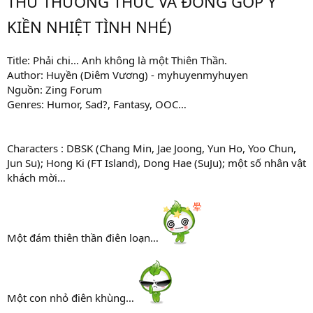
THỬ THƯỞNG THỨC VÀ ĐÓNG GÓP Ý
KIỀN NHIỆT TÌNH NHÉ)
Title: Phải chi... Anh không là một Thiên Thần.
Author: Huyền (Diêm Vương) - myhuyenmyhuyen
Nguồn: Zing Forum
Genres: Humor, Sad?, Fantasy, OOC…
Characters : DBSK (Chang Min, Jae Joong, Yun Ho, Yoo Chun,
Jun Su); Hong Ki (FT Island), Dong Hae (SuJu); một số nhân vật
khách mời…
Một đám thiên thần điên loạn…
Một con nhỏ điên khùng…