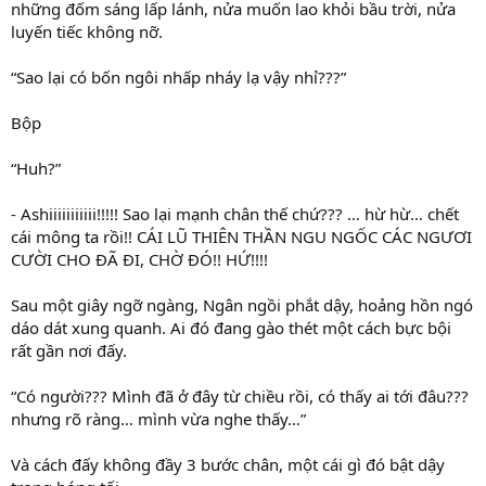
những đốm sáng lấp lánh, nửa muốn lao khỏi bầu trời, nửa
luyến tiếc không nỡ.
“Sao lại có bốn ngôi nhấp nháy lạ vậy nhỉ???”
Bộp
“Huh?”
- Ashiiiiiiiiiii!!!!! Sao lại mạnh chân thế chứ??? … hừ hừ… chết
cái mông ta rồi!! CÁI LŨ THIÊN THẦN NGU NGỐC CÁC NGƯƠI
CƯỜI CHO ĐÃ ĐI, CHỜ ĐÓ!! HỨ!!!!
Sau một giây ngỡ ngàng, Ngân ngồi phắt dậy, hoảng hồn ngó
dáo dát xung quanh. Ai đó đang gào thét một cách bực bội
rất gần nơi đấy.
“Có người??? Mình đã ở đây từ chiều rồi, có thấy ai tới đâu???
nhưng rõ ràng… mình vừa nghe thấy…”
Và cách đấy không đầy 3 bước chân, một cái gì đó bật dậy