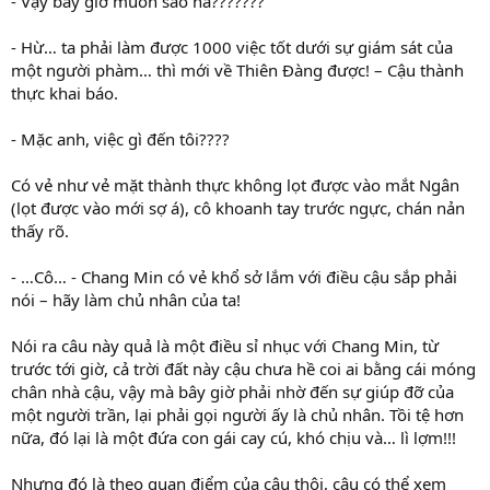
- Vậy bây giờ muốn sao hả???????
- Hừ… ta phải làm được 1000 việc tốt dưới sự giám sát của
một người phàm… thì mới về Thiên Đàng được! – Cậu thành
thực khai báo.
- Mặc anh, việc gì đến tôi????
Có vẻ như vẻ mặt thành thực không lọt được vào mắt Ngân
(lọt được vào mới sợ á), cô khoanh tay trước ngực, chán nản
thấy rõ.
- …Cô… - Chang Min có vẻ khổ sở lắm với điều cậu sắp phải
nói – hãy làm chủ nhân của ta!
Nói ra câu này quả là một điều sỉ nhục với Chang Min, từ
trước tới giờ, cả trời đất này cậu chưa hề coi ai bằng cái móng
chân nhà cậu, vậy mà bây giờ phải nhờ đến sự giúp đỡ của
một người trần, lại phải gọi người ấy là chủ nhân. Tồi tệ hơn
nữa, đó lại là một đứa con gái cay cú, khó chịu và… lì lợm!!!
Nhưng đó là theo quan điểm của cậu thôi, cậu có thể xem