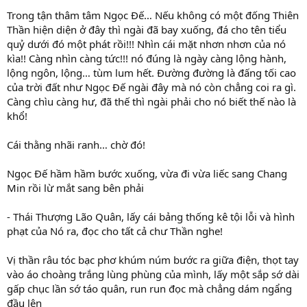
Trong tận thâm tâm Ngọc Đế… Nếu không có một đống Thiên
Thần hiện diện ở đây thì ngài đã bay xuống, đá cho tên tiểu
quỷ dưới đó một phát rồi!!! Nhìn cái mặt nhơn nhơn của nó
kìa!! Càng nhìn càng tức!!! nó đúng là ngày càng lộng hành,
lộng ngôn, lộng… tùm lum hết. Đường đường là đấng tối cao
của trời đất như Ngọc Đế ngài đây mà nó còn chẳng coi ra gì.
Càng chìu càng hư, đã thế thì ngài phải cho nó biết thế nào là
khổ!
Cái thằng nhãi ranh… chờ đó!
Ngọc Đế hầm hầm bước xuống, vừa đi vừa liếc sang Chang
Min rồi lừ mắt sang bên phải
- Thái Thượng Lão Quân, lấy cái bảng thống kê tội lỗi và hình
phạt của Nó ra, đọc cho tất cả chư Thần nghe!
Vị thần râu tóc bạc phơ khúm núm bước ra giữa điện, thọt tay
vào áo choàng trắng lùng phùng của mình, lấy một sắp sớ dài
gấp chục lần sớ táo quân, run run đọc mà chẳng dám ngẩng
đầu lên