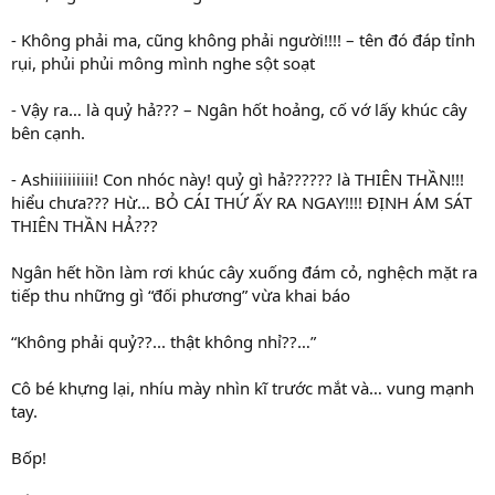
- Không phải ma, cũng không phải người!!!! – tên đó đáp tỉnh
rụi, phủi phủi mông mình nghe sột soạt
- Vậy ra… là quỷ hả??? – Ngân hốt hoảng, cố vớ lấy khúc cây
bên cạnh.
- Ashiiiiiiiiii! Con nhóc này! quỷ gì hả?????? là THIÊN THẦN!!!
hiểu chưa??? Hừ… BỎ CÁI THỨ ẤY RA NGAY!!!! ĐỊNH ÁM SÁT
THIÊN THẦN HẢ???
Ngân hết hồn làm rơi khúc cây xuống đám cỏ, nghệch mặt ra
tiếp thu những gì “đối phương” vừa khai báo
“Không phải quỷ??... thật không nhỉ??…”
Cô bé khựng lại, nhíu mày nhìn kĩ trước mắt và… vung mạnh
tay.
Bốp!