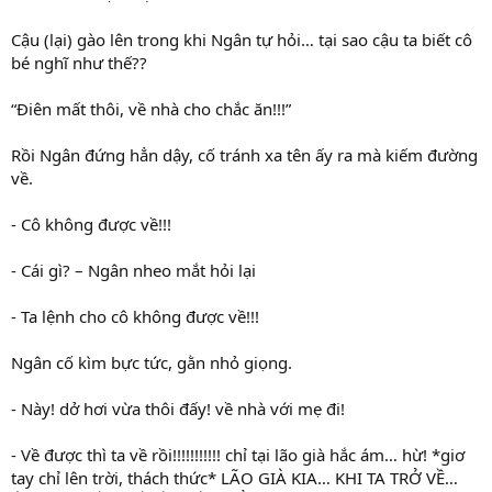
Cậu (lại) gào lên trong khi Ngân tự hỏi… tại sao cậu ta biết cô
bé nghĩ như thế??
“Điên mất thôi, về nhà cho chắc ăn!!!”
Rồi Ngân đứng hẳn dậy, cố tránh xa tên ấy ra mà kiếm đường
về.
- Cô không được về!!!
- Cái gì? – Ngân nheo mắt hỏi lại
- Ta lệnh cho cô không được về!!!
Ngân cố kìm bực tức, gằn nhỏ giọng.
- Này! dở hơi vừa thôi đấy! về nhà với mẹ đi!
- Về được thì ta về rồi!!!!!!!!!!! chỉ tại lão già hắc ám… hừ! *giơ
tay chỉ lên trời, thách thức* LÃO GIÀ KIA… KHI TA TRỞ VỀ…