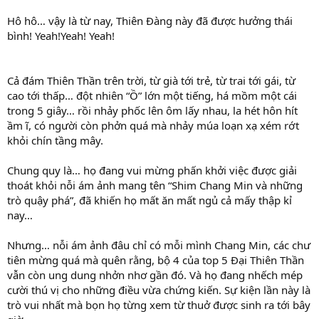
Hô hô… vậy là từ nay, Thiên Đàng này đã được hưởng thái
bình! Yeah!Yeah! Yeah!
Cả đám Thiên Thần trên trời, từ già tới trẻ, từ trai tới gái, từ
cao tới thấp… đột nhiên “Ồ” lớn một tiếng, há mồm một cái
trong 5 giây… rồi nhảy phốc lên ôm lấy nhau, la hét hôn hít
ầm ĩ, có người còn phởn quá mà nhảy múa loạn xạ xém rớt
khỏi chín tầng mây.
Chung quy là… họ đang vui mừng phấn khởi việc được giải
thoát khỏi nỗi ám ảnh mang tên “Shim Chang Min và những
trò quậy phá”, đã khiến họ mất ăn mất ngủ cả mấy thập kỉ
nay…
Nhưng… nỗi ám ảnh đâu chỉ có mỗi mình Chang Min, các chư
tiên mừng quá mà quên rằng, bộ 4 của top 5 Đại Thiên Thần
vẫn còn ung dung nhởn nhơ gần đó. Và họ đang nhếch mép
cười thú vị cho những điều vừa chứng kiến. Sự kiện lần này là
trò vui nhất mà bọn họ từng xem từ thuở được sinh ra tới bây