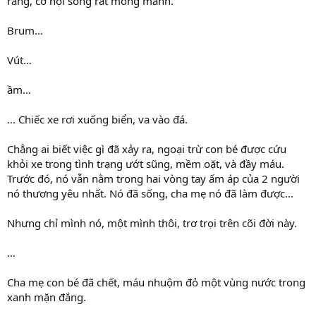
rằng, cơ hội sống rất mong manh.
Brum…
Vút…
ầm…
… Chiếc xe rơi xuống biển, va vào đá.
Chẳng ai biết việc gì đã xảy ra, ngoại trừ con bé được cứu
khỏi xe trong tình trạng ướt sũng, mềm oặt, và đầy máu.
Trước đó, nó vẫn nằm trong hai vòng tay ấm áp của 2 người
nó thương yêu nhất. Nó đã sống, cha mẹ nó đã làm được…
Nhưng chỉ mình nó, một mình thôi, trơ trọi trên cõi đời này.
…
Cha mẹ con bé đã chết, máu nhuộm đỏ một vùng nước trong
xanh mặn đắng.