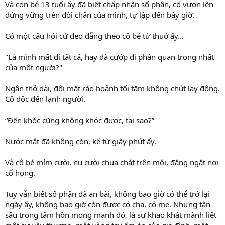
Và con bé 13 tuổi ấy đã biết chấp nhận số phận, cố vươn lên
đứng vững trên đôi chân của mình, tự lập đến bây giờ.
Có một câu hỏi cứ đeo đẵng theo cô bé từ thuở ấy...
"Là mình mất đi tất cả, hay đã cướp đi phần quan trọng nhất
của một người?"
Ngân thở dài, đôi mắt ráo hoảnh tối tăm không chút lay động.
Cô độc đến lạnh người.
“Đến khóc cũng không khóc được, tại sao?”
Nước mắt đã không còn, kể từ giây phút ấy.
Và cô bé mỉm cười, nụ cười chua chát trên môi, đắng ngắt nơi
cổ họng.
Tuy vẫn biết số phận đã an bài, không bao giờ có thể trở lại
ngày ấy, không bao giờ còn được có cha, có mẹ. Nhưng tận
sâu trong tâm hồn mong manh đó, là sự khao khát mãnh liệt