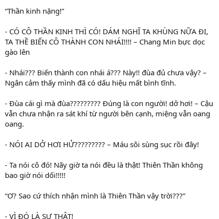
“Thần kinh nặng!”
- CÓ CÔ THẦN KINH THÌ CÓ! DÁM NGHĨ TA KHÙNG NỮA ĐI,
TA THỀ BIẾN CÔ THÀNH CON NHÁI!!!! – Chang Min bực dọc
gào lên
- Nhái??? Biến thành con nhái á??? Này!! đùa đủ chưa vậy? –
Ngân cảm thấy mình đã có dấu hiệu mất bình tĩnh.
- Đùa cái gì mà đùa????????? Đúng là con người! dở hơi! – Cậu
vẫn chưa nhận ra sát khí từ người bên cạnh, miệng vẫn oang
oang.
- NÓI AI DỞ HƠI HỬ????????? – Máu sôi sùng sục rồi đây!
- Ta nói cô đó! Nãy giờ ta nói đều là thật! Thiên Thần không
bao giờ nói dối!!!!!
“Ơ? Sao cứ thích nhận mình là Thiên Thần vậy trời???”
- VÌ ĐÓ LÀ SỰ THẬT!