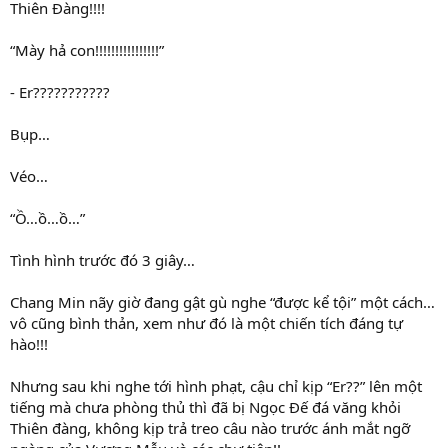
Thiên Đàng!!!!
“Mày hả con!!!!!!!!!!!!!!!!”
- Er???????????
Bụp…
Véo…
“Ồ…ồ…ồ…”
Tình hình trước đó 3 giây…
Chang Min nãy giờ đang gật gù nghe “được kể tội” một cách…
vô cũng bình thản, xem như đó là một chiến tích đáng tự
hào!!!
Nhưng sau khi nghe tới hình phạt, cậu chỉ kịp “Er??” lên một
tiếng mà chưa phòng thủ thì đã bị Ngọc Đế đá văng khỏi
Thiên đàng, không kịp trả treo câu nào trước ánh mắt ngỡ