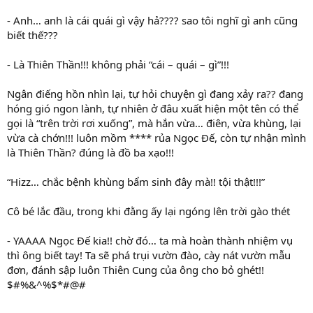
- Anh… anh là cái quái gì vậy hả???? sao tôi nghĩ gì anh cũng
biết thế???
- Là Thiên Thần!!! không phải “cái – quái – gì”!!!
Ngân điếng hồn nhìn lại, tự hỏi chuyện gì đang xảy ra?? đang
hóng gió ngon lành, tự nhiên ở đâu xuất hiện một tên có thể
gọi là “trên trời rơi xuống”, mà hắn vừa… điên, vừa khùng, lại
vừa cà chớn!!! luôn mồm **** rủa Ngọc Đế, còn tự nhận mình
là Thiên Thần? đúng là đồ ba xạo!!!
“Hizz… chắc bệnh khùng bẩm sinh đây mà!! tội thật!!!”
Cô bé lắc đầu, trong khi đằng ấy lại ngóng lên trời gào thét
- YAAAA Ngọc Đế kia!! chờ đó… ta mà hoàn thành nhiệm vụ
thì ông biết tay! Ta sẽ phá trụi vườn đào, cày nát vườn mẫu
đơn, đánh sập luôn Thiên Cung của ông cho bỏ ghét!!
$#%&^%$*#@#