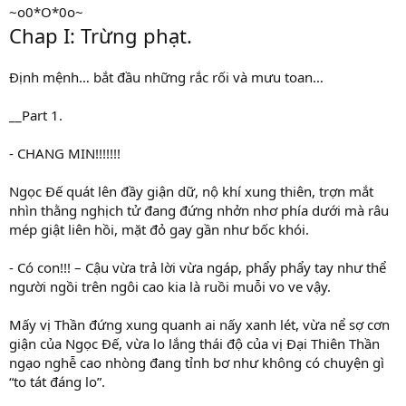
~o0*O*0o~
Chap I: Trừng phạt.
Định mệnh… bắt đầu những rắc rối và mưu toan…
__Part 1.
- CHANG MIN!!!!!!!
Ngọc Đế quát lên đầy giận dữ, nộ khí xung thiên, trợn mắt
nhìn thằng nghịch tử đang đứng nhởn nhơ phía dưới mà râu
mép giật liên hồi, mặt đỏ gay gần như bốc khói.
- Có con!!! – Cậu vừa trả lời vừa ngáp, phẩy phẩy tay như thể
người ngồi trên ngôi cao kia là ruồi muỗi vo ve vậy.
Mấy vị Thần đứng xung quanh ai nấy xanh lét, vừa nể sợ cơn
giận của Ngọc Đế, vừa lo lắng thái độ của vị Đại Thiên Thần
ngạo nghễ cao nhòng đang tỉnh bơ như không có chuyện gì
“to tát đáng lo”.