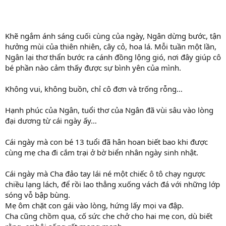
Khẽ ngắm ánh sáng cuối cùng của ngày, Ngân dừng bước, tận
hưởng mùi của thiên nhiên, cây cỏ, hoa lá. Mỗi tuần một lần,
Ngân lại thơ thẩn bước ra cánh đồng lộng gió, nơi đây giúp cô
bé phần nào cảm thấy được sự bình yên của mình.
Không vui, không buồn, chỉ cô đơn và trống rỗng…
Hạnh phúc của Ngân, tuổi thơ của Ngân đã vùi sâu vào lòng
đại dương từ cái ngày ấy…
Cái ngày mà con bé 13 tuổi đã hân hoan biết bao khi được
cùng mẹ cha đi cắm trại ở bờ biển nhân ngày sinh nhật.
Cái ngày mà Cha đảo tay lái né một chiếc ô tô chạy ngược
chiều lạng lách, để rồi lao thẳng xuống vách đá với những lớp
sóng vỗ bập bùng.
Mẹ ôm chặt con gái vào lòng, hứng lấy mọi va đập.
Cha cũng chồm qua, cố sức che chở cho hai mẹ con, dù biết