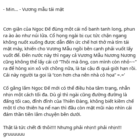
- Min… - Vương mẫu tái mặt
Cơn giận của Ngọc Đế đùng một cái nổ banh tanh long, phun
ra ào ào như núi lửa. Cổ họng ngài bị cục tức chận ngang
không nuốt xuống được dẫn đến ức chế hơi thở mà tím tái
mặt mày, khiến cho Vương Mẫu ngồi bên cạnh phải vuốt lấy
vuốt để. Đến nước này thì ngay cả Vương Mẫu Nương Nương
cũng không thể lấy cái cớ “Thôi mà ông, con mình còn nhỏ~~”
ra để hòng xin xỏ với chồng nữa, là tại cậu đi quá giới hạn rồi.
Cái này người ta gọi là “con hơn cha nên nhà có họa” =.=’
Cố gắng lắm Ngọc Đế mới có thể điều hòa tâm trạng, nhẫn
nhịn một cách tối đa. Dù gì thì ngài cũng đường đường là
đấng tối cao, đỉnh đỉnh của Thiên Đàng, không biết kiềm chế
một tí cho thiên hạ nể nan thì đâu còn mặt mũi nào nhìn cái
đám thần tiên lắm chuyện bên dưới.
Thật là tức chết đi thôi!!!! Nhưng phải nhịn!! phải nhịn!!!
gruuuuuu