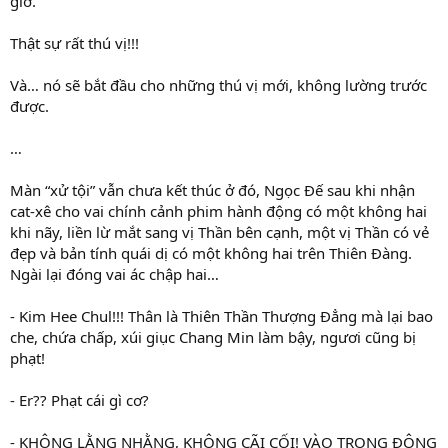
giờ.
Thật sự rất thú vị!!!
Và… nó sẽ bắt đầu cho những thú vị mới, không lường trước
được.
…
Màn “xử tội” vẫn chưa kết thúc ở đó, Ngọc Đế sau khi nhận
cat-xê cho vai chính cảnh phim hành động có một không hai
khi nãy, liền lừ mắt sang vị Thần bên cạnh, một vị Thần có vẻ
đẹp và bản tính quái dị có một không hai trên Thiên Đàng.
Ngài lại đóng vai ác chập hai…
- Kim Hee Chul!!! Thân là Thiên Thần Thượng Đẳng mà lại bao
che, chứa chấp, xúi giục Chang Min làm bậy, ngươi cũng bị
phạt!
- Er?? Phạt cái gì cơ?
- KHÔNG LẰNG NHẰNG, KHÔNG CÃI CỐI! VÀO TRONG ĐỘNG