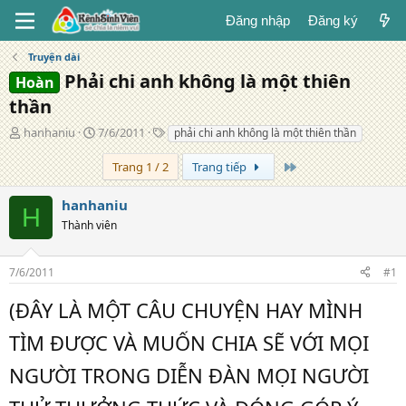
Đăng nhập
Đăng ký
Truyện dài
Phải chi anh không là một thiên
Hoàn
thần
T
N
T
hanhaniu
7/6/2011
phải chi anh không là một thiên thần
á
g
ừ
c
à
k
Trang cuối
Trang 1 / 2
Trang tiếp
g
y
h
i
đ
ó
hanhaniu
H
ả
ă
a
Thành viên
n
g
7/6/2011
#1
(ĐÂY LÀ MỘT CÂU CHUYỆN HAY MÌNH
TÌM ĐƯỢC VÀ MUỐN CHIA SẼ VỚI MỌI
NGƯỜI TRONG DIỄN ĐÀN MỌI NGƯỜI