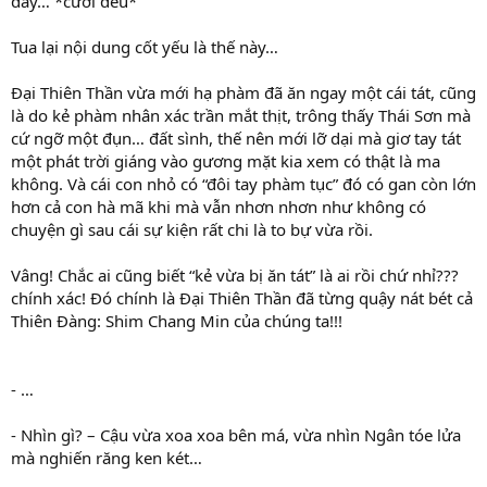
đấy… *cười đểu*
Tua lại nội dung cốt yếu là thế này…
Đại Thiên Thần vừa mới hạ phàm đã ăn ngay một cái tát, cũng
là do kẻ phàm nhân xác trần mắt thịt, trông thấy Thái Sơn mà
cứ ngỡ một đụn… đất sình, thế nên mới lỡ dại mà giơ tay tát
một phát trời giáng vào gương mặt kia xem có thật là ma
không. Và cái con nhỏ có “đôi tay phàm tục” đó có gan còn lớn
hơn cả con hà mã khi mà vẫn nhơn nhơn như không có
chuyện gì sau cái sự kiện rất chi là to bự vừa rồi.
Vâng! Chắc ai cũng biết “kẻ vừa bị ăn tát” là ai rồi chứ nhỉ???
chính xác! Đó chính là Đại Thiên Thần đã từng quậy nát bét cả
Thiên Đàng: Shim Chang Min của chúng ta!!!
- …
- Nhìn gì? – Cậu vừa xoa xoa bên má, vừa nhìn Ngân tóe lửa
mà nghiến răng ken két…