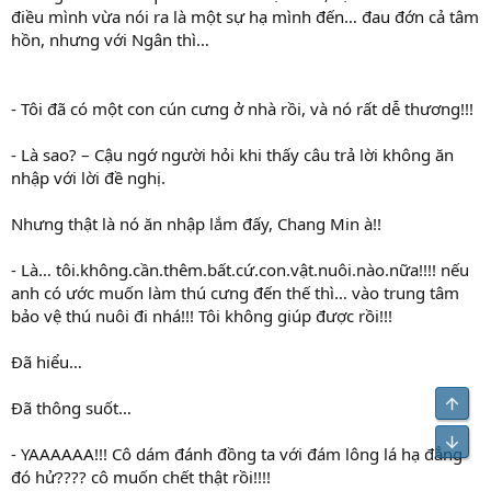
điều mình vừa nói ra là một sự hạ mình đến… đau đớn cả tâm
hồn, nhưng với Ngân thì…
- Tôi đã có một con cún cưng ở nhà rồi, và nó rất dễ thương!!!
- Là sao? – Cậu ngớ người hỏi khi thấy câu trả lời không ăn
nhập với lời đề nghị.
Nhưng thật là nó ăn nhập lắm đấy, Chang Min à!!
- Là… tôi.không.cần.thêm.bất.cứ.con.vật.nuôi.nào.nữa!!!! nếu
anh có ước muốn làm thú cưng đến thế thì… vào trung tâm
bảo vệ thú nuôi đi nhá!!! Tôi không giúp được rồi!!!
Đã hiểu…
Top
Đã thông suốt…
Bot
- YAAAAAA!!! Cô dám đánh đồng ta với đám lông lá hạ đẳng
đó hử???? cô muốn chết thật rồi!!!!