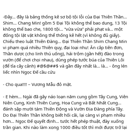
-Đây… đây là bảng thống kê sơ bộ tội lỗi của Đại Thiên Thần…
Shim… Chang Min! gồm 5 Đại Tội không thể bao dung, 13 Tội
không thể bao che, 1800 tội… “vừa vừa” phải phạt và… một
đống tội lặt vặt không thể thống kê hết (vì không đủ giấy).
Chiếu theo luật Thiên Đàng… Đại Thiên Thần Shim Chang Min
vi phạm quá nhiều Thiên quy, đại loại như: Ăn cắp tiên đơn,
Thần dược (cho linh thú uống), hái trộm (gần hết) đào trong
vườn (để chơi chọi nhau), dùng phép tước búa của Thiên Lôi
(để tỉa cây cảnh) #@$@##$ và gần đây nhất là… là… - ông lén
liếc nhìn Ngọc Đế cầu cứu
- Cho qua!!!! – Vương Mẫu đỏ mặt.
- E hèm… Ngài đã gây náo loạn năm cung gồm Tây Cung, Viên
Niên Cung, Kinh Thiên Cung, Hoa Cung và Bất Nhất Cung…
đánh sập mười tám Thiên Động và Vườn Địa Đàng phía Tây.
Do Đại Thiên Thần không biết hối cãi, lại càng vi phạm nhiều
hơn… Ngọc Đế quyết định… tước hết phép thuật, đày xuống
trần gian. Khi nào làm xong 1000 điều tốt thì mới được trở lại