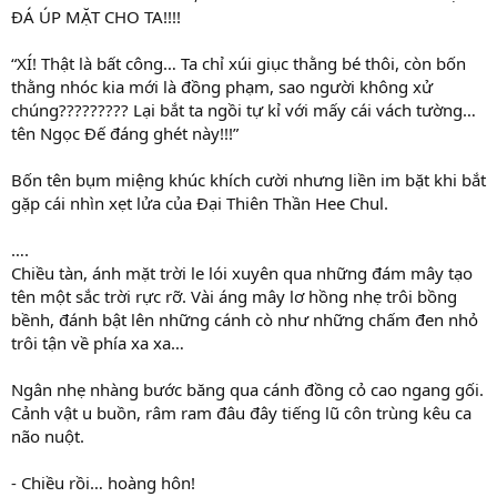
ĐÁ ÚP MẶT CHO TA!!!!
“XÍ! Thật là bất công… Ta chỉ xúi giục thằng bé thôi, còn bốn
thằng nhóc kia mới là đồng phạm, sao người không xử
chúng????????? Lại bắt ta ngồi tự kỉ với mấy cái vách tường…
tên Ngọc Đế đáng ghét này!!!”
Bốn tên bụm miệng khúc khích cười nhưng liền im bặt khi bắt
gặp cái nhìn xẹt lửa của Đại Thiên Thần Hee Chul.
….
Chiều tàn, ánh mặt trời le lói xuyên qua những đám mây tạo
tên một sắc trời rực rỡ. Vài áng mây lơ hồng nhẹ trôi bồng
bềnh, đánh bật lên những cánh cò như những chấm đen nhỏ
trôi tận về phía xa xa…
Ngân nhẹ nhàng bước băng qua cánh đồng cỏ cao ngang gối.
Cảnh vật u buồn, râm ram đâu đây tiếng lũ côn trùng kêu ca
não nuột.
- Chiều rồi… hoàng hôn!