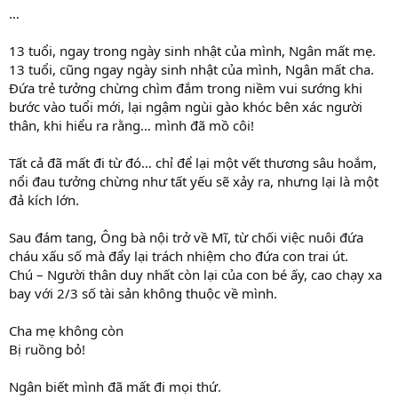
…
13 tuổi, ngay trong ngày sinh nhật của mình, Ngân mất mẹ.
13 tuổi, cũng ngay ngày sinh nhật của mình, Ngân mất cha.
Đứa trẻ tưởng chừng chìm đắm trong niềm vui sướng khi
bước vào tuổi mới, lại ngậm ngùi gào khóc bên xác người
thân, khi hiểu ra rằng… mình đã mồ côi!
Tất cả đã mất đi từ đó… chỉ để lại một vết thương sâu hoắm,
nổi đau tưởng chừng như tất yếu sẽ xảy ra, nhưng lại là một
đả kích lớn.
Sau đám tang, Ông bà nội trở về Mĩ, từ chối việc nuôi đứa
cháu xấu số mà đẩy lại trách nhiệm cho đứa con trai út.
Chú – Người thân duy nhất còn lại của con bé ấy, cao chạy xa
bay với 2/3 số tài sản không thuộc về mình.
Cha mẹ không còn
Bị ruồng bỏ!
Ngân biết mình đã mất đi mọi thứ.