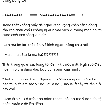
trong bóng tối….
- AAAAAAA!!!!!!!!!!!!!!!!!!! MAAAAAAAAAAAA!!!!!!!!!!!!!
Tiếng thét không mấy dễ nghe vang vọng khắp cánh đồng,
cào cào châu chấu không bị đưa vào viện vì thủng màn nhĩ thì
cũng chết lâm sàng vì điếc!
“Con ma ồn ào” thốt lên, vẻ kinh ngạc không chịu nổi
- Ma… ma ư? ai là ma hả??????????
Thận trọng quan sát bóng tối đen kịt trước mặt, Ngân cố điều
hòa nhịp tim đang đập bụp bùm bum của mình.
“Hình như là con trai… Nguy rồi!!! ở đây vắng vẻ… lỡ có bề
nào thì biết làm sao??? ngu ơi là ngu, sao lại ở đây tới tận giờ
này chứ….”
- Anh là ai? – Cố trấn tĩnh mình thoát khỏi những ý nghĩ tồi tệ
nhất, Ngân e dè lên tiếng.