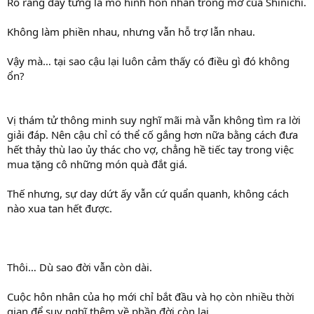
Rõ ràng đây từng là mô hình hôn nhân trong mơ của Shinichi.
Không làm phiền nhau, nhưng vẫn hỗ trợ lẫn nhau.
Vậy mà… tại sao cậu lại luôn cảm thấy có điều gì đó không
ổn?
Vị thám tử thông minh suy nghĩ mãi mà vẫn không tìm ra lời
giải đáp. Nên cậu chỉ có thể cố gắng hơn nữa bằng cách đưa
hết thảy thù lao ủy thác cho vợ, chẳng hề tiếc tay trong việc
mua tặng cô những món quà đắt giá.
Thế nhưng, sự day dứt ấy vẫn cứ quẩn quanh, không cách
nào xua tan hết được.
Thôi… Dù sao đời vẫn còn dài.
Cuộc hôn nhân của họ mới chỉ bắt đầu và họ còn nhiều thời
gian để suy nghĩ thêm về phần đời còn lại.