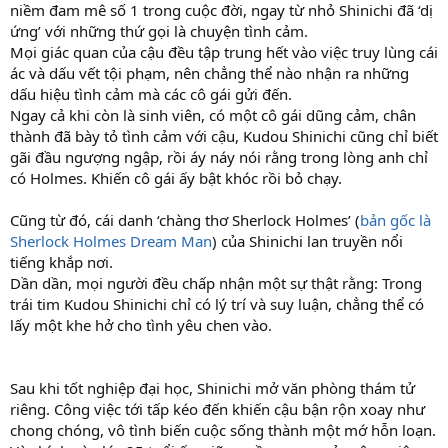
niềm đam mê số 1 trong cuộc đời, ngay từ nhỏ Shinichi đã ‘dị
ứng’ với những thứ gọi là chuyện tình cảm.
Mọi giác quan của cậu đều tập trung hết vào việc truy lùng cái
ác và dấu vết tội phạm, nên chẳng thể nào nhận ra những
dấu hiệu tình cảm mà các cô gái gửi đến.
Ngay cả khi còn là sinh viên, có một cô gái dũng cảm, chân
thành đã bày tỏ tình cảm với cậu, Kudou Shinichi cũng chỉ biết
gãi đầu ngượng ngập, rồi áy náy nói rằng trong lòng anh chỉ
có Holmes. Khiến cô gái ấy bật khóc rồi bỏ chạy.
Cũng từ đó, cái danh ‘chàng thơ Sherlock Holmes’ (
bản gốc là
Sherlock Holmes Dream Man
) của Shinichi lan truyền nổi
tiếng khắp nơi.
Dần dần, mọi người đều chấp nhận một sự thật rằng: Trong
trái tim Kudou Shinichi chỉ có lý trí và suy luận, chẳng thể có
lấy một khe hở cho tình yêu chen vào.
Sau khi tốt nghiệp đại học, Shinichi mở văn phòng thám tử
riêng. Công việc tới tấp kéo đến khiến cậu bận rộn xoay như
chong chóng, vô tình biến cuộc sống thành một mớ hỗn loạn.