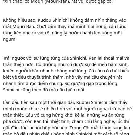
“Xin chào, cô Mouri (Mouri-san), rất vui được gặp cô.”
Không hiểu sao, Kudou Shinichi không dám nhìn thẳng vào
mắt Mouri Ran. Chợt cảm thấy má mình hơi nóng, cậu lúng
túng kéo nhẹ cà vạt rồi nâng ly nước chanh lên uống một
ngụm.
Trái ngược với sự lúng túng của Shinichi, Ran lại thoải mái và
thân thiện hơn. Cô dường như có được sự dễ mến bẩm sinh,
khiến người khác nhanh chóng mở lòng. Cô còn có chút hiểu
biết về tiểu thuyết trinh thám, nhờ vậy mà câu chuyện rất
nhanh tìm được điểm chung. Sự gượng gạo trong lòng
Shinichi cũng theo đó mà dần biến mất.
Lần đầu tiên sau một thời gian dài, Kudou Shinichi cảm thấy
mình muốn chia sẻ nhiều hơn với một người ngoại trừ bạn bè
thân thiết. Cậu vô cùng hứng khởi kể lại những vụ án từng
phá được, còn Ran thì nhiệt tình, chăm chú lắng nghe, lúc thì
gật đầu, lúc lại hồi hộp hỏi tiếp. Trong đôi mắt trong sáng kia
toàn bộ đều phản chiếu bóng hình Shinichi một cách rõ ràng.