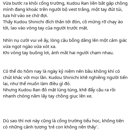
Vừa bước ra khỏi cổng trường, Kudou Ran liền bắt gặp chồng
mình đang khoác trên người bộ vest trắng, một tay đút túi,
tựa hờ vào xe chờ đợi.
Thấy Kudou Shinichi đích thân tới đón, cô mừng rỡ chạy ào
tới, lao vào vòng tay của người trước mặt.
Nhìn nụ cười vui vẻ ấy, lòng cậu bỗng dâng lên một cảm giác
vừa ngọt ngào vừa xót xa.
Khi vòng tay buông lơi, ánh mắt hai người chạm nhau.
Có thể do hôm nay là ngày kỷ niệm nên bầu không khí có
chút khác với mọi lần. Kudou Shinichi khẽ nghiêng người tiến
lại, như thể muốn làm điều gì đó.
Nhưng Kudou Ran đỏ mặt lúng túng, khẽ đẩy cậu ra rồi
nhanh chóng nắm lấy tay chồng giục lên xe.
Dù sao thì nơi này cũng là cổng trường tiểu học, không tiện
có những cảnh tượng ‘trẻ con không nên thấy’.