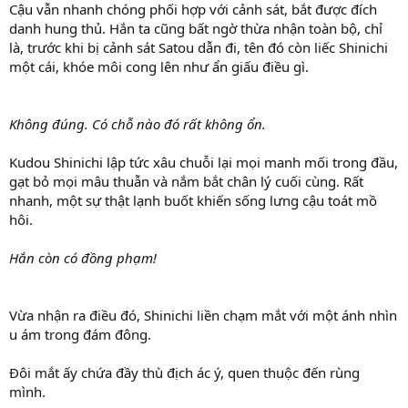
Cậu vẫn nhanh chóng phối hợp với cảnh sát, bắt được đích
danh hung thủ. Hắn ta cũng bất ngờ thừa nhận toàn bộ, chỉ
là, trước khi bị cảnh sát Satou dẫn đi, tên đó còn liếc Shinichi
một cái, khóe môi cong lên như ẩn giấu điều gì.
Không đúng. Có chỗ nào đó rất không ổn.
Kudou Shinichi lập tức xâu chuỗi lại mọi manh mối trong đầu,
gạt bỏ mọi mâu thuẫn và nắm bắt chân lý cuối cùng. Rất
nhanh, một sự thật lạnh buốt khiến sống lưng cậu toát mồ
hôi.
Hắn còn có đồng phạm!
Vừa nhận ra điều đó, Shinichi liền chạm mắt với một ánh nhìn
u ám trong đám đông.
Đôi mắt ấy chứa đầy thù địch ác ý, quen thuộc đến rùng
mình.