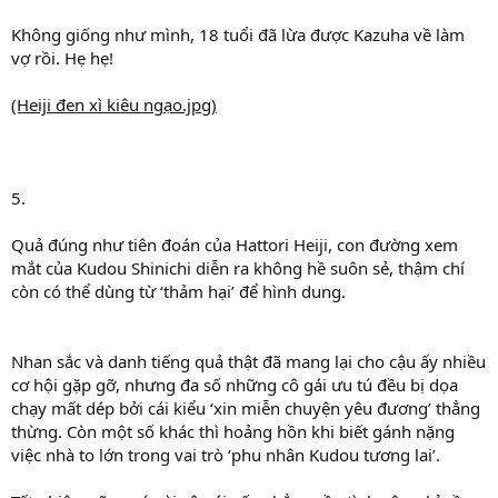
Không giống như mình, 18 tuổi đã lừa được Kazuha về làm
vợ rồi. Hẹ hẹ!
(Heiji đen xì kiêu ngạo.jpg)
5.
Quả đúng như tiên đoán của Hattori Heiji, con đường xem
mắt của Kudou Shinichi diễn ra không hề suôn sẻ, thậm chí
còn có thể dùng từ ‘thảm hại’ để hình dung.
Nhan sắc và danh tiếng quả thật đã mang lại cho cậu ấy nhiều
cơ hội gặp gỡ, nhưng đa số những cô gái ưu tú đều bị dọa
chạy mất dép bởi cái kiểu ‘xin miễn chuyện yêu đương’ thẳng
thừng. Còn một số khác thì hoảng hồn khi biết gánh nặng
việc nhà to lớn trong vai trò ‘phu nhân Kudou tương lai’.