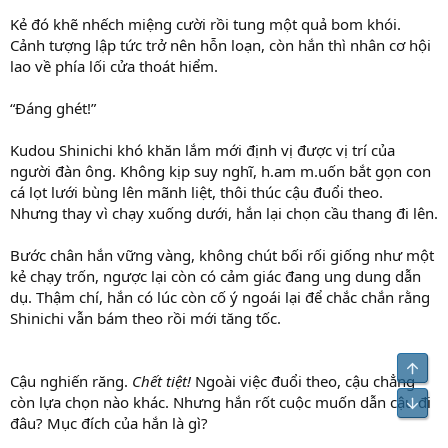
Kẻ đó khẽ nhếch miệng cười rồi tung một quả bom khói.
Cảnh tượng lập tức trở nên hỗn loạn, còn hắn thì nhân cơ hội
lao về phía lối cửa thoát hiểm.
“Đáng ghét!”
Kudou Shinichi khó khăn lắm mới định vị được vị trí của
người đàn ông. Không kịp suy nghĩ, h.am m.uốn bắt gọn con
cá lọt lưới bùng lên mãnh liệt, thôi thúc cậu đuổi theo.
Nhưng thay vì chạy xuống dưới, hắn lại chọn cầu thang đi lên.
Bước chân hắn vững vàng, không chút bối rối giống như một
kẻ chạy trốn, ngược lại còn có cảm giác đang ung dung dẫn
dụ. Thậm chí, hắn có lúc còn cố ý ngoái lại để chắc chắn rằng
Shinichi vẫn bám theo rồi mới tăng tốc.
Top
Cậu nghiến răng.
Chết tiệt!
Ngoài việc đuổi theo, cậu chẳng
còn lựa chọn nào khác. Nhưng hắn rốt cuộc muốn dẫn cậu đi
Bot
đâu? Mục đích của hắn là gì?