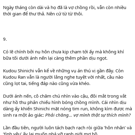
Ngày tháng còn dài và họ đã là vợ chồng rồi, vẫn còn nhiều
thời gian để thư thả. Nên cứ từ từ thôi.
9.
Có lẽ chính bởi nụ hôn chưa kịp chạm tới ấy mà không khí
bữa tối dưới ánh nến lại càng thêm phần dịu ngọt.
Kudou Shinichi vẫn kể về những vụ án thú vị gần đây. Còn
Kudou Ran vẫn là người lắng nghe tuyệt vời nhất, câu nào
cũng lọt tai, tiếng đáp nào cũng vừa khéo.
Dưới ánh nến, cô chăm chú nhìn vào cậu, đôi mắt trong vắt
như hồ thu phản chiếu hình bóng chồng mình. Cái nhìn dịu
dàng ấy khiến Shinichi mặt nóng tim run, không kìm được mà
sinh ra một ảo giác:
Phải chăng… vợ mình thật sự thích mình?
Lần đầu tiên, người luôn tách bạch rạch ròi giữa ‘hôn nhân’ và
‘tình yêu’ ấy lại muốn phá vỡ ranh giới mơ hồ.