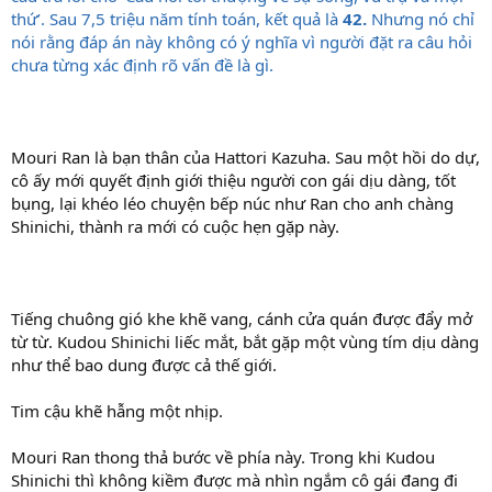
thứ’. Sau 7,5 triệu năm tính toán, kết quả là
42.
Nhưng nó chỉ
nói rằng đáp án này không có ý nghĩa vì người đặt ra câu hỏi
chưa từng xác định rõ vấn đề là gì.
Mouri Ran là bạn thân của Hattori Kazuha. Sau một hồi do dự,
cô ấy mới quyết định giới thiệu người con gái dịu dàng, tốt
bụng, lại khéo léo chuyện bếp núc như Ran cho anh chàng
Shinichi, thành ra mới có cuộc hẹn gặp này.
Tiếng chuông gió khe khẽ vang, cánh cửa quán được đẩy mở
từ từ. Kudou Shinichi liếc mắt, bắt gặp một vùng tím dịu dàng
như thể bao dung được cả thế giới.
Tim cậu khẽ hẫng một nhịp.
Mouri Ran thong thả bước về phía này. Trong khi Kudou
Shinichi thì không kiềm được mà nhìn ngắm cô gái đang đi