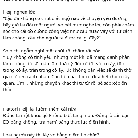
Heiji nghẹn lời:
“Cậu đã không có chút giác ngộ nào về chuyện yêu đương,
bây giờ lại đòi một người vợ hết mực nghe lời, còn phải chăm
sóc cho cái đồ cuồng công việc như cậu nữa? Vậy với tư cách
làm chồng, cậu cho người ta được cái gì đây?”
Shinichi ngẫm nghĩ một chút rồi chậm rãi nói:
“Tuy không có tình yêu, nhưng một khi đã mang danh phận
làm chồng, tớ sẽ toàn tâm toàn ý đối xử tốt với cô ấy, tôn
trọng cô ấy, trân trọng cô ấy, lúc không bận việc sẽ dành thời
gian ở bên cạnh nhau. Còn tiền bạc thì cứ đưa hết cho cô ấy
quản. Ừm… những chuyện khác thì từ từ rồi sẽ sắp xếp ổn
thôi.”
Hattori Heiji lại lườm thêm cái nữa.
Đúng là một khúc gỗ không biết lãng mạn. Đúng là cái loại
EQ bằng không, ‘tra nam’ bằng thực lực điển hình.
Loại người này thì lấy vợ bằng niềm tin chắc?