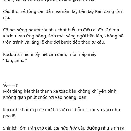
Cậu thu hết lòng can đảm và nắm lấy bàn tay Ran đang cầm
nĩa.
Cô hơi sững người rồi như chợt hiểu ra điều gì đó. Gò má
Kudou Ran ửng hồng, ánh mắt sáng ngời hẳn lên, không hề
trốn tránh và lặng lẽ chờ đợi bước tiếp theo từ cậu.
Kudou Shinichi lấy hết can đảm, môi mấp máy:
“Ran, anh…”
“Á——!”
Một tiếng hét thất thanh xé toạc bầu không khí yên bình.
Không gian phút chốc rơi vào hoảng loạn.
Khoảnh khắc đẹp đẽ mơ hồ vừa rồi bỗng chốc vỡ vụn như
pha lê.
Shinichi ôm trán thở dài.
Lại nữa hả?
Cậu dường như sinh ra