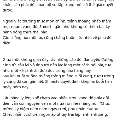
khăn, cần phải dốc toàn bộ sự tập trung mới có thể giải quyết
được.
Ngoài việc thưởng thức món chính, thỉnh thoảng nhấp thêm
một ngụm vang đỏ, Shinichi gần như không có thêm bất kỳ
hành động thừa thãi nào.
Cậu chẳng nói một lời, cũng chẳng buồn liếc nhìn về phía đối
diện.
Giữa một không gian đầy rẫy những cặp đôi đang yêu đương
t.ình tứ, cậu lại vô tình trở nên lạc lõng một cách nổi bật, tựa
như một kẻ sành ăn đơn độc trong nhà hàng này.
Sau khi nuốt xuống miếng tráng miệng cuối cùng, rượu trong
ly cũng đã cạn gần hết. Shinichi quyết định khép lại buổi hẹn
ngày hôm nay.
Cậu nâng ly lên, khẽ chạm vào phần rượu vang đỏ phía đối
diện vẫn còn nguyên vẹn một nửa rồi nhẹ nhàng nói: “Chúc
mừng kỷ niệm năm năm ngày cưới, phu nhân Kudou”
Chiếc nhẫn cưới trên ngón áp út tay trái lấp lánh ánh sáng.