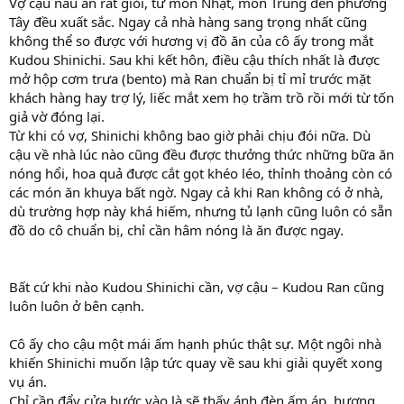
Vợ cậu nấu ăn rất giỏi, từ món Nhật, món Trung đến phương
Tây đều xuất sắc. Ngay cả nhà hàng sang trọng nhất cũng
không thể so được với hương vị đồ ăn của cô ấy trong mắt
Kudou Shinichi. Sau khi kết hôn, điều cậu thích nhất là được
mở hộp cơm trưa (bento) mà Ran chuẩn bị tỉ mỉ trước mặt
khách hàng hay trợ lý, liếc mắt xem họ trầm trồ rồi mới từ tốn
giả vờ đóng lại.
Từ khi có vợ, Shinichi không bao giờ phải chịu đói nữa. Dù
cậu về nhà lúc nào cũng đều được thưởng thức những bữa ăn
nóng hổi, hoa quả được cắt gọt khéo léo, thỉnh thoảng còn có
các món ăn khuya bất ngờ. Ngay cả khi Ran không có ở nhà,
dù trường hợp này khá hiếm, nhưng tủ lạnh cũng luôn có sẵn
đồ do cô chuẩn bị, chỉ cần hâm nóng là ăn được ngay.
Bất cứ khi nào Kudou Shinichi cần, vợ cậu – Kudou Ran cũng
luôn luôn ở bên cạnh.
Cô ấy cho cậu một mái ấm hạnh phúc thật sự. Một ngôi nhà
khiến Shinichi muốn lập tức quay về sau khi giải quyết xong
vụ án.
Chỉ cần đẩy cửa bước vào là sẽ thấy ánh đèn ấm áp, hương