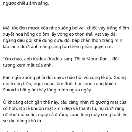
ngược chiều ánh sáng.
Mái tóc đen mượt xõa nhẹ xuống bờ vai, chiếc váy trắng điểm
xuyết hoa hồng đỏ ôm lấy vòng eo thon thả. Vạt váy dài
ngang đầu gối khẽ đung đưa, đôi bắp chân thon trắng mịn
lấp lánh dưới ánh nắng càng tôn thêm phần quyến rũ.
“Xin chào, anh Kudou (Kudou-san). Tôi là Mouri Ran… đối
tượng xem mắt của anh.”
Ran ngồi xuống phía đối diện, chào hỏi vô cùng lễ độ. Giọng
nói trong trẻo, ngọt ngào, âm đuôi hơi cong cong khiến
Shinichi bất giác thấy lòng mình ngứa ngáy.
Ở khoảng cách gần thế này, cậu càng nhìn rõ gương mặt của
cô hơn. Đó là khuôn mặt xinh đẹp và thanh tú, nụ cười rạng
rỡ như gió xuân, ngay cả đường cong lông mày cũng toát lên
sự dịu dàng khó tả.