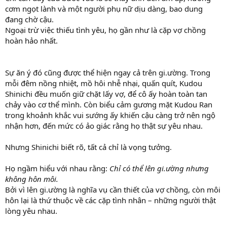
cơm ngọt lành và một người phụ nữ dịu dàng, bao dung
đang chờ cậu.
Ngoại trừ việc thiếu tình yêu, họ gần như là cặp vợ chồng
hoàn hảo nhất.
Sự ăn ý đó cũng được thể hiện ngay cả trên gi.ường. Trong
mỗi đêm nồng nhiệt, mồ hôi nhễ nhại, quấn quít, Kudou
Shinichi đều muốn giữ chặt lấy vợ, để cô ấy hoàn toàn tan
chảy vào cơ thể mình. Còn biểu cảm gương mặt Kudou Ran
trong khoảnh khắc vui sướng ấy khiến cậu càng trở nên ngộ
nhận hơn, đến mức có ảo giác rằng họ thật sự yêu nhau.
Nhưng Shinichi biết rõ, tất cả chỉ là vọng tưởng.
Họ ngầm hiểu với nhau rằng:
Chỉ có thể lên gi.ường nhưng
không hôn môi.
Bởi vì lên gi.ường là nghĩa vụ cần thiết của vợ chồng, còn môi
hôn lại là thứ thuộc về các cặp tình nhân – những người thật
lòng yêu nhau.