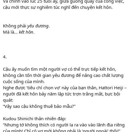
Và chính vào lúc 25 tuổi ấy, giữa guồng quay của công việc,
cậu mới thực sự nghiêm túc nghĩ đến chuyện kết hôn.
Không phải
yêu đương
.
Mà là…
kết hôn
.
4.
Cậu ấy muốn tìm một người vợ có thể trực tiếp kết hôn,
không cần tốn thời gian yêu đương để nâng cao chất lượng
cuộc sống của mình.
Nghe được ‘tiêu chí chọn vợ’ này của bạn thân, Hattori Heiji –
người đã kết hôn bảy năm lập tức trợn trắng mắt, bực bội
quát:
“Vậy sao cậu không thuê bảo mẫu?”
Kudou Shinichi thản nhiên đáp:
“Nhưng tớ không thích có người lạ ra vào vào lãnh địa riêng
của mình! Chỉ có vợ mới không phải là ‘người ngoài’ thôi!”