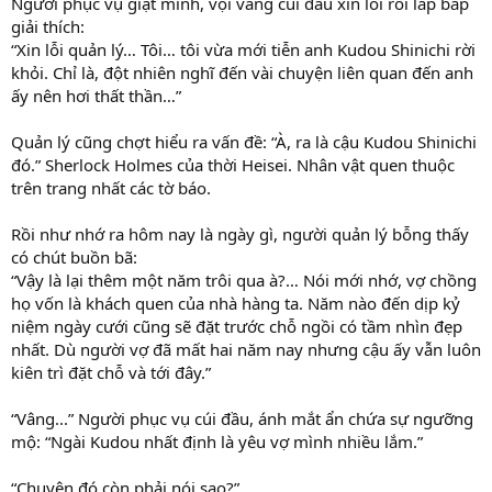
Người phục vụ giật mình, vội vàng cúi đầu xin lỗi rồi lắp bắp
giải thích:
“Xin lỗi quản lý… Tôi… tôi vừa mới tiễn anh Kudou Shinichi rời
khỏi. Chỉ là, đột nhiên nghĩ đến vài chuyện liên quan đến anh
ấy nên hơi thất thần…”
Quản lý cũng chợt hiểu ra vấn đề: “À, ra là cậu Kudou Shinichi
đó.” Sherlock Holmes của thời Heisei. Nhân vật quen thuộc
trên trang nhất các tờ báo.
Rồi như nhớ ra hôm nay là ngày gì, người quản lý bỗng thấy
có chút buồn bã:
“Vậy là lại thêm một năm trôi qua à?… Nói mới nhớ, vợ chồng
họ vốn là khách quen của nhà hàng ta. Năm nào đến dịp kỷ
niệm ngày cưới cũng sẽ đặt trước chỗ ngồi có tầm nhìn đẹp
nhất. Dù người vợ đã mất hai năm nay nhưng cậu ấy vẫn luôn
kiên trì đặt chỗ và tới đây.”
“Vâng...” Người phục vụ cúi đầu, ánh mắt ẩn chứa sự ngưỡng
mộ: “Ngài Kudou nhất định là yêu vợ mình nhiều lắm.”
“Chuyện đó còn phải nói sao?”