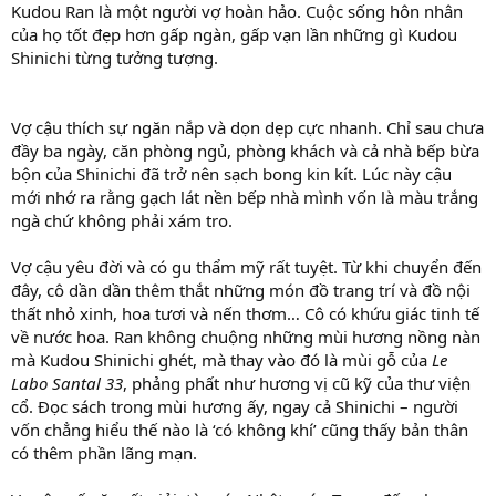
Kudou Ran là một người vợ hoàn hảo. Cuộc sống hôn nhân
của họ tốt đẹp hơn gấp ngàn, gấp vạn lần những gì Kudou
Shinichi từng tưởng tượng.
Vợ cậu thích sự ngăn nắp và dọn dẹp cực nhanh. Chỉ sau chưa
đầy ba ngày, căn phòng ngủ, phòng khách và cả nhà bếp bừa
bộn của Shinichi đã trở nên sạch bong kin kít. Lúc này cậu
mới nhớ ra rằng gạch lát nền bếp nhà mình vốn là màu trắng
ngà chứ không phải xám tro.
Vợ cậu yêu đời và có gu thẩm mỹ rất tuyệt. Từ khi chuyển đến
đây, cô dần dần thêm thắt những món đồ trang trí và đồ nội
thất nhỏ xinh, hoa tươi và nến thơm… Cô có khứu giác tinh tế
về nước hoa. Ran không chuộng những mùi hương nồng nàn
mà Kudou Shinichi ghét, mà thay vào đó là mùi gỗ của
Le
Labo Santal 33
, phảng phất như hương vị cũ kỹ của thư viện
cổ. Đọc sách trong mùi hương ấy, ngay cả Shinichi – người
vốn chẳng hiểu thế nào là ‘có không khí’ cũng thấy bản thân
có thêm phần lãng mạn.