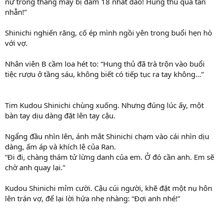
nữ trong thang máy bị đâm 18 nhát dao! Hung thủ quá tàn
nhẫn!”
Shinichi nghiến răng, cố ép mình ngồi yên trong buổi hẹn hò
với vợ.
Nhân viên B cầm loa hét to: “Hung thủ đã trà trộn vào buổi
tiệc rượu ở tầng sáu, không biết có tiếp tục ra tay không…”
Tim Kudou Shinichi chùng xuống. Nhưng đúng lúc ấy, một
bàn tay dịu dàng đặt lên tay cậu.
Ngẩng đầu nhìn lên, ánh mắt Shinichi chạm vào cái nhìn dịu
dàng, ấm áp và khích lệ của Ran.
“Đi đi, chàng thám tử lừng danh của em. Ở đó cần anh. Em sẽ
chờ anh quay lại.”
Kudou Shinichi mỉm cười. Cậu cúi người, khẽ đặt một nụ hôn
lên trán vợ, để lại lời hứa nhẹ nhàng: “Đợi anh nhé!”