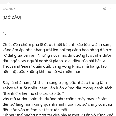
7/9/2025
#2
[MỞ ĐẦU]
1.
Chiếc đèn chùm pha lê được thiết kế tinh xảo tỏa ra ánh sáng
vàng ấm áp, nhẹ nhàng trải lên những cánh hoa hồng đỏ rực
rỡ đặt giữa bàn ăn. Những nốt nhạc du dương lướt nhẹ dưới
đầu ngón tay người nghệ sĩ piano, giai điệu của bài hát "A
Thousand Years" quấn quít, vang vọng khắp nhà hàng, tạo
nên một bầu không khí mơ hồ và miên man.
Đây là nhà hàng Michelin sang trọng bậc nhất ở trung tâm
Tokyo và suốt nhiều năm liền luôn đứng đầu trong danh sách
“thánh địa hẹn hò cho các cặp đôi”.
Vậy mà Kudou Shinichi dường như chẳng mảy may để tâm
đến sự lãng mạn xung quanh mình, toàn bộ sự chú ý của cậu
đều dồn vào miếng bít tết trước mắt.
Cứ như thể miếng bít tết tái vừa này là một vụ án vô cùng khó