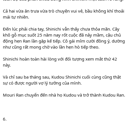
Cả hai vừa ăn trưa vừa trò chuyện vui vẻ, bầu không khí thoải
mái tự nhiên.
Đến lúc phải chia tay, Shinichi vẫn thấy chưa thỏa mãn. Cây
khô gỗ mục suốt 25 năm nay rốt cuộc đã nảy mầm, cậu chủ
động hẹn Ran lần gặp kế tiếp. Cô gái mỉm cười đồng ý, dường
như cũng rất mong chờ vào lần hẹn hò tiếp theo.
Shinichi hoàn toàn hài lòng với đối tượng xem mắt thứ 42
này.
Và chỉ sau ba tháng sau, Kudou Shinichi cuối cùng cũng thật
sự có được người vợ lý tưởng của mình.
Mouri Ran chuyển đến nhà họ Kudou và trở thành Kudou Ran.
6.