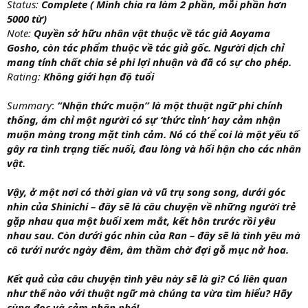
Status:
Complete
( Mình chia ra làm 2 phần, mỗi phần hơn
5000 từ)
Note:
Quyền sở hữu nhân vật thuộc về tác
giả Aoyama
Gosho, còn tác phẩm thuộc về tác giả gốc. Người dịch chỉ
mang tính chất chia sẻ phi lợi nhuận và đã có sự cho phép.
Rating:
Không
giới hạn độ tuổi
Summary
:
“Nhận thức muộn” là một thuật ngữ phi chính
thống, ám chỉ một người có sự ‘thức tỉnh’ hay cảm nhận
muộn màng trong mặt tình cảm. Nó có thể coi là một yếu tố
gây ra tình trạng tiếc nuối, đau lòng và hối hận cho các nhân
vật.
Vậy, ở một nơi có thời gian và vũ trụ song song, dưới góc
nhìn của Shinichi – đây sẽ là câu chuyện về những người trẻ
gặp nhau qua một buổi xem mắt, kết hôn trước rồi yêu
nhau sau. Còn dưới góc nhìn của Ran – đây sẽ là tình yêu mà
cô tưới nước ngày đêm, âm thầm chờ đợi gỗ mục nở hoa.
Kết quả của câu chuyện tình yêu này sẽ là gì? Có liên quan
như thế nào với thuật ngữ mà chúng ta vừa tìm hiểu? Hãy
cùng đọc và cảm nhận nhé!