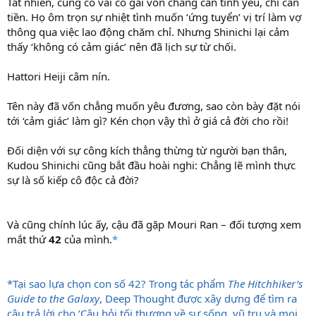
Tất nhiên, cũng có vài cô gái vốn chẳng cần tình yêu, chỉ cần
tiền. Họ ôm trọn sự nhiệt tình muốn ‘ứng tuyển’ vị trí làm vợ
thông qua việc lao động chăm chỉ. Nhưng Shinichi lại cảm
thấy ‘không có cảm giác’ nên đã lịch sự từ chối.
Hattori Heiji câm nín.
Tên này đã vốn chẳng muốn yêu đương, sao còn bày đặt nói
tới ‘cảm giác’ làm gì? Kén chọn vậy thì ở giá cả đời cho rồi!
Đối diện với sự công kích thẳng thừng từ người bạn thân,
Kudou Shinichi cũng bắt đầu hoài nghi: Chẳng lẽ mình thực
sự là số kiếp cô độc cả đời?
Và cũng chính lúc ấy, cậu đã gặp Mouri Ran – đối tượng xem
mắt thứ
42
của mình.
*
*Tại sao lựa chọn con số 42? Trong tác phẩm
The Hitchhiker’s
Guide to the Galaxy
, Deep Thought được xây dựng để tìm ra
câu trả lời cho ‘Câu hỏi tối thượng về sự sống, vũ trụ và mọi