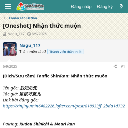
Đăng nhập
Đăng ký
Conan Fan Fiction
[Oneshot] Nhận thức muộn
T
N
Nagu_117
6/9/2025
á
g
c
à
Nagu_117
g
y
Thành viên cấp 2
Thành viên thân thiết
i
đ
ả
ă
n
6/9/2025
#1
g
[Dịch/Sưu tầm] Fanfic ShinRan: Nhận thức muộn
Tên gốc:
后知后觉
Tác giả:
鼠鼠可奈儿
Link bài đăng gốc:
https://xinjinjumin6482226.lofter.com/post/818933ff_2bda1d732
Pairing:
Kudou Shinichi & Mouri Ran