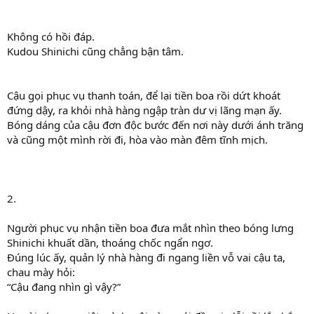
Không có hồi đáp.
Kudou Shinichi cũng chẳng bận tâm.
Cậu gọi phục vụ thanh toán, để lại tiền boa rồi dứt khoát
đứng dậy, ra khỏi nhà hàng ngập tràn dư vị lãng mạn ấy.
Bóng dáng của cậu đơn độc bước đến nơi này dưới ánh trăng
và cũng một mình rời đi, hòa vào màn đêm tĩnh mịch.
2.
Người phục vụ nhận tiền boa đưa mắt nhìn theo bóng lưng
Shinichi khuất dần, thoáng chốc ngẩn ngơ.
Đúng lúc ấy, quản lý nhà hàng đi ngang liền vỗ vai cậu ta,
chau mày hỏi:
“Cậu đang nhìn gì vậy?”