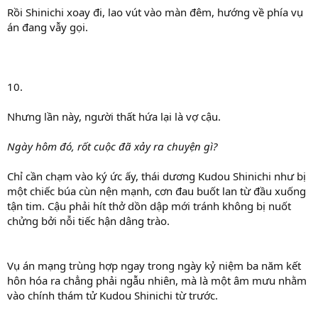
Rồi Shinichi xoay đi, lao vút vào màn đêm, hướng về phía vụ
án đang vẫy gọi.
10.
Nhưng lần này, người thất hứa lại là vợ cậu.
Ngày hôm đó, rốt cuộc đã xảy ra chuyện gì?
Chỉ cần chạm vào ký ức ấy, thái dương Kudou Shinichi như bị
một chiếc búa cùn nện mạnh, cơn đau buốt lan từ đầu xuống
tận tim. Cậu phải hít thở dồn dập mới tránh không bị nuốt
chửng bởi nỗi tiếc hận dâng trào.
Vụ án mạng trùng hợp ngay trong ngày kỷ niệm ba năm kết
hôn hóa ra chẳng phải ngẫu nhiên, mà là một âm mưu nhằm
vào chính thám tử Kudou Shinichi từ trước.