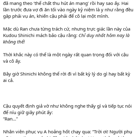
đã mang theo ‘thể chất thu hút án mạng’ rồi hay sao ấy. Hai
lần trước đưa vợ đi ăn tối vào ngày kỷ niệm là y như rằng đều
gặp phải vụ án, khiến cậu phải để cô lại một mình.
Mặc dù Ran chưa từng trách cứ, nhưng trực giác lần này của
Kudou Shinichi mách bảo cậu rằng:
Chỉ duy nhất hôm nay là
không thể!
Thời khắc này có thể là một ngày rất quan trọng đối với cậu
và cô ấy.
Bây giờ Shinichi không thể rời đi vì bất kỳ lý do gì hay bất kỳ
ai cả.
Cậu quyết định giả vờ như không nghe thấy gì và tiếp tục nói
để níu giữ giây phút ấy:
“Ran…”
Nhân viên phục vụ A hoảng hốt chạy qua: “Trời ơi! Người phụ