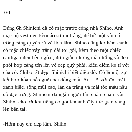
***
Đúng 6h Shinichi đã có mặc trước cổng nhà Shiho. Anh
mặc bộ vest đen kèm áo sơ mi trắng, để hở một vài nút
trông càng quyến rũ và lịch lãm. Shiho cũng ko kém cạnh,
cô mặc chiếc váy trắng dài tới gối, kèm theo một chiếc
cardigan đen bên ngòai, đơn giản nhưng màu trắng và đen
phối hợp càng tôn lên vẻ đẹp quý phái, kiều diễm ko tì vết
của cô. Shiho rất đẹp, Shinichi biết điều đó. Cô là một sự
kết hợp hòan hảo giữa hai dòng máu Âu – Á với đôi mắt
xanh biếc, sống mũi cao, làn da trắng và mái tóc màu nâu
đỏ đặc trưng. Shinichi đã ngẩn ngơ nhìn chằm chằm vài
Shiho, cho tới khi tiếng cô gọi tên anh đầy tức giận vang
lên bên tai.
-Hôm nay em đẹp lắm, Shiho!