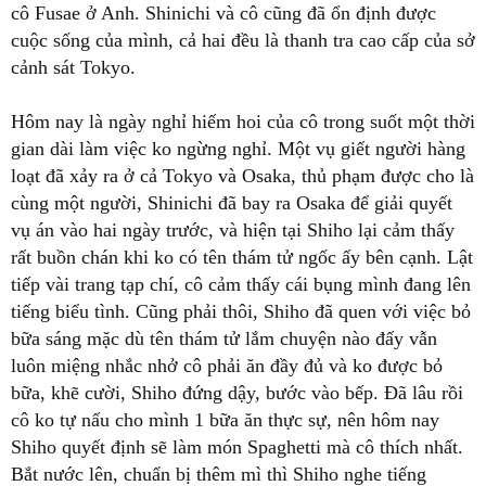
cô Fusae ở Anh. Shinichi và cô cũng đã ổn định được
cuộc sống của mình, cả hai đều là thanh tra cao cấp của sở
cảnh sát Tokyo.
Hôm nay là ngày nghỉ hiếm hoi của cô trong suốt một thời
gian dài làm việc ko ngừng nghỉ. Một vụ giết người hàng
loạt đã xảy ra ở cả Tokyo và Osaka, thủ phạm được cho là
cùng một người, Shinichi đã bay ra Osaka để giải quyết
vụ án vào hai ngày trước, và hiện tại Shiho lại cảm thấy
rất buồn chán khi ko có tên thám tử ngốc ấy bên cạnh. Lật
tiếp vài trang tạp chí, cô cảm thấy cái bụng mình đang lên
tiếng biểu tình. Cũng phải thôi, Shiho đã quen với việc bỏ
bữa sáng mặc dù tên thám tử lắm chuyện nào đấy vẫn
luôn miệng nhắc nhở cô phải ăn đầy đủ và ko được bỏ
bữa, khẽ cười, Shiho đứng dậy, bước vào bếp. Đã lâu rồi
cô ko tự nấu cho mình 1 bữa ăn thực sự, nên hôm nay
Shiho quyết định sẽ làm món Spaghetti mà cô thích nhất.
Bắt nước lên, chuẩn bị thêm mì thì Shiho nghe tiếng