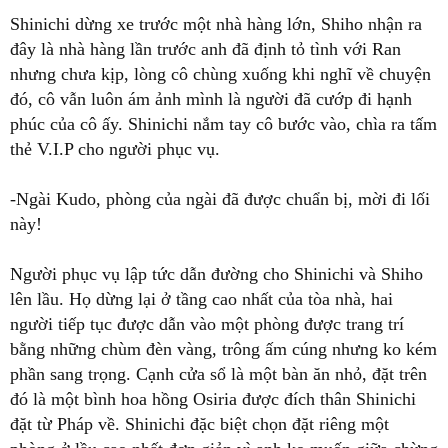
Shinichi dừng xe trước một nhà hàng lớn, Shiho nhận ra
đây là nhà hàng lần trước anh đã định tỏ tình với Ran
nhưng chưa kịp, lòng cô chùng xuống khi nghĩ về chuyện
đó, cô vẫn luôn ám ảnh mình là người đã cướp đi hạnh
phúc của cô ấy. Shinichi nắm tay cô bước vào, chìa ra tấm
thẻ V.I.P cho người phục vụ.
-Ngài Kudo, phòng của ngài đã được chuẩn bị, mời đi lối
này!
Người phục vụ lập tức dẫn đường cho Shinichi và Shiho
lên lầu. Họ dừng lại ở tầng cao nhất của tòa nhà, hai
người tiếp tục được dẫn vào một phòng được trang trí
bằng những chùm đèn vàng, trông ấm cúng nhưng ko kém
phần sang trọng. Cạnh cửa sổ là một bàn ăn nhỏ, đặt trên
đó là một bình hoa hồng Osiria được đích thân Shinichi
đặt từ Pháp về. Shinichi đặc biệt chọn đặt riêng một