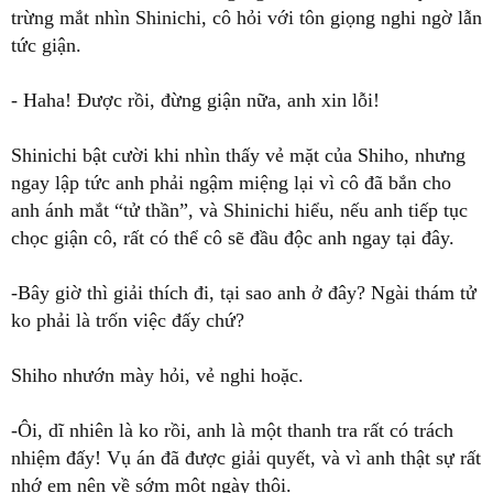
trừng mắt nhìn Shinichi, cô hỏi với tôn giọng nghi ngờ lẫn
tức giận.
- Haha! Được rồi, đừng giận nữa, anh xin lỗi!
Shinichi bật cười khi nhìn thấy vẻ mặt của Shiho, nhưng
ngay lập tức anh phải ngậm miệng lại vì cô đã bắn cho
anh ánh mắt “tử thần”, và Shinichi hiểu, nếu anh tiếp tục
chọc giận cô, rất có thể cô sẽ đầu độc anh ngay tại đây.
-Bây giờ thì giải thích đi, tại sao anh ở đây? Ngài thám tử
ko phải là trốn việc đấy chứ?
Shiho nhướn mày hỏi, vẻ nghi hoặc.
-Ôi, dĩ nhiên là ko rồi, anh là một thanh tra rất có trách
nhiệm đấy! Vụ án đã được giải quyết, và vì anh thật sự rất
nhớ em nên về sớm một ngày thôi.