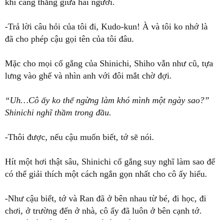
khí căng thẳng giữa hai người.
-Trả lời câu hỏi của tôi đi, Kudo-kun! À và tôi ko nhớ là
đã cho phép cậu gọi tên của tôi đâu.
Mặc cho mọi cố gắng của Shinichi, Shiho vẫn như cũ, tựa
lưng vào ghế và nhìn anh với đôi mắt chờ đợi.
“Uh…Cô ấy ko thể ngừng làm khó mình một ngày sao?”
Shinichi nghĩ thầm trong đầu.
-Thôi được, nếu cậu muốn biết, tớ sẽ nói.
Hít một hơi thật sâu, Shinichi cố gắng suy nghĩ làm sao để
có thể giải thích một cách ngắn gọn nhất cho cô ấy hiểu.
-Như cậu biết, tớ và Ran đã ở bên nhau từ bé, đi học, đi
chơi, ở trường đến ở nhà, cô ấy đã luôn ở bên cạnh tớ.