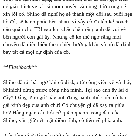
để giải thích về tất cả mọi chuyện và đồng thời cũng để
xin lỗi cô. Shiho đã nghĩ họ sẽ thành một đôi sau buổi hẹn
hò đó, sẽ hạnh phúc bên nhau, vì vậy cô đã lên kế hoạch
đầu quân cho FBI sau khi chắc chắn rằng anh đã vui vẻ
bên người con gái ấy. Nhưng cô ko thể ngờ rằng mọi
chuyện đã diễn biến theo chiều hướng khác và nó đã đánh
bay tất cả mọi dự định của cô.
**Flashback**
Shiho đã rất bất ngờ khi cô đi dạo từ công viên về và thấy
Shinichi đứng trước cổng nhà mình. Tại sao anh ấy lại ở
đây? Đáng lẽ ra giờ này anh đang hạnh phúc bên cô bạn
gái xinh đẹp của anh chứ! Có chuyện gì đã xảy ra giữa
họ? Hàng ngàn câu hỏi cứ quẩn quanh trong đầu của
Shiho, vẫn giữ nét mặt điềm tĩnh, cô tiến về phía anh.
-Cậu làm gì ở đây vào giờ này Kudo-kun? Ran đâu rồi?