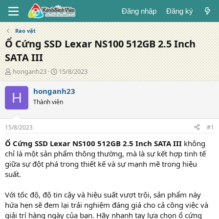
Đăng nhập
Đăng ký
Rao vặt
Ổ Cứng SSD Lexar NS100 512GB 2.5 Inch
SATA III
T
N
honganh23
15/8/2023
á
g
c
à
honganh23
H
g
y
Thành viên
i
đ
ả
ă
n
15/8/2023
#1
g
Ổ Cứng SSD Lexar NS100 512GB 2.5 Inch SATA III
không
chỉ là một sản phẩm thông thường, mà là sự kết hợp tinh tế
giữa sự đột phá trong thiết kế và sự mạnh mẽ trong hiệu
suất.
Với tốc độ, độ tin cậy và hiệu suất vượt trội, sản phẩm này
hứa hẹn sẽ đem lại trải nghiệm đáng giá cho cả công việc và
giải trí hàng ngày của bạn. Hãy nhanh tay lựa chọn ổ cứng