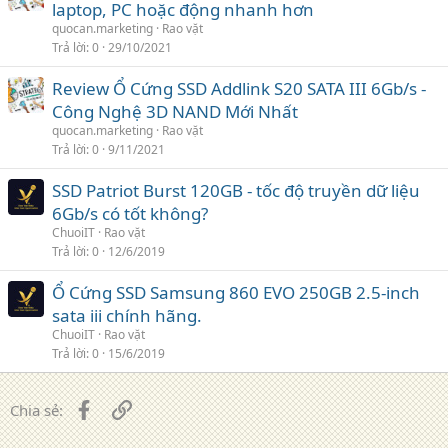
laptop, PC hoặc động nhanh hơn
quocan.marketing
Rao vặt
Trả lời
0
29/10/2021
Review Ổ Cứng SSD Addlink S20 SATA III 6Gb/s -
Công Nghệ 3D NAND Mới Nhất
quocan.marketing
Rao vặt
Trả lời
0
9/11/2021
SSD Patriot Burst 120GB - tốc độ truyền dữ liệu
6Gb/s có tốt không?
ChuoiIT
Rao vặt
Trả lời
0
12/6/2019
Ổ Cứng SSD Samsung 860 EVO 250GB 2.5-inch
sata iii chính hãng.
ChuoiIT
Rao vặt
Trả lời
0
15/6/2019
Facebook
Liên kết
Chia sẻ: