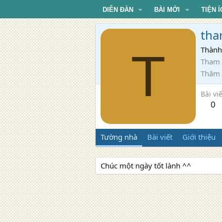
DIỄN ĐÀN
BÀI MỚI
TIỆN Í
tha
T
Thành
Tham 
Thăm
Bài viế
0
Tường nhà
Bài viết
Giới thiệu
Chúc một ngày tốt lành ^^