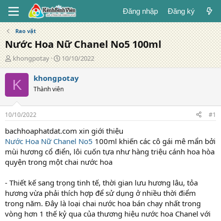
Đăng nhập
Đăng ký
Rao vặt
Nước Hoa Nữ Chanel No5 100ml
T
N
khongpotay
10/10/2022
á
g
c
à
khongpotay
K
g
y
Thành viên
i
đ
ả
ă
n
10/10/2022
#1
g
bachhoaphatdat.com xin giới thiệu
Nước Hoa Nữ Chanel No5
100ml khiến các cô gái mê mẩn bởi
mùi hương cổ điển, lôi cuốn tựa như hàng triệu cánh hoa hòa
quyện trong một chai nước hoa
- Thiết kế sang trọng tinh tế, thời gian lưu hương lâu, tỏa
hương vừa phải thích hợp để sử dụng ở nhiều thời điểm
trong năm. Đây là loại chai nước hoa bán chạy nhất trong
vòng hơn 1 thế kỷ qua của thương hiệu nước hoa Chanel với