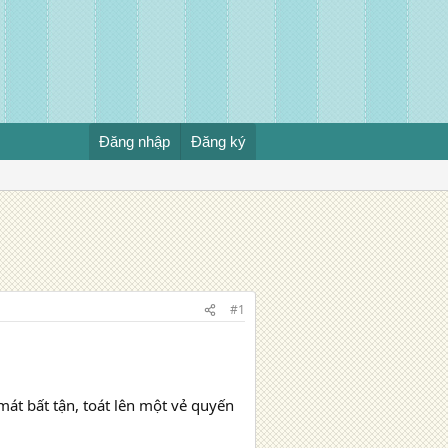
Đăng nhập
Đăng ký
#1
át bất tận, toát lên một vẻ quyến