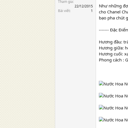
Tham gia
Như những đợt
22/12/2015
Bài viết
1
cho Chanel Cha
bạo pha chút g
------- Đặc Điểm 
Hương đầu: trái
Hương giữa: ho
Hương cuối: xạ
Phong cách : G