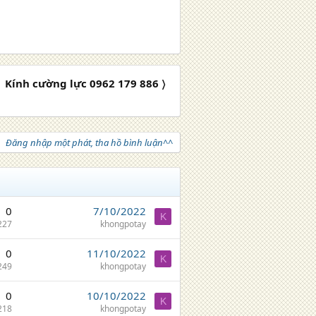
Kính cường lực 0962 179 886 〉
Đăng nhập một phát, tha hồ bình luận^^
0
7/10/2022
K
227
khongpotay
0
11/10/2022
K
249
khongpotay
0
10/10/2022
K
218
khongpotay