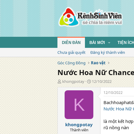
DIỄN ĐÀN
BÀI MỚI
TIỆN ÍC
Chưa giải quyết
Đăng ký thành viên
Góc Cộng Đồng
Rao vặt
Nước Hoa Nữ Chance
T
N
khongpotay
12/10/2022
á
g
c
à
12/10/2022
g
y
K
Bachhoaphatda
i
đ
ả
ă
Nước Hoa Nữ 
n
g
là một kết hợp
khongpotay
rũ nồng nàn
Thành viên