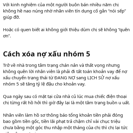
Với kinh nghiệm của một người buôn bán nhiều năm chị
không hề nao núng nhờ nhân viên tín dụng cố gắn “nói sếp”
giúp đỡ.
Hoặc có quen biết ai không giới thiệu dùm chị sẽ không “quên
ơn”.
Cách xóa nợ xấu nhóm 5​
Trở về nhà trong tâm trạng chán nản và thất vọng nhưng
không quên lời nhân viên là phải đi tất toán khoản vay để nợ
xấu chuyển trạng thái từ ĐANG NỢ sang LỊCH SỬ nợ xấu
nhóm 5 sẽ tăng tỷ lệ đậu cho khoản vay.
Qua ngày sau có mặt tại cửa nhà củ lúc mua chiếc điện thoại
chị từng rất hồ hởi thì giờ đây lại là một tâm trạng buồn u uất.
Nhân viên làm hồ sơ thông báo tổng khoản tiền phải đóng
bao gồm tiền gốc, tiền lãi phạt trả chậm chỉ vài chục triệu
chưa bằng một góc thu nhập một tháng của chị thì chị lại tức