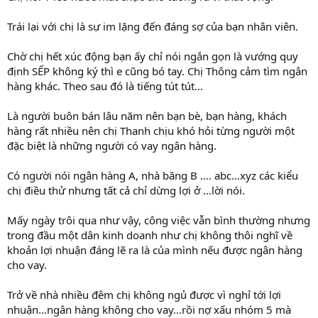
Trái lại với chị là sự im lặng đến đáng sợ của bạn nhân viên.
Chờ chị hết xúc động bạn ấy chỉ nói ngắn gọn là vướng quy
định SẾP không ký thì e cũng bó tay. Chị Thông cảm tìm ngân
hàng khác. Theo sau đó là tiếng tút tút…
Là người buôn bán lâu năm nên bạn bè, bạn hàng, khách
hàng rất nhiều nên chị Thanh chịu khó hỏi từng người một
đặc biệt là những người có vay ngân hàng.
Có người nói ngân hàng A, nhà băng B …. abc…xyz các kiểu
chị điều thử nhưng tất cả chỉ dừng lợi ở …lời nói.
Mấy ngày trôi qua như vậy, công việc vẫn bình thường nhưng
trong đầu một dân kinh doanh như chị không thôi nghĩ về
khoản lợi nhuận đáng lẽ ra là của mình nếu được ngân hàng
cho vay.
Trở về nhà nhiều đêm chị không ngủ được vì nghỉ tới lợi
nhuận…ngân hàng không cho vay…rồi nợ xấu nhóm 5 mà