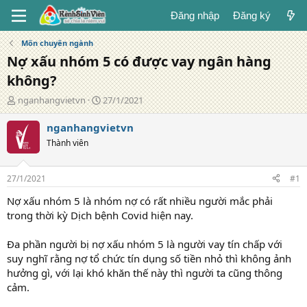
Đăng nhập
Đăng ký
Môn chuyên ngành
Nợ xấu nhóm 5 có được vay ngân hàng
không?
T
N
nganhangvietvn
27/1/2021
á
g
c
à
nganhangvietvn
g
y
Thành viên
i
đ
ả
ă
n
27/1/2021
#1
g
Nợ xấu nhóm 5 là nhóm nợ có rất nhiều người mắc phải
trong thời kỳ Dịch bệnh Covid hiện nay.
Đa phần người bị nợ xấu nhóm 5 là người vay tín chấp với
suy nghĩ rằng nợ tổ chức tín dụng số tiền nhỏ thì không ảnh
hưởng gì, với lại khó khăn thế này thì người ta cũng thông
cảm.