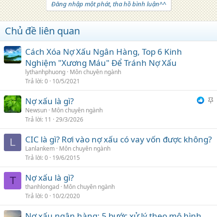
Đăng nhập một phát, tha hồ bình luận^^
Chủ đề liên quan
Cách Xóa Nợ Xấu Ngân Hàng, Top 6 Kinh
Nghiệm "Xương Máu" Để Tránh Nợ Xấu
lythanhphuong
Môn chuyên ngành
Trả lời
0
10/5/2021
Nợ xấu là gì?
h
Newsun
Môn chuyên ngành
Trả lời
11
29/3/2026
i
CIC là gì? Rơi vào nợ xấu có vay vốn được không?
L
Lanlankem
Môn chuyên ngành
Trả lời
0
19/6/2015
Nợ xấu là gì?
T
thanhlongad
Môn chuyên ngành
Trả lời
0
10/2/2020
Nợ xấu ngân hàng: 5 bước xử lý theo mô hình