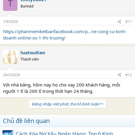
T
Banned
7/9/2020
#11
https://phanmemketbanfacebook.com/p...ne-cong-cu-kinh-
doanh-online-so-1-thi-truong/
luatsudian
Thành viên
29/3/2026
#12
Với nhà băng, hôm nay họ cho vay 200 khách hàng, mỗi
người 1 tỉ là 200 tỉ trong thời hạn 24 tháng.
Đăng nhập một phát, tha hồ bình luận^^
Chủ đề liên quan
Cách Xóa Nợ Xấu Ngân Hàng, Top 6 Kinh