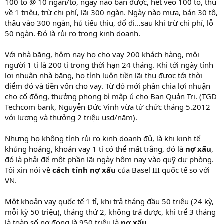
100 tô @ 10 ngàn/tô, ngày nào bán được, hết vèo 100 tô, thu
về 1 triệu, trừ chi phí, lãi 300 ngàn. Ngày nào mưa, bán 30 tô,
thâu vào 300 ngàn, hủ tiếu thiu, đổ đi…sau khi trừ chi phí, lỗ
50 ngàn. Đó là rủi ro trong kinh doanh.
Với nhà băng, hôm nay họ cho vay 200 khách hàng, mỗi
người 1 tỉ là 200 tỉ trong thời hạn 24 tháng. Khi tới ngày tính
lợi nhuận nhà băng, họ tính luôn tiền lãi thu được tới thời
điểm đó và tiền vốn cho vay. Từ đó mới phân chia lợi nhuận
cho cổ đông, thưởng phong bì mập ú cho Ban Quản Trị. (TGD
Techcom bank, Nguyễn Đức Vinh vừa từ chức tháng 5.2012
với lương và thưởng 2 triệu usd/năm).
Nhưng họ không tính rủi ro kinh doanh đủ, là khi kinh tế
khủng hoảng, khoản vay 1 tỉ có thể mất trắng, đó là
nợ xấu
,
đó là phải để một phần lãi ngày hôm nay vào quỹ dự phòng.
Tôi xin nói về
cách tính nợ xấu
của Basel III quốc tế so với
VN.
Một khoản vay quốc tế 1 tỉ, khi trả tháng đầu 50 triệu (24 kỳ,
mỗi kỳ 50 triệu), tháng thứ 2, không trả được, khi trể 3 tháng
là toàn số nợ đọng là 950 triệu là
nợ xấu
.