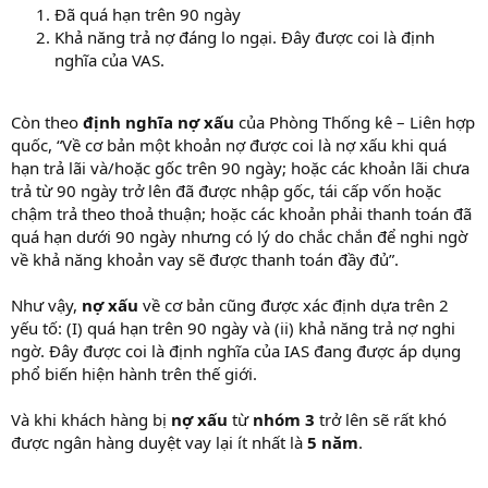
Đã quá hạn trên 90 ngày
Khả năng trả nợ đáng lo ngại. Đây được coi là định
nghĩa của VAS.
Còn theo
định nghĩa nợ xấu
của Phòng Thống kê – Liên hợp
quốc, “Về cơ bản một khoản nợ được coi là nợ xấu khi quá
hạn trả lãi và/hoặc gốc trên 90 ngày; hoặc các khoản lãi chưa
trả từ 90 ngày trở lên đã được nhập gốc, tái cấp vốn hoặc
chậm trả theo thoả thuận; hoặc các khoản phải thanh toán đã
quá hạn dưới 90 ngày nhưng có lý do chắc chắn để nghi ngờ
về khả năng khoản vay sẽ được thanh toán đầy đủ”.
Như vậy,
nợ xấu
về cơ bản cũng được xác định dựa trên 2
yếu tố: (I) quá hạn trên 90 ngày và (ii) khả năng trả nợ nghi
ngờ. Đây được coi là định nghĩa của IAS đang được áp dụng
phổ biến hiện hành trên thế giới.
Và khi khách hàng bị
nợ xấu
từ
nhóm 3
trở lên sẽ rất khó
được ngân hàng duyệt vay lại ít nhất là
5 năm
.