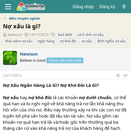
Đăng nhập
Đăng ký
Môn chuyên ngành
Nợ xấu là gì?
T
N
T
Newsun
13/11/2012
bad debt
cách tính nợ xấu
á
g
ừ
khái niệm nợ xấu
ngân hàng
nợ khó đòi
nợ xấu
định nghĩa nợ xấu
c
à
k
g
y
h
Newsun
i
đ
ó
ả
Believe in Good
ă
a
Thành viên thân thiết
n
g
13/11/2012
#1
Nợ Xấu Ngân Hàng Là Gì? Nợ Khó Đòi Là Gì?
Nợ xấu
hay
nợ khó đòi
là các khoản
nợ dưới chuẩn
, có thể
quá hạn và bị nghi ngờ về khả năng trả nợ lẫn khả năng thu
hồi vốn của chủ nợ, điều này thường xảy ra khi các con nợ đã
tuyên bố phá sản hoặc đã tẩu tán tài sản. Nợ xấu gồm các
khoản nợ quá hạn trả lãi và/hoặc gốc trên thường quá ba
tháng căn cứ vào khả năng trả nợ của khách hàng để hạch