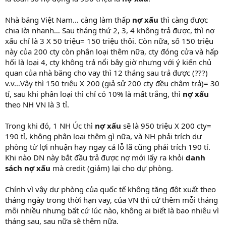
Nhà băng Việt Nam… càng làm thấp
nợ xấu
thì càng được
chia lời nhanh… Sau tháng thứ 2, 3, 4 không trả được, thì nợ
xấu chỉ là 3 X 50 triệu= 150 triệu thôi. Còn nữa, số 150 triệu
này của 200 cty còn phân loại thêm nữa, cty đóng cửa và hấp
hối là loại 4, cty không trả nổi bây giờ nhưng với ý kiến chủ
quan của nhà băng cho vay thì 12 tháng sau trả được (???)
v.v…Vậy thì 150 triệu X 200 (giả sử 200 cty đều chậm trả)= 30
tỉ, sau khi phân loại thì chỉ có 10% là mất trắng, thì
nợ xấu
theo NH VN là 3 tỉ.
Trong khi đó, 1 NH Úc thì
nợ xấu
sẽ là 950 triệu X 200 cty=
190 tỉ, không phân loại thêm gì nữa, và NH phải trích dự
phòng từ lợi nhuận hay ngay cả lỗ lã cũng phải trích 190 tỉ.
Khi nào DN này bắt đầu trả được nợ mới lấy ra khỏi
danh
sách nợ xấu
mà credit (giảm) lại cho dự phòng.
Chính vì vậy dự phòng của quốc tế không tăng đột xuất theo
tháng ngày trong thời hạn vay, của VN thì cứ thêm mỗi tháng
mỗi nhiều nhưng bất cứ lúc nào, không ai biết là bao nhiêu vì
tháng sau, sau nữa sẽ thêm nữa.