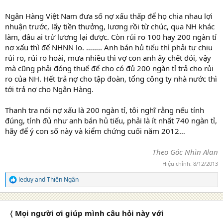
Ngân Hàng Việt Nam đưa số nợ xấu thấp để họ chia nhau lợi
nhuận trước, lấy tiền thưởng, lương rồi từ chúc, qua NH khác
làm, đâu ai trừ lương lại được. Còn rủi ro 100 hay 200 ngàn tỉ
nợ xấu thì để NHNN lo. …….. Anh bán hủ tiếu thì phải tự chịu
rủi ro, rủi ro hoài, mưa nhiều thì vợ con anh ấy chết đói, vậy
mà cũng phải đóng thuế để cho có đủ 200 ngàn tỉ trả cho rủi
ro của NH. Hết trả nợ cho tập đoàn, tổng công ty nhà nước thì
tới trả nợ cho Ngân Hàng.
Thanh tra nói nợ xấu là 200 ngàn tỉ, tôi nghĩ rằng nếu tính
đúng, tính đủ như anh bán hủ tiếu, phải là ít nhất 740 ngàn tỉ,
hãy để ý con số này và kiểm chứng cuối năm 2012…
Theo Góc Nhìn Alan
Hiệu chỉnh:
8/12/2013
leduy
and
Thiên Ngân
R
e
a
c
〈 Mọi người ơi giúp mình câu hỏi này với
t
i