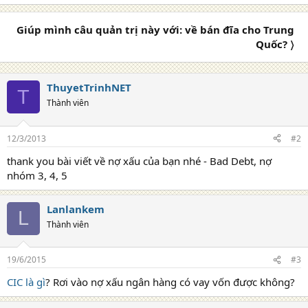
o
n
Giúp mình câu quản trị này với: về bán đĩa cho Trung
s
Quốc? 〉
:
ThuyetTrinhNET
T
Thành viên
12/3/2013
#2
thank you bài viết về nợ xấu của bạn nhé - Bad Debt, nợ
nhóm 3, 4, 5
Lanlankem
L
Thành viên
19/6/2015
#3
CIC là gì
? Rơi vào nợ xấu ngân hàng có vay vốn được không?