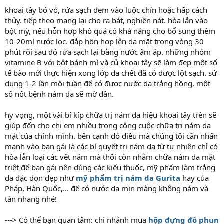
khoai tây bỏ vỏ, rửa sạch đem vào luộc chín hoặc hấp cách
thủy. tiếp theo mang lại cho ra bát, nghiền nát. hòa lẫn vào
bột mỳ, nếu hỗn hợp khô quá có khả năng cho bổ sung thêm
10-20ml nước lọc. đắp hỗn hợp lên da mặt trong vòng 30
phút rồi sau đó rửa sạch lại bằng nước ấm áp. những nhóm
vitamine B với bột bánh mì và củ khoai tây sẽ làm đẹp một số
tế bào mới thực hiện xong lớp da chết đã có được lột sạch. sử
dụng 1-2 lần mỗi tuần để có được nước da trắng hồng, một
số nốt bệnh nám da sẽ mờ dần.
hy vọng, một vài bí kíp chữa trị nám da hiệu khoai tây trên sẽ
giúp đến cho chị em nhiều trong công cuộc chữa trị nám da
mặt của chính mình. bên cạnh đó điều mà chúng tôi cần nhấn
mạnh vào bạn gái là các bí quyết trị nám da từ tự nhiên chỉ có
hòa lẫn loại các vết nám mà thôi còn nhằm chữa nám da mặt
triệt để bạn gái nên dùng các kiểu thuốc, mỹ phẩm làm trắng
da đặc dọn dẹp như
mỹ phẩm trị nám da Gurita
hay của
Pháp, Hàn Quốc,... để có nước da mịn màng không nám và
tàn nhang nhé!
---> Có thể bạn quan tâm: chi nhánh mua
hộp đựng đồ phun