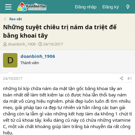
Đăng nhập
Đăng ký
Rao vặt
Những tuyệt chiêu trị nám da triệt để
bằng khoai tây
T
N
doanbinh_1906
24/10/2017
á
g
c
à
doanbinh_1906
D
g
y
Thành viên
i
đ
ả
ă
n
24/10/2017
#1
g
những bí kíp chữa nám da mặt tận gốc bằng khoai tây an
toàn nhất dễ làm tiết kiệm lại có được hòa lẫn thổi bay nám
da mặt vô cùng hiệu nghiệm. phái đẹp luôn luôn đi tìm nhiều
mẹo, giải pháp tạo ra đẹp tự nhiên và hẳn rằng các bạn gái
chẳng còn lạ lẫm gì vào những kết hợp lám da không 1 chút tì
vết từ củ khoai tây. kiểu dáng củ này có chứa những vitamine
C, một vài chất khoáng giúp làm trắng bà nhuyễn da rất công
hiệu.