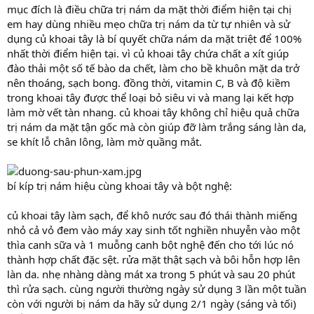
mục đích là điều chữa trị nám da mặt thời điểm hiện tại chị
em hay dùng nhiều mẹo chữa trị nám da từ tự nhiên và sử
dụng củ khoai tây là bí quyết chữa nám da mặt triệt để 100%
nhất thời điểm hiện tại. vì củ khoai tây chứa chất a xít giúp
đào thải một số tế bào da chết, làm cho bề khuôn mặt da trở
nên thoáng, sạch bong. đồng thời, vitamin C, B và độ kiềm
trong khoai tây được thể loại bỏ siêu vi và mang lại kết hợp
làm mờ vết tàn nhang. củ khoai tây không chỉ hiệu quả chữa
trị nám da mặt tận gốc mà còn giúp đỡ làm trắng sáng làn da,
se khít lỗ chân lông, làm mờ quầng mắt.
bí kíp trị nám hiệu cùng khoai tây và bột nghệ:
củ khoai tây làm sạch, để khô nước sau đó thái thành miếng
nhỏ cả vỏ đem vào máy xay sinh tốt nghiền nhuyễn vào một
thìa canh sữa và 1 muỗng canh bột nghệ đến cho tới lúc nó
thành hợp chất đặc sệt. rửa mặt thật sạch và bôi hỗn hợp lên
làn da. nhẹ nhàng dàng mát xa trong 5 phút và sau 20 phút
thì rửa sạch. cùng người thường ngày sử dụng 3 lần một tuần
còn với người bị nám da hãy sử dụng 2/1 ngày (sáng và tối)