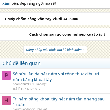
xăm
bền, đẹp rạng ngời mà rẻ?
〈 Máy chấm công vân tay ViRdi AC-6000
Cách chọn sàn gỗ công nghiệp xuất xắc 〉
Đăng nhập một phát, tha hồ bình luận^^
Chủ đề liên quan
Sở hữu làn da hết nám với công thức điều trị
P
nám bằng khoai tây
phamphuc9339
Rao vặt
Trả lời
0
1/12/2017
Trị nám bằng khoai tây hết nám tàn nhang sau
H
1 tuần
hieuthuocdongy
Rao vặt