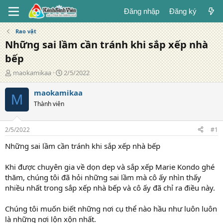
Đăng nhập
Đăng ký
Rao vặt
Những sai lầm cần tránh khi sắp xếp nhà
bếp
T
N
maokamikaa
2/5/2022
á
g
c
à
maokamikaa
M
g
y
Thành viên
i
đ
ả
ă
n
2/5/2022
#1
g
Những sai lầm cần tránh khi sắp xếp nhà bếp
Khi được chuyên gia về dọn dẹp và sắp xếp Marie Kondo ghé
thăm, chúng tôi đã hỏi những sai lầm mà cô ấy nhìn thấy
nhiều nhất trong sắp xếp nhà bếp và cô ấy đã chỉ ra điều này.
Chúng tôi muốn biết những nơi cụ thể nào hầu như luôn luôn
là những nơi lộn xộn nhất.