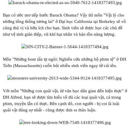
Bạn có ước mơ tiếp bước Barack Obama? Vậy thì môn "Vật lý cho
những tổng thống tương lai" ở Đại học California tại Berkeley sẽ vô
cùng thú vị và hữu ích cho bạn. Sinh viên sẽ được học các chủ đề
như vệ tinh gián điệp, vũ khí hạt nhân và bảo tồn năng lượng.
Môn "Những bom tấn tịt ngòi: Nghiên cứu những bộ phim tệ" ở ĐH
Tufts (Massachusetts) cuốn hút nhiều sinh viên ngay từ cái tên.
Với môn "Những con quái vật, từ văn học dân gian đến hiện thực" ở
ĐH Alfred, bạn sẽ được tìm hiểu về đủ các loại quái vật, cả trong
phim, truyện lẫn có thực. Bên cạnh đó, con người - bị coi là loài
quái vật đáng sợ nhất - cũng được đưa ra thảo luận.