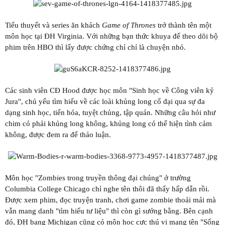
Tiểu thuyết và series ăn khách
Game of Thrones
trở thành tên một
môn học tại ĐH Virginia. Với những bạn thức khuya để theo dõi bộ
phim trên HBO thì lấy được chứng chỉ chỉ là chuyện nhỏ.
Các sinh viên CĐ Hood được học môn "Sinh học về Công viên kỷ
Jura", chủ yếu tìm hiểu về các loài khủng long cổ đại qua sự đa
dạng sinh học, tiến hóa, tuyệt chủng, tập quán. Những câu hỏi như
chim có phải khủng long không, khủng long có thể hiện tình cảm
không, được đem ra để thảo luận.
Môn học "Zombies trong truyền thông đại chúng" ở trường
Columbia College Chicago chỉ nghe tên thôi đã thấy hấp dẫn rồi.
Được xem phim, đọc truyện tranh, chơi game zombie thoải mái mà
vẫn mang danh "tìm hiểu tư liệu" thì còn gì sướng bằng. Bên cạnh
đó, ĐH bang Michigan cũng có môn học cực thú vị mang tên "Sống