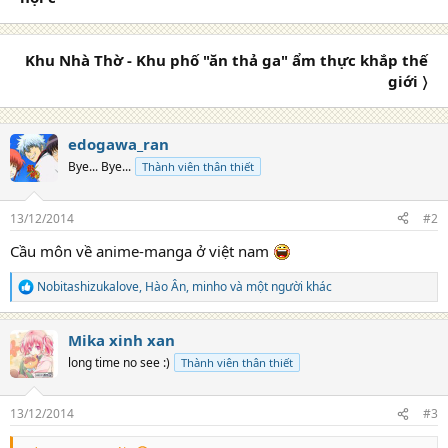
n
s
:
Khu Nhà Thờ - Khu phố "ăn thả ga" ẩm thực khắp thế
giới 〉
edogawa_ran
Bye... Bye...
Thành viên thân thiết
13/12/2014
#2
Cầu môn về anime-manga ở việt nam
Nobitashizukalove
,
Hào Ân
,
minho
và một người khác
R
e
a
Mika xinh xan
c
t
long time no see :)
Thành viên thân thiết
i
o
n
13/12/2014
#3
s
: