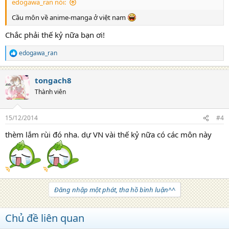
edogawa_ran nói:
Cầu môn về anime-manga ở việt nam
Chắc phải thế kỷ nữa bạn ơi!
edogawa_ran
R
e
a
tongach8
c
t
Thành viên
i
o
n
15/12/2014
#4
s
:
thèm lắm rùi đó nha. dự VN vài thế kỷ nữa có các môn này
Đăng nhập một phát, tha hồ bình luận^^
Chủ đề liên quan