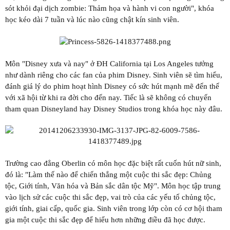
sót khỏi đại dịch zombie: Thảm họa và hành vi con người", khóa
học kéo dài 7 tuần và lúc nào cũng chật kín sinh viên.
Môn "Disney xưa và nay" ở ĐH California tại Los Angeles tưởng
như dành riêng cho các fan của phim Disney. Sinh viên sẽ tìm hiểu,
đánh giá lý do phim hoạt hình Disney có sức hút mạnh mẽ đến thế
với xã hội từ khi ra đời cho đến nay. Tiếc là sẽ không có chuyến
tham quan Disneyland hay Disney Studios trong khóa học này đâu.
Trường cao đẳng Oberlin có môn học đặc biệt rất cuốn hút nữ sinh,
đó là: "Làm thế nào để chiến thắng một cuộc thi sắc đẹp: Chủng
tộc, Giới tính, Văn hóa và Bản sắc dân tộc Mỹ". Môn học tập trung
vào lịch sử các cuộc thi sắc đẹp, vai trò của các yếu tố chủng tộc,
giới tính, giai cấp, quốc gia. Sinh viên trong lớp còn có cơ hội tham
gia một cuộc thi sắc đẹp để hiểu hơn những điều đã học được.