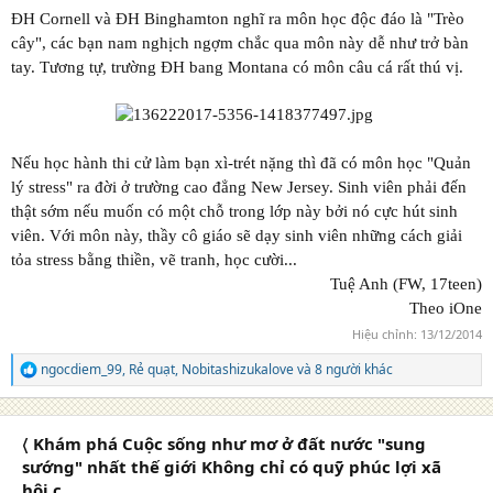
ĐH Cornell và ĐH Binghamton nghĩ ra môn học độc đáo là "Trèo
cây", các bạn nam nghịch ngợm chắc qua môn này dễ như trở bàn
tay. Tương tự, trường ĐH bang Montana có môn câu cá rất thú vị.
Nếu học hành thi cử làm bạn xì-trét nặng thì đã có môn học "Quản
lý stress" ra đời ở trường cao đẳng New Jersey. Sinh viên phải đến
thật sớm nếu muốn có một chỗ trong lớp này bởi nó cực hút sinh
viên. Với môn này, thầy cô giáo sẽ dạy sinh viên những cách giải
tỏa stress bằng thiền, vẽ tranh, học cười...
Tuệ Anh (FW, 17teen)
Theo iOne
Hiệu chỉnh:
13/12/2014
ngocdiem_99
,
Rẻ quạt
,
Nobitashizukalove
và 8 người khác
R
e
a
c
〈 Khám phá Cuộc sống như mơ ở đất nước "sung
t
i
sướng" nhất thế giới Không chỉ có quỹ phúc lợi xã
o
hội c