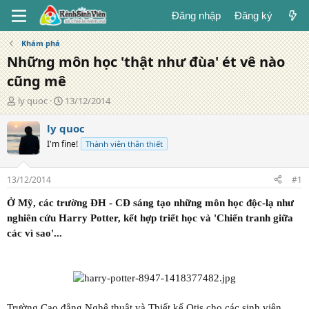
Đăng nhập
Đăng ký
Khám phá
Những môn học 'thật như đùa' ét vê nào
cũng mê
T
N
ly quoc
13/12/2014
á
g
c
à
ly quoc
g
y
I'm fine!
Thành viên thân thiết
i
đ
ả
ă
n
13/12/2014
#1
g
Ở Mỹ, các trường ĐH - CĐ sáng tạo những môn học độc-lạ như
nghiên cứu Harry Potter, kết hợp triết học và 'Chiến tranh giữa
các vì sao'...
Trường Cao đẳng Nghệ thuật và Thiết kế Otis cho các sinh viên