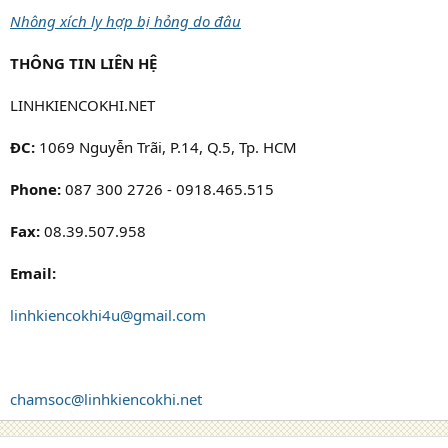
Nhông xích ly hợp bị hỏng do đâu
THÔNG TIN LIÊN HỆ
LINHKIENCOKHI.NET
ĐC:
1069 Nguyễn Trãi, P.14, Q.5, Tp. HCM
Phone:
087 300 2726 - 0918.465.515
Fax:
08.39.507.958
Email:
linhkiencokhi4u@gmail.com
chamsoc@linhkiencokhi.net