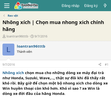
Đăng nhập
Đăng ký
Rao vặt
Nhông xích | Chọn mua nhong xich chính
hãng
T
N
loantran96tttb
9/7/2016
á
g
c
à
loantran96tttb
L
g
y
Thành viên
i
đ
ả
ă
n
9/7/2016
#1
g
Nhông xích
chọn mua cho những dòng xe máy đại trà
như Honda, Suzuki, Wave,..., thật sự đôi khi đã thấy rất
khó rồi. Bây giờ để chọn một bộ nhong xich cho dòng xe
Win huyền thoại còn khó hơn. Khó vì sao ? xe Win là
dòng xe đời đầu của hãng Honda
.