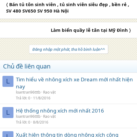
〈 Bán tủ tôn sinh viên , tủ sinh viên siêu đẹp , bền rẻ ,
SV 480 SV650 SV 950 Hà Nội
Làm biển quầy lễ tân tại Mỹ Đình 〉
Đăng nhập một phát, tha hồ bình luận^^
Chủ đề liên quan
Tìm hiểu về nhông xích xe Dream mới nhất hiện
L
nay
loantran96tttb
Rao vặt
Trả lời
0
11/8/2016
Hệ thống nhông xích mới nhất 2016
L
loantran96tttb
Rao vặt
Trả lời
0
8/8/2016
Xuất hiện thông tin dòng nhông xích công
L