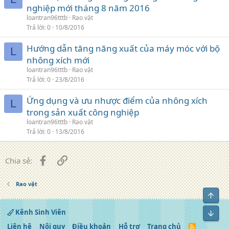
nghiệp mới tháng 8 năm 2016
loantran96tttb
Rao vặt
Trả lời
0
10/8/2016
Hướng dẫn tăng năng xuất của máy móc với bộ
L
nhông xích mới
loantran96tttb
Rao vặt
Trả lời
0
23/8/2016
Ứng dụng và ưu nhược điểm của nhông xích
L
trong sản xuất công nghiệp
loantran96tttb
Rao vặt
Trả lời
0
13/8/2016
Facebook
Liên kết
Chia sẻ:
Rao vặt
Top
Kênh Sinh Viên
Bot
Liên hệ
Nội quy
Điều khoản
Hỗ trợ
Trang chủ
R