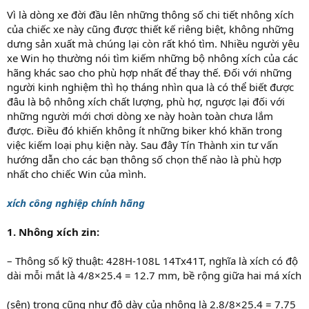
Vì là dòng xe đời đầu lên những thông số chi tiết nhông xích
của chiếc xe này cũng được thiết kế riêng biệt, không những
dưng sản xuất mà chúng lại còn rất khó tìm. Nhiều người yêu
xe Win họ thường nói tìm kiếm những bộ nhông xích của các
hãng khác sao cho phù hợp nhất để thay thế. Đối với những
người kinh nghiệm thì họ tháng nhìn qua là có thể biết được
đâu là bộ nhông xích chất lượng, phù hợ, ngược lại đối với
những người mới chơi dòng xe này hoàn toàn chưa lắm
được. Điều đó khiến không ít những biker khó khăn trong
việc kiếm loại phụ kiện này. Sau đây Tín Thành xin tư vấn
hướng dẫn cho các bạn thông số chọn thế nào là phù hợp
nhất cho chiếc Win của mình.
xích công nghiệp chính hãng
1. Nhông xích zin:
– Thông số kỹ thuật: 428H-108L 14Tx41T, nghĩa là xích có độ
dài mỗi mắt là 4/8×25.4 = 12.7 mm, bề rộng giữa hai má xích
(sên) trong cũng như độ dày của nhông là 2.8/8×25.4 = 7.75