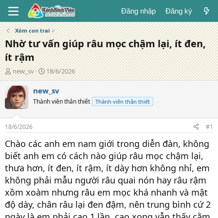
Đăng nhập
Đăng ký
Xóm con trai ♂
Nhờ tư vấn giúp râu mọc chậm lại, ít đen,
ít rậm
T
N
new_sv
18/6/2026
á
g
c
à
new_sv
g
y
Thành viên thân thiết
Thành viên thân thiết
i
đ
ả
ă
n
18/6/2026
#1
g
Chào các anh em nam giới trong diễn đàn, không
biết anh em có cách nào giúp râu mọc chậm lại,
thưa hơn, ít đen, ít rậm, ít dày hơn không nhỉ, em
không phải mẫu người râu quai nón hay râu rậm
xồm xoàm nhưng râu em mọc khá nhanh và mật
độ dày, chân râu lại đen đậm, nên trung bình cứ 2
ngày là em phải cạo 1 lần, cạo xong vẫn thấy cằm