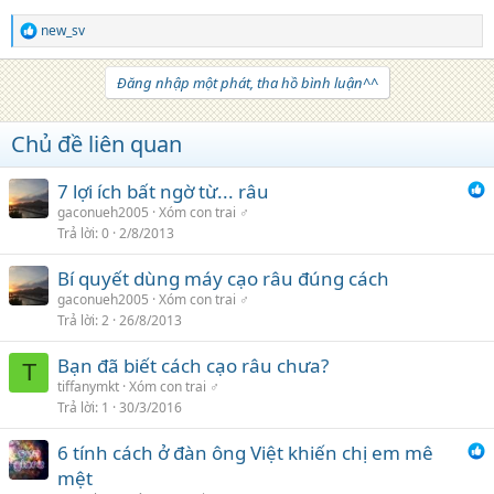
new_sv
R
e
a
Đăng nhập một phát, tha hồ bình luận^^
c
t
i
Chủ đề liên quan
o
n
s
7 lợi ích bất ngờ từ... râu
:
gaconueh2005
Xóm con trai ♂
Trả lời
0
2/8/2013
Bí quyết dùng máy cạo râu đúng cách
gaconueh2005
Xóm con trai ♂
Trả lời
2
26/8/2013
Bạn đã biết cách cạo râu chưa?
T
tiffanymkt
Xóm con trai ♂
Trả lời
1
30/3/2016
6 tính cách ở đàn ông Việt khiến chị em mê
mệt