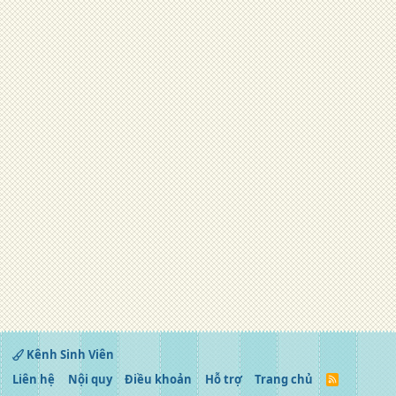
Kênh Sinh Viên
Liên hệ
Nội quy
Điều khoản
Hỗ trợ
Trang chủ
R
S