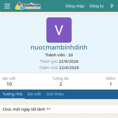
Đăng nhập
Đăng ký
nuocmambinhdinh
Thành viên
·
30
Tham gia
22/6/2026
Thăm nhà
22/6/2026
Bài viết
Tương tác
Điểm
10
2
1
Tường nhà
Bài viết
Giới thiệu
Chúc một ngày tốt lành ^^