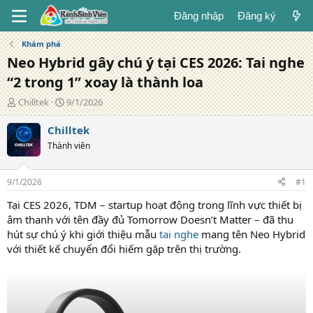
Đăng nhập
Đăng ký
Khám phá
Neo Hybrid gây chú ý tại CES 2026: Tai nghe
“2 trong 1” xoay là thành loa
T
N
Chilltek
9/1/2026
á
g
c
à
Chilltek
g
y
Thành viên
i
đ
ả
ă
n
9/1/2026
#1
g
Tại CES 2026, TDM – startup hoạt động trong lĩnh vực thiết bị
âm thanh với tên đầy đủ Tomorrow Doesn’t Matter – đã thu
hút sự chú ý khi giới thiệu mẫu
tai nghe
mang tên Neo Hybrid
với thiết kế chuyển đổi hiếm gặp trên thị trường.