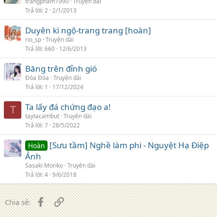
trangpham1990
Truyện dài
Trả lời
2
2/1/2013
Duyên kì ngộ-trang trang [hoàn]
rio_sp
Truyện dài
Trả lời
660
12/6/2013
Băng trên đỉnh gió
Đóa Đóa
Truyện dài
Trả lời
1
17/12/2024
Ta lấy đá chứng đạo a!
T
taytacambut
Truyện dài
Trả lời
7
28/5/2022
[Sưu tầm] Nghề làm phi - Nguyệt Hạ Điệp
Hoàn
Ảnh
Sasaki Moriko
Truyện dài
Trả lời
4
9/6/2018
Facebook
Liên kết
Chia sẻ: