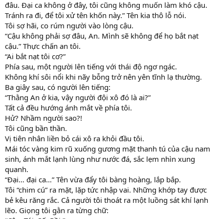
đâu. Đại ca không ở đây, tôi cũng không muốn làm khó cậu.
Tránh ra đi, để tôi xử tên khốn này.” Tên kia thô lỗ nói.
Tôi sợ hãi, co rúm người vào lòng cậu.
“Cậu không phải sợ đâu, An. Mình sẽ không để họ bắt nạt
cậu.” Thực chấn an tôi.
“Ai bắt nạt tôi cơ?”
Phía sau, một người lên tiếng với thái độ ngơ ngác.
Không khí sôi nổi khi nãy bỗng trở nên yên tĩnh lạ thường.
Ba giây sau, có người lên tiếng:
“Thằng An ở kia, vậy người đội xô đó là ai?”
Tất cả đều hướng ánh mắt về phía tôi.
Hử? Nhầm người sao?!
Tôi cũng bần thần.
Vị tiên nhân liền bỏ cái xô ra khỏi đầu tôi.
Mái tóc vàng kim rũ xuống gương mặt thanh tú của cậu nam
sinh, ánh mắt lạnh lùng như nước đá, sắc lẹm nhìn xung
quanh.
“Đại… đại ca…” Tên vừa đẩy tôi bàng hoàng, lắp bắp.
Tôi “chim cú” ra mặt, lặp tức nhập vai. Những khớp tay được
bẻ kêu răng rắc. Cả người tôi thoát ra một luồng sát khí lạnh
lẽo. Giọng tôi gằn ra từng chữ: