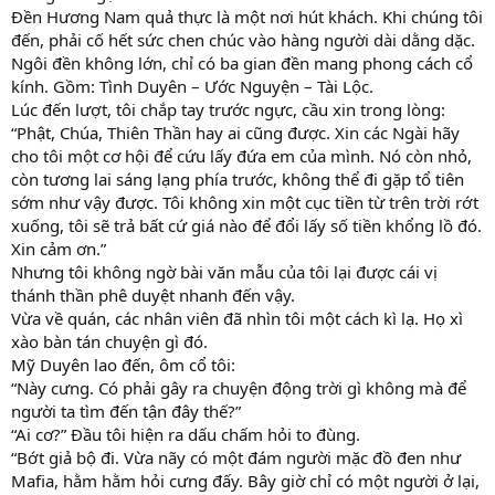
Đền Hương Nam quả thực là một nơi hút khách. Khi chúng tôi
đến, phải cố hết sức chen chúc vào hàng người dài dằng dặc.
Ngôi đền không lớn, chỉ có ba gian đền mang phong cách cổ
kính. Gồm: Tình Duyên – Ước Nguyện – Tài Lộc.
Lúc đến lượt, tôi chắp tay trước ngực, cầu xin trong lòng:
“Phật, Chúa, Thiên Thần hay ai cũng được. Xin các Ngài hãy
cho tôi một cơ hội để cứu lấy đứa em của mình. Nó còn nhỏ,
còn tương lai sáng lạng phía trước, không thể đi gặp tổ tiên
sớm như vậy được. Tôi không xin một cục tiền từ trên trời rớt
xuống, tôi sẽ trả bất cứ giá nào để đổi lấy số tiền khổng lồ đó.
Xin cảm ơn.”
Nhưng tôi không ngờ bài văn mẫu của tôi lại được cái vị
thánh thần phê duyệt nhanh đến vậy.
Vừa về quán, các nhân viên đã nhìn tôi một cách kì lạ. Họ xì
xào bàn tán chuyện gì đó.
Mỹ Duyên lao đến, ôm cổ tôi:
“Này cưng. Có phải gây ra chuyện động trời gì không mà để
người ta tìm đến tận đây thế?”
“Ai cơ?” Đầu tôi hiện ra dấu chấm hỏi to đùng.
“Bớt giả bộ đi. Vừa nãy có một đám người mặc đồ đen như
Mafia, hằm hằm hỏi cưng đấy. Bây giờ chỉ có một người ở lại,