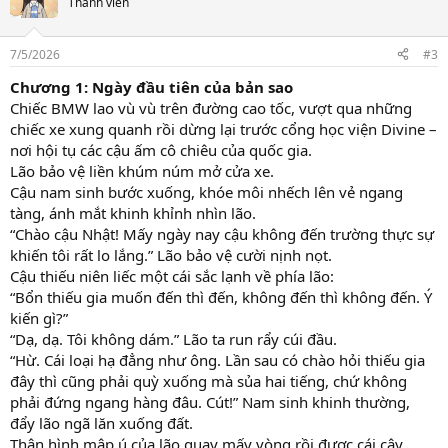
Thành viên
7/5/2026
#3
Chương 1: Ngày đầu tiên của bản sao
Chiếc BMW lao vù vù trên đường cao tốc, vượt qua những
chiếc xe xung quanh rồi dừng lại trước cổng học viện Divine –
nơi hội tụ các cậu ấm cô chiêu của quốc gia.
Lão bảo vệ liền khúm núm mở cửa xe.
Cậu nam sinh bước xuống, khóe môi nhếch lên vẻ ngang
tàng, ánh mắt khinh khỉnh nhìn lão.
“Chào cậu Nhật! Mấy ngày nay cậu không đến trường thực sự
khiến tôi rất lo lắng.” Lão bảo vệ cười nịnh nọt.
Cậu thiếu niên liếc một cái sắc lạnh về phía lão:
“Bổn thiếu gia muốn đến thì đến, không đến thì không đến. Ý
kiến gì?”
“Dạ, dạ. Tôi không dám.” Lão ta run rẩy cúi đầu.
“Hừ. Cái loại hạ đẳng như ông. Lần sau có chào hỏi thiếu gia
đây thì cũng phải quỳ xuống mà sủa hai tiếng, chứ không
phải đứng ngang hàng đâu. Cút!” Nam sinh khinh thường,
đẩy lão ngã lăn xuống đất.
Thân hình mập ú của lão quay mấy vòng rồi được cái cây