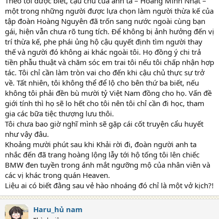
Theo tôi được biết, cậu chủ của anh ta – Hoàng Minh Nhật –
một trong những người được lựa chọn làm người thừa kế của
tập đoàn Hoàng Nguyên đã trốn sang nước ngoài cùng bạn
gái, hiện vẫn chưa rõ tung tích. Để không bị ảnh hưởng đến vị
trí thừa kế, phe phái ủng hộ cậu quyết định tìm người thay
thế và người đó không ai khác ngoài tôi. Họ đồng ý chi trả
tiền phẫu thuật và chăm sóc em trai tôi nếu tôi chấp nhận hợp
tác. Tôi chỉ cần làm tròn vai cho đến khi cậu chủ thực sự trở
về. Tất nhiên, tôi không thể để lộ cho bên thứ ba biết, nếu
không tôi phải đền bù mười tỷ Việt Nam đồng cho họ. Vấn đề
giới tính thì họ sẽ lo hết cho tôi nên tôi chỉ cần đi học, tham
gia các bữa tiệc thượng lưu thôi.
Tôi chưa bao giờ nghĩ mình sẽ gặp cái cốt truyện cẩu huyết
như vậy đâu.
Khoảng mười phút sau khi Khải rời đi, đoàn người anh ta
nhắc đến đã trang hoàng lộng lẫy tới hộ tống tôi lên chiếc
BMW đen tuyền trong ánh mắt ngưỡng mộ của nhân viên và
các vị khác trong quán Heaven.
Liệu ai có biết đằng sau vẻ hào nhoáng đó chỉ là một vở kịch?!
Haru_hủ nam