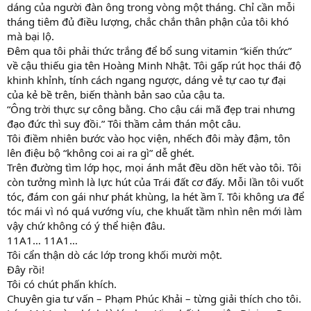
dáng của người đàn ông trong vòng một tháng. Chỉ cần mỗi
tháng tiêm đủ điều lượng, chắc chắn thân phận của tôi khó
mà bại lộ.
Đêm qua tôi phải thức trắng để bổ sung vitamin “kiến thức”
về cậu thiếu gia tên Hoàng Minh Nhật. Tôi gấp rút học thái độ
khinh khỉnh, tính cách ngang ngược, dáng vẻ tự cao tự đại
của kẻ bề trên, biến thành bản sao của cậu ta.
“Ông trời thực sự công bằng. Cho cậu cái mã đẹp trai nhưng
đạo đức thì suy đồi.” Tôi thầm cảm thán một câu.
Tôi điềm nhiên bước vào học viện, nhếch đôi mày đậm, tôn
lên điệu bộ “không coi ai ra gì” dễ ghét.
Trên đường tìm lớp học, mọi ánh mắt đều dồn hết vào tôi. Tôi
còn tưởng mình là lực hút của Trái đất cơ đấy. Mỗi lần tôi vuốt
tóc, đám con gái như phát khùng, la hét ầm ĩ. Tôi không ưa để
tóc mái vì nó quá vướng víu, che khuất tầm nhìn nên mới làm
vậy chứ không có ý thể hiện đâu.
11A1… 11A1…
Tôi cẩn thận dò các lớp trong khối mười một.
Đây rồi!
Tôi có chút phấn khích.
Chuyên gia tư vấn – Phạm Phúc Khải – từng giải thích cho tôi.