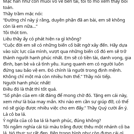
Mặc hắn như con muỗi vo ve bên tai, tôi tò mò xem thầy bói
toán.
Thầy trầm mặc nói:
“Đường chỉ này ý rằng, duyên phận đã an bài, em sẽ không
còn là em nữa…”
Tôi thót tim.
Liệu thầy ấy có phát hiện ra gì không?
“Cuộc đời em sẽ có những biến cố bất ngờ xảy đến. Hãy dựa
vào sức lực của mình, vượt qua những biến cố đó em sẽ trở
thành người hạnh phúc nhất. Em sẽ có tiền tài, danh vọng, gia
đình, bạn bè và cả tình yêu. Xung quanh em có người luôn
đứng sau bảo vệ em. Đó chính là người trong định mệnh.
Không chỉ một mà còn nhiều hơn thế.” Thầy nói tiếp.
Người hạnh phúc nhất!
Điều đó là thật thì tốt quá.
“Số phận của em rất đáng để mong chờ đó. Tặng em cái này,
xem như là bùa may mắn. Khi nào em cần sự giúp đỡ, có thể
nó sẽ giúp được nhiều việc cho em đấy.” Thầy Quý cười ẩn ý.
Là cỏ ba lá.
Ý nghĩa của cỏ ba lá là hạnh phúc, đúng không?
Tôi ngắm nghía cái túi màu trắng được thêu một nhánh cỏ ba
lá. Nó thực sự rất đẹp. Bên trong hình như còn đựng cái gì