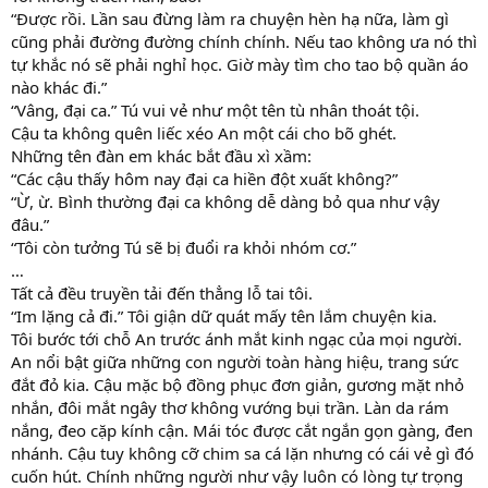
“Được rồi. Lần sau đừng làm ra chuyện hèn hạ nữa, làm gì
cũng phải đường đường chính chính. Nếu tao không ưa nó thì
tự khắc nó sẽ phải nghỉ học. Giờ mày tìm cho tao bộ quần áo
nào khác đi.”
“Vâng, đại ca.” Tú vui vẻ như một tên tù nhân thoát tội.
Cậu ta không quên liếc xéo An một cái cho bõ ghét.
Những tên đàn em khác bắt đầu xì xầm:
“Các cậu thấy hôm nay đại ca hiền đột xuất không?”
“Ừ, ừ. Bình thường đại ca không dễ dàng bỏ qua như vậy
đâu.”
“Tôi còn tưởng Tú sẽ bị đuổi ra khỏi nhóm cơ.”
…
Tất cả đều truyền tải đến thẳng lỗ tai tôi.
“Im lặng cả đi.” Tôi giận dữ quát mấy tên lắm chuyện kia.
Tôi bước tới chỗ An trước ánh mắt kinh ngạc của mọi người.
An nổi bật giữa những con người toàn hàng hiệu, trang sức
đắt đỏ kia. Cậu mặc bộ đồng phục đơn giản, gương mặt nhỏ
nhắn, đôi mắt ngây thơ không vướng bụi trần. Làn da rám
nắng, đeo cặp kính cận. Mái tóc được cắt ngắn gọn gàng, đen
nhánh. Cậu tuy không cỡ chim sa cá lặn nhưng có cái vẻ gì đó
cuốn hút. Chính những người như vậy luôn có lòng tự trọng