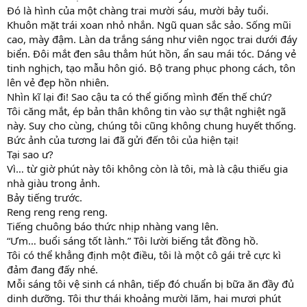
Đó là hình của một chàng trai mười sáu, mười bảy tuổi.
Khuôn mặt trái xoan nhỏ nhắn. Ngũ quan sắc sảo. Sống mũi
cao, mày đậm. Làn da trắng sáng như viên ngọc trai dưới đáy
biển. Đôi mắt đen sâu thẳm hút hồn, ẩn sau mái tóc. Dáng vẻ
tinh nghịch, tạo mẫu hôn gió. Bộ trang phục phong cách, tôn
lên vẻ đẹp hồn nhiên.
Nhìn kĩ lại đi! Sao cậu ta có thể giống mình đến thế chứ?
Tôi căng mắt, ép bản thân không tin vào sự thật nghiệt ngã
này. Suy cho cùng, chúng tôi cũng không chung huyết thống.
Bức ảnh của tương lai đã gửi đến tôi của hiện tại!
Tại sao ư?
Vì… từ giờ phút này tôi không còn là tôi, mà là cậu thiếu gia
nhà giàu trong ảnh.
Bảy tiếng trước.
Reng reng reng reng.
Tiếng chuông báo thức nhịp nhàng vang lên.
“Ưm… buổi sáng tốt lành.” Tôi lười biếng tắt đồng hồ.
Tôi có thể khẳng định một điều, tôi là một cô gái trẻ cực kì
đảm đang đấy nhé.
Mỗi sáng tôi vệ sinh cá nhân, tiếp đó chuẩn bị bữa ăn đầy đủ
dinh dưỡng. Tôi thư thái khoảng mười lăm, hai mươi phút