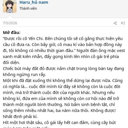
Haru_hủ nam
Thành viên
7/5/2026
#2
Mở đầu:
“Được rồi cô Yến Chi. Bên chúng tôi sẽ cố gắng thực hiện yêu
cầu cô đưa ra. Còn bây giờ, cô mau kí vào bản hợp đồng này
đi, tôi không có nhiều thời gian đâu.” Người đàn ông mặc vest
xanh mất kiên nhẫn, đẩy gọng kính lên nhìn cô gái trẻ phía
đối diện.
Chiếc bút máy đắt đỏ được nắm chặt trong lòng bàn tay đang
không ngừng run rẩy.
Một khi đã đặt xuống thì không thể dừng lại được nữa. Cũng
có nghĩa là… cuộc đời mình từ đây sẽ không còn là cuộc đời
mình, mà trở thành cuộc đời của người khác. Nhưng nếu
không kí, đứa em của mình sẽ không còn cơ hội nào để trở
thành một người bình thường. Nó bẩm sinh bệnh tật, chỉ
sống thêm nhiều nhất hai, ba năm nữa thôi. Không được!
Nhất định phải kí.
Hít một hơi thật sâu, cô gái lấy hết can đảm, cùng cây bút