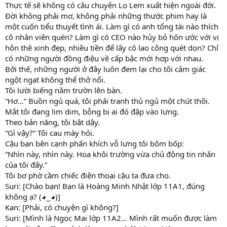
Thực tế sẽ không có câu chuyện Lọ Lem xuất hiện ngoài đời.
Đời không phải mơ, không phải những thước phim hay là
một cuốn tiểu thuyết tình ái. Làm gì có anh tổng tài nào thích
cô nhân viên quèn? Làm gì có CEO nào hủy bỏ hôn ước với vị
hôn thê xinh đẹp, nhiều tiền để lấy cô lao công quét dọn? Chỉ
có những người đồng điệu về cấp bậc mới hợp với nhau.
Bởi thế, những người ở đây luôn đem lại cho tôi cảm giác
ngột ngạt không thể thở nổi.
Tôi lười biếng nằm trườn lên bàn.
“Hơ…” Buồn ngủ quá, tôi phải tranh thủ ngủ một chút thôi.
Mắt tôi đang lim dim, bỗng bị ai đó đập vào lưng.
Theo bản năng, tôi bật dậy.
“Gì vậy?” Tôi cau mày hỏi.
Cậu bạn bên cạnh phấn khích vỗ lưng tôi bôm bốp:
“Nhìn này, nhìn này. Hoa khôi trường vừa chủ động tin nhắn
của tôi đấy.”
Tôi bơ phờ cầm chiếc điện thoại cậu ta đưa cho.
Suri: [Chào bạn! Bạn là Hoàng Minh Nhật lớp 11A1, đúng
không ạ? (◕‿◕)]
Kan: [Phải, có chuyện gì không?]
Suri: [Mình là Ngọc Mai lớp 11A2… Mình rất muốn được làm