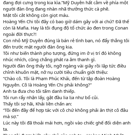
đang đợi cưng trong kia kìa.”Mỹ Duyên hất cằm về phía một
người đàn ông đang nhàn nhã thưởng thức cà phê.
Mặt tôi cắt không còn giọt máu.
Hoàng Yến Chi tôi đây có bao giờ dám gây với ai chứ? Đã thế
còn là Mafia. Hay là tôi đụng độ tổ chức áo đen trong Conan
ngoài đời thực?!
Con nhỏ Mỹ Duyên đúng là bán rẻ tình bạn, nó đẩy thẳng tôi
đến trước mặt người đàn ông kia.
Tôi như biến thành pho tượng, đứng im ở vị trí đó không
nhúc nhích, cũng chẳng phát ra âm thanh gì.
Người đàn ông thấy tôi, ngỡ ngàng vài giây rồi lập tức điều
chỉnh khuôn mặt, nở nụ cười tiêu chuẩn giới thiệu:
“Chào cô. Tôi là Phạm Phúc Khải, đến từ tập đoàn Hoàng
Nguyên. Cô là Hoàng Yến Chi phải không?”
Anh ta đưa cho tôi tấm danh thiếp.
Tôi run rẩy nhận lấy, gật đầu lia lịa như bổ củi.
Thấy tôi sợ hãi, Khải liền chấn an:
“Tôi đến đây để hợp tác với cô chứ không phải ăn thịt cô đâu
mà sợ.”
Lúc này tôi đã thoải mái hơn, ngồi vào chiếc ghế đối diện anh
ta.