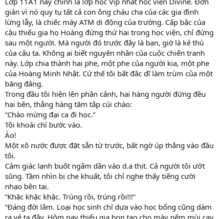
Lớp 11A1 này chính là lớp học Vip nhất học viện Divine. Đơn
giản vì nó quy tụ tất cả con ông cháu cha của các gia đình
lừng lẫy, là chiếc máy ATM di động của trường. Cấp bậc của
cậu thiếu gia họ Hoàng đứng thứ hai trong học viện, chỉ đứng
sau một người. Mà người đó trước đây là bạn, giờ là kẻ thù
của cậu ta. Không ai biết nguyên nhân của cuộc chiến tranh
này. Lớp chia thành hai phe, một phe của người kia, một phe
của Hoàng Minh Nhật. Cứ thế tôi bất đắc dĩ làm trùm của một
băng đảng.
Trong đầu tôi hiện lên phân cảnh, hai hàng người đứng đều
hai bên, thẳng hàng tăm tắp cúi chào:
“Chào mừng đại ca đi học.”
Tôi khoái chí bước vào.
Ào!
Một xô nước được đặt sẵn từ trước, bất ngờ úp thẳng vào đầu
tôi.
Cảm giác lạnh buốt ngấm dần vào d.a thịt. Cả người tôi ướt
sũng. Tầm nhìn bị che khuất, tôi chỉ nghe thấy tiếng cười
nhạo bên tai.
“Khặc khặc khặc. Trúng rồi, trúng rồi!!!”
“Đáng đời lắm. Loại học sinh chỉ dựa vào học bổng cũng dám
ra vẻ ta đây. Hôm nay thiếu gia bọn tao cho mày nếm mùi cay