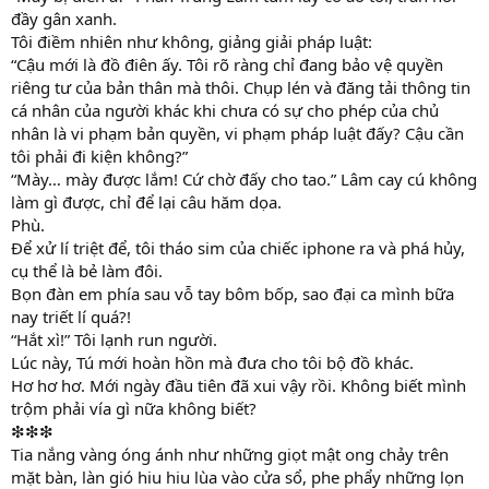
đầy gân xanh.
Tôi điềm nhiên như không, giảng giải pháp luật:
“Cậu mới là đồ điên ấy. Tôi rõ ràng chỉ đang bảo vệ quyền
riêng tư của bản thân mà thôi. Chụp lén và đăng tải thông tin
cá nhân của người khác khi chưa có sự cho phép của chủ
nhân là vi phạm bản quyền, vi phạm pháp luật đấy? Cậu cần
tôi phải đi kiện không?”
“Mày… mày được lắm! Cứ chờ đấy cho tao.” Lâm cay cú không
làm gì được, chỉ để lại câu hăm dọa.
Phù.
Để xử lí triệt để, tôi tháo sim của chiếc iphone ra và phá hủy,
cụ thể là bẻ làm đôi.
Bọn đàn em phía sau vỗ tay bôm bốp, sao đại ca mình bữa
nay triết lí quá?!
“Hắt xì!” Tôi lạnh run người.
Lúc này, Tú mới hoàn hồn mà đưa cho tôi bộ đồ khác.
Hơ hơ hơ. Mới ngày đầu tiên đã xui vậy rồi. Không biết mình
trộm phải vía gì nữa không biết?
❇❇❇
Tia nắng vàng óng ánh như những giọt mật ong chảy trên
mặt bàn, làn gió hiu hiu lùa vào cửa sổ, phe phẩy những lọn