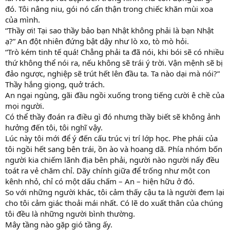
đó. Tôi nâng niu, gói nó cẩn thận trong chiếc khăn mùi xoa
của mình.
“Thầy ơi! Tại sao thầy bảo bạn Nhật không phải là bạn Nhật
ạ?” An đột nhiên đứng bật dậy như lò xo, tò mò hỏi.
“Trò kém tinh tế quá! Chẳng phải ta đã nói, khi bói sẽ có nhiều
thứ không thể nói ra, nếu không sẽ trái ý trời. Vận mệnh sẽ bị
đảo ngược, nghiệp sẽ trút hết lên đầu ta. Ta nào dại mà nói?”
Thầy hắng giọng, quở trách.
An ngại ngùng, gãi đầu ngồi xuống trong tiếng cười ê chề của
mọi người.
Có thể thầy đoán ra điều gì đó nhưng thầy biết sẽ không ảnh
hưởng đến tôi, tôi nghĩ vậy.
Lúc này tôi mới để ý đến cấu trúc vị trí lớp học. Phe phái của
tôi ngồi hết sang bên trái, ồn ào và hoang dã. Phía nhóm bốn
người kia chiếm lãnh địa bên phải, người nào người nấy đều
toát ra vẻ chăm chỉ. Dãy chính giữa để trống như một con
kênh nhỏ, chỉ có một dấu chấm – An – hiện hữu ở đó.
So với những người khác, tôi cảm thấy cậu ta là người đem lại
cho tôi cảm giác thoải mái nhất. Có lẽ do xuất thân của chúng
tôi đều là những người bình thường.
Mây tầng nào gặp gió tầng ấy.