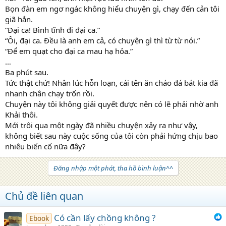
Bọn đàn em ngơ ngác không hiểu chuyện gì, chạy đến cản tôi
giã hắn.
“Đại ca! Bình tĩnh đi đại ca.”
“Ôi, đại ca. Đều là anh em cả, có chuyện gì thì từ từ nói.”
“Để em quạt cho đại ca mau hạ hỏa.”
…
Ba phút sau.
Tức thật chứ! Nhân lúc hỗn loạn, cái tên ăn cháo đá bát kia đã
nhanh chân chạy trốn rồi.
Chuyện này tôi không giải quyết được nên có lẽ phải nhờ anh
Khải thôi.
Mới trôi qua một ngày đã nhiều chuyện xảy ra như vậy,
không biết sau này cuộc sống của tôi còn phải hứng chịu bao
nhiêu biến cố nữa đây?
Đăng nhập một phát, tha hồ bình luận^^
Chủ đề liên quan
Có cần lấy chồng không ?
Ebook