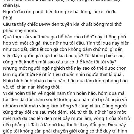
chặn lại.
Người đàn ông ngồi bên trong xe hài lòng, lái xe rời đi.
Phù!
Cậu ta thấy chiếc BMW đen tuyền kia khuất bóng mới thở
phào nhẹ nhõm.
Quả thực cái vai “thiếu gia hổ báo cáo chồn” này không phù
hợp với một cô gái thục nữ như tôi đâu. Tính tôi xưa nay hiền
như cục đất, cắt tiết con gà còn không dám chứ nói gì đến
việc đẩy người già ngã thế kia bao giờ? Tôi không hiểu sao,
cùng một khuôn mặt sao cậu ta có thể khác tôi tới vậy?
Nhưng một người ngỗ nghịch thế này sao có thể được chọn
làm người thừa kế nhỉ? Tiêu chuẩn nhìn người thật kì quái.
Nhìn hình ảnh phản chiếu bản thân qua tấm kính phòng bảo
vệ, tôi chán nản không thôi.
Vì để hoàn thiện vẻ ngoài nam tính hoàn hảo, hôm qua mái
tóc đen dài tôi chăm sóc kĩ lưỡng bao năm đã bị cắt ngắn và
nhuộm một màu vàng kim trông vô cùng xì tin. Dáng người
cũng thay đổi chỉ sau một đêm. Tôi, từ thiếu nữ chỉ cao một
mét rưỡi đã cao lên đến mét bảy mươi lăm, vòng 1 của tôi trở
nên phẳng lì. Tất cả là nhờ loại thuốc thay đổi gen. Điều này
giúp tôi không cần phải chuyển giới cũng có thể duy trì hình