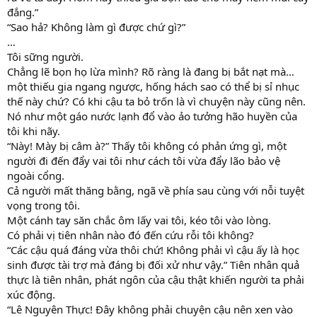
đắng.”
“Sao hả? Không làm gì được chứ gì?”
…
Tôi sững người.
Chẳng lẽ bọn họ lừa mình? Rõ ràng là đang bị bắt nạt mà…
một thiếu gia ngang ngược, hống hách sao có thể bị sỉ nhục
thế này chứ? Có khi cậu ta bỏ trốn là vì chuyện này cũng nên.
Nó như một gáo nước lạnh đổ vào ảo tưởng hão huyền của
tôi khi nãy.
“Này! Mày bị câm à?” Thấy tôi không có phản ứng gì, một
người đi đến đẩy vai tôi như cách tôi vừa đẩy lão bảo vệ
ngoài cổng.
Cả người mất thăng bằng, ngã về phía sau cùng với nỗi tuyệt
vọng trong tôi.
Một cánh tay săn chắc ôm lấy vai tôi, kéo tôi vào lòng.
Có phải vị tiên nhân nào đó đến cứu rỗi tôi không?
“Các cậu quá đáng vừa thôi chứ! Không phải vì cậu ấy là học
sinh được tài trợ mà đáng bị đối xử như vậy.” Tiên nhân quả
thực là tiên nhân, phát ngôn của cậu thật khiến người ta phải
xúc động.
“Lê Nguyên Thực! Đây không phải chuyện cậu nên xen vào