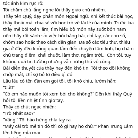
tóc ánh kim rực rỡ.
Tôi chăm chú lắng nghe lời thầy giáo chủ nhiệm.
Thầy tên Quý, dạy phân môn Ngoại ngữ. Khi kết thúc bài học,
thầy thoải mái chia sẻ với học trò về tài lẻ của mình. Trước kia
thầy mê bói toán lắm, tìm hiểu bộ môn này suốt bốn năm
nên thầy rất sành sỏi việc bói bằng bài, chỉ tay, các con số,
chòm sao hoặc theo cách dân gian. Đa số các tiểu thư, thiếu
gia ở đây đều không quan tâm đến chuyện tâm linh, họ chăm
chú trang điểm, chải chuốt, làm thơ, ngắm trời… Còn tôi, tuy
không quá tin tưởng nhưng vẫn hứng thú vô cùng.
Bài diễn thuyết của thầy hay đến khó tin. Tôi theo dõi không
chớp mắt, chỉ sợ bỏ lỡ điều gì đó.
Lâu lâu có tên đàn em gọi tôi, tôi khó chịu, lườm hắn:
“Cút!”
“Có em nào muốn tôi xem bói cho không?” Đến khi thầy Quý
hỏi tôi liền nhiệt tình giơ tay.
Thầy có chút ngạc nhiên:
“Trò Nhật sao?”
“Vâng!” Tôi hào hứng chìa tay ra.
“Mấy cái trò mê tín đó thì có gì hay ho chứ?” Phan Trung Lâm
lên tiếng mỉa mai.