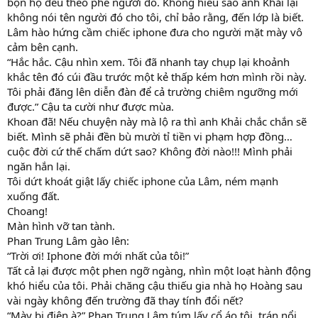
bọn họ đều theo phe người đó. Không hiểu sao anh Khải lại
không nói tên người đó cho tôi, chỉ bảo rằng, đến lớp là biết.
Lâm hào hứng cầm chiếc iphone đưa cho người mặt mày vô
cảm bên cạnh.
“Hắc hắc. Cậu nhìn xem. Tôi đã nhanh tay chụp lại khoảnh
khắc tên đó cúi đầu trước một kẻ thấp kém hơn mình rồi này.
Tôi phải đăng lên diễn đàn để cả trường chiêm ngưỡng mới
được.” Cậu ta cười như được mùa.
Khoan đã! Nếu chuyện này mà lộ ra thì anh Khải chắc chắn sẽ
biết. Mình sẽ phải đền bù mười tỉ tiền vi phạm hợp đồng…
cuộc đời cứ thế chấm dứt sao? Không đời nào!!! Mình phải
ngăn hắn lại.
Tôi dứt khoát giật lấy chiếc iphone của Lâm, ném mạnh
xuống đất.
Choang!
Màn hình vỡ tan tành.
Phan Trung Lâm gào lên:
“Trời ơi! Iphone đời mới nhất của tôi!”
Tất cả lại được một phen ngỡ ngàng, nhìn một loạt hành động
khó hiểu của tôi. Phải chăng cậu thiếu gia nhà họ Hoàng sau
vài ngày không đến trường đã thay tính đổi nết?
“Mày bị điên à?” Phan Trung Lâm túm lấy cổ áo tôi, trán nổi