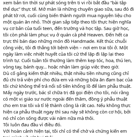
xem bản tin thời sự phát sóng trên ti vi rồi bắt đầu “bài tập
thể dục” thực tế. Mở màn là những chuyến giao sữa, sau đó đi
phát tờ rơi, cuối cùng biến thành người mua nguyên liệu cho
một quán ăn nhỏ. Thời gian sắp tiếp theo tôi thực hiện nghĩa
vụ cơ bản của tuổi teen, đến trường và học tập. Sau giờ học,
tôi còn phải làm phục vụ ở quán cà phê Heaven. Đến hết ca
trực thì bán dạo những món đồ Handmade. Kết thúc chuỗi
công việc, tôi đi thẳng tới bệnh viện – nơi em trai tôi ở. Một
ngày làm việc nhiệt huyết của tôi cứ thế lặp đi lặp lại theo
trình tự. Cuối tuần tôi thường làm thêm kẹp tóc, hoa, thú len,
vòng tay, bánh quy… hoặc nhận làm giúp việc theo giờ.
Dù cố gắng kiếm thật nhiều, thật nhiều tiền nhưng cũng chỉ
đủ chi trả viện phí cho đứa em và những bữa ăn đạm bạc của
tôi chứ không thể trả nổi số tiền khổng lồ để làm phẫu thuật.
Mấy ngày trước, bác sĩ chữa trị đã gọi điện cho tôi, nói rằng
có một vị giáo sư nước ngoài đến thăm, đồng ý phẫu thuật
cho em trai tôi và tỉ lệ thành công là rất cao. Nếu không thực
hiện ca phẫu thuật ngay thì sau này sẽ không còn cơ hội, bởi
nó chỉ còn sống được vài năm nữa mà thôi.
Tôi luôn đau đầu vì điều đó.
Với hoàn cảnh hiện tại, tôi chỉ có thể chờ và chứng kiến em