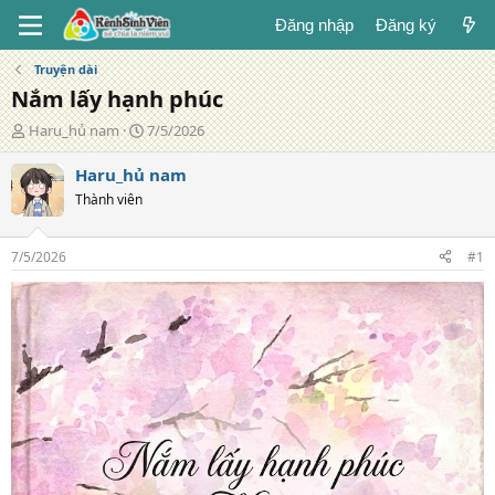
Đăng nhập
Đăng ký
Truyện dài
Nắm lấy hạnh phúc
T
N
Haru_hủ nam
7/5/2026
á
g
c
à
Haru_hủ nam
g
y
Thành viên
i
đ
ả
ă
n
7/5/2026
#1
g