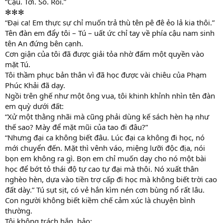
“Cậu. Tới. Số. Rồi.”
✻✻✻
“Đại ca! Em thực sự chỉ muốn trả thù tên pê đê ẻo lả kia thôi.”
Tên đàn em đẩy tôi – Tú – uất ức chỉ tay về phía cậu nam sinh
tên An đứng bên cạnh.
Cơn giận của tôi đã được giải tỏa nhờ đấm một quyền vào
mặt Tú.
Tôi thầm phục bản thân vì đã học được vài chiêu của Phạm
Phúc Khải đã dạy.
Ngồi trên ghế như một ông vua, tôi khinh khỉnh nhìn tên đàn
em quỳ dưới đất:
“Xử một thằng nhãi mà cũng phải dùng kế sách hèn hạ như
thế sao? Mày để mặt mũi của tao đi đâu?”
“Nhưng đại ca không biết đâu. Lúc đại ca không đi học, nó
mới chuyển đến. Mặt thì vênh váo, miệng lưỡi độc địa, nói
bọn em không ra gì. Bọn em chỉ muốn dạy cho nó một bài
học để bớt tỏ thái độ tự cao tự đại mà thôi. Nó xuất thân
nghèo hèn, dựa vào tiền trợ cấp đi học mà không biết trời cao
đất dày.” Tú sụt sịt, có vẻ hắn kìm nén cơn bùng nổ rất lâu.
Con người không biết kiềm chế cảm xúc là chuyện bình
thường.
Tôi không trách hắn, bảo: