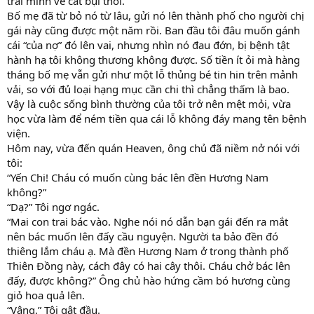
trai mình về cát bụi thôi.
Bố mẹ đã từ bỏ nó từ lâu, gửi nó lên thành phố cho người chị
gái này cũng được một năm rồi. Ban đầu tôi đâu muốn gánh
cái “của nợ” đó lên vai, nhưng nhìn nó đau đớn, bị bệnh tật
hành hạ tôi không thương không được. Số tiền ít ỏi mà hàng
tháng bố mẹ vẫn gửi như một lỗ thủng bé tin hin trên mảnh
vải, so với đủ loại hạng mục cần chi thì chẳng thấm là bao.
Vậy là cuộc sống bình thường của tôi trở nên mệt mỏi, vừa
học vừa làm để ném tiền qua cái lỗ không đáy mang tên bệnh
viện.
Hôm nay, vừa đến quán Heaven, ông chủ đã niềm nở nói với
tôi:
“Yến Chi! Cháu có muốn cùng bác lên đền Hương Nam
không?”
“Dạ?” Tôi ngơ ngác.
“Mai con trai bác vào. Nghe nói nó dẫn bạn gái đến ra mắt
nên bác muốn lên đấy cầu nguyện. Người ta bảo đền đó
thiêng lắm cháu ạ. Mà đền Hương Nam ở trong thành phố
Thiên Đồng này, cách đây có hai cây thôi. Cháu chở bác lên
đấy, được không?” Ông chủ hào hứng cầm bó hương cùng
giỏ hoa quả lên.
“Vâng.” Tôi gật đầu.