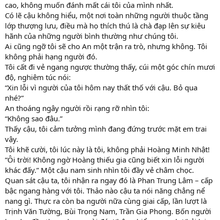
cao, không muốn đánh mất cái tôi của mình nhất.
Có lẽ cậu không hiểu, một nơi toàn những người thuộc tầng
lớp thượng lưu, điều mà họ thích thú là chà đạp lên sự kiêu
hãnh của những người bình thường như chúng tôi.
Ai cũng ngỡ tôi sẽ cho An một trận ra trò, nhưng không. Tôi
không phải hạng người đó.
Tôi cất đi vẻ ngang ngược thường thấy, cúi một góc chín mươi
độ, nghiêm túc nói:
“Xin lỗi vì người của tôi hôm nay thất thố với cậu. Bỏ qua
nhé?”
An thoáng ngây người rồi rạng rỡ nhìn tôi:
“Không sao đâu.”
Thấy cậu, tôi cảm tưởng mình đang đứng trước mặt em trai
vậy.
Tôi khẽ cười, tôi lúc này là tôi, không phải Hoàng Minh Nhật!
“Ôi trời! Không ngờ Hoàng thiếu gia cũng biết xin lỗi người
khác đấy.” Một cậu nam sinh nhìn tôi đầy vẻ châm chọc.
Quan sát cậu ta, tôi nhận ra ngay đó là Phan Trung Lâm – cấp
bậc ngang hàng với tôi. Thảo nào cậu ta nói năng chẳng nể
nang gì. Thực ra còn ba người nữa cùng giai cấp, lần lượt là
Trịnh Văn Tường, Bùi Trọng Nam, Trần Gia Phong. Bốn người