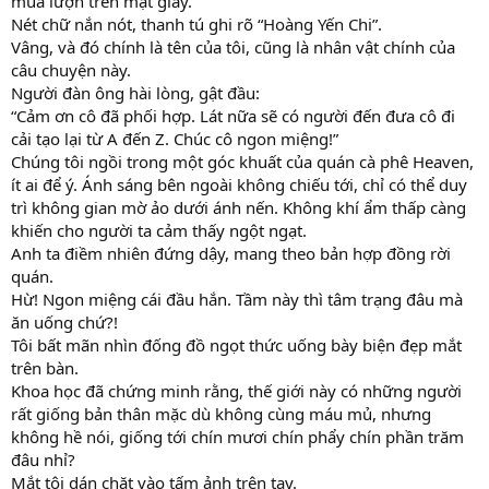
múa lượn trên mặt giấy.
Nét chữ nắn nót, thanh tú ghi rõ “Hoàng Yến Chi”.
Vâng, và đó chính là tên của tôi, cũng là nhân vật chính của
câu chuyện này.
Người đàn ông hài lòng, gật đầu:
“Cảm ơn cô đã phối hợp. Lát nữa sẽ có người đến đưa cô đi
cải tạo lại từ A đến Z. Chúc cô ngon miệng!”
Chúng tôi ngồi trong một góc khuất của quán cà phê Heaven,
ít ai để ý. Ánh sáng bên ngoài không chiếu tới, chỉ có thể duy
trì không gian mờ ảo dưới ánh nến. Không khí ẩm thấp càng
khiến cho người ta cảm thấy ngột ngạt.
Anh ta điềm nhiên đứng dậy, mang theo bản hợp đồng rời
quán.
Hừ! Ngon miệng cái đầu hắn. Tầm này thì tâm trạng đâu mà
ăn uống chứ?!
Tôi bất mãn nhìn đống đồ ngọt thức uống bày biện đẹp mắt
trên bàn.
Khoa học đã chứng minh rằng, thế giới này có những người
rất giống bản thân mặc dù không cùng máu mủ, nhưng
không hề nói, giống tới chín mươi chín phẩy chín phần trăm
đâu nhỉ?
Mắt tôi dán chặt vào tấm ảnh trên tay.