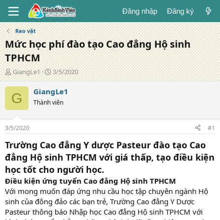
Đăng nhập
Đăng ký
Rao vặt
Mức học phí đào tạo Cao đẳng Hộ sinh
TPHCM
T
N
GiangLe1
3/5/2020
á
g
c
à
GiangLe1
G
g
y
Thành viên
i
đ
ả
ă
n
3/5/2020
#1
g
Trường Cao đẳng Y dược Pasteur đào tạo Cao
đẳng Hộ sinh TPHCM với giá thấp, tạo điều kiện
học tốt cho người học.
Điều kiện ứng tuyển Cao đẳng Hộ sinh TPHCM
Với mong muốn đáp ứng nhu cầu học tập chuyên ngành Hộ
sinh của đông đảo các bạn trẻ, Trường Cao đẳng Y Dược
Pasteur thông báo Nhập học Cao đẳng Hộ sinh TPHCM với