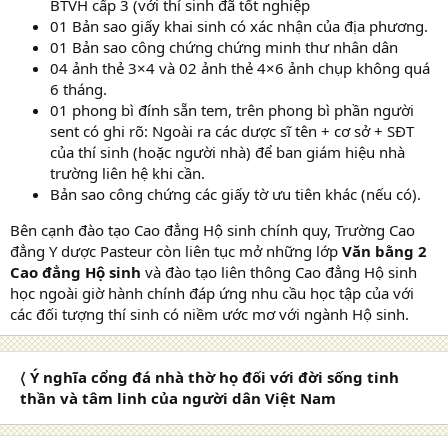
BTVH cấp 3 (với thí sinh đã tốt nghiệp
01 Bản sao giấy khai sinh có xác nhận của địa phương.
01 Bản sao công chứng chứng minh thư nhân dân
04 ảnh thẻ 3×4 và 02 ảnh thẻ 4×6 ảnh chụp không quá
6 tháng.
01 phong bì đính sẵn tem, trên phong bì phần người
sent có ghi rõ: Ngoài ra các dược sĩ tên + cơ sở + SĐT
của thí sinh (hoặc người nhà) để ban giám hiệu nhà
trường liên hệ khi cần.
Bản sao công chứng các giấy tờ ưu tiên khác (nếu có).
Bên cạnh đào tạo Cao đẳng Hộ sinh chính quy, Trường Cao
đẳng Y dược Pasteur còn liên tục mở những lớp
Văn bằng 2
Cao đẳng Hộ sinh
và đào tạo liên thông Cao đẳng Hộ sinh
học ngoài giờ hành chính đáp ứng nhu cầu học tập của với
các đối tượng thí sinh có niềm ước mơ với ngành Hộ sinh.
〈 Ý nghĩa cổng đá nhà thờ họ đối với đời sống tinh
thần và tâm linh của người dân Việt Nam