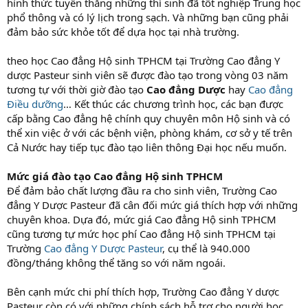
hình thức tuyển thẳng những thí sinh đã tốt nghiệp Trung học
phổ thông và có lý lịch trong sạch. Và những bạn cũng phải
đảm bảo sức khỏe tốt để dựa học tại nhà trường.
theo học Cao đẳng Hộ sinh TPHCM tại Trường Cao đẳng Y
dược Pasteur sinh viên sẽ được đào tạo trong vòng 03 năm
tương tự với thời giờ đào tạo
Cao đẳng Dược
hay
Cao đẳng
Điều dưỡng
… Kết thúc các chương trình học, các bạn được
cấp bằng Cao đẳng hệ chính quy chuyên môn Hộ sinh và có
thể xin việc ở với các bệnh viện, phòng khám, cơ sở y tế trên
Cả Nước hay tiếp tục đào tạo liên thông Đại học nếu muốn.
Mức giá đào tạo Cao đẳng Hộ sinh TPHCM
Để đảm bảo chất lượng đầu ra cho sinh viên, Trường Cao
đẳng Y Dược Pasteur đã cân đối mức giá thích hợp với những
chuyên khoa. Dựa đó, mức giá Cao đẳng Hộ sinh TPHCM
cũng tương tự mức học phí Cao đẳng Hộ sinh TPHCM tại
Trường
Cao đẳng Y Dược Pasteur
, cụ thể là 940.000
đồng/tháng không thể tăng so với năm ngoái.
Bên cạnh mức chi phí thích hợp, Trường Cao đẳng Y dược
Pasteur còn có với những chính sách hỗ trợ cho người học