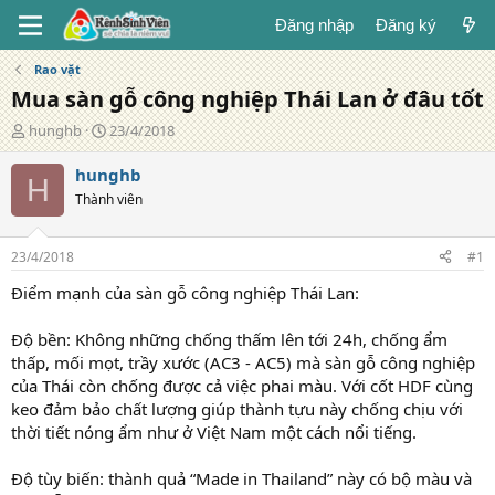
Đăng nhập
Đăng ký
Rao vặt
Mua sàn gỗ công nghiệp Thái Lan ở đâu tốt
T
N
hunghb
23/4/2018
á
g
c
à
hunghb
H
g
y
Thành viên
i
đ
ả
ă
n
23/4/2018
#1
g
Điểm mạnh của sàn gỗ công nghiệp Thái Lan:
Độ bền: Không những chống thấm lên tới 24h, chống ẩm
thấp, mối mọt, trầy xước (AC3 - AC5) mà sàn gỗ công nghiệp
của Thái còn chống được cả việc phai màu. Với cốt HDF cùng
keo đảm bảo chất lượng giúp thành tựu này chống chịu với
thời tiết nóng ẩm như ở Việt Nam một cách nổi tiếng.
Độ tùy biến: thành quả “Made in Thailand” này có bộ màu và