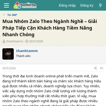
Đăng nhập
Đăng ký
Tin 360°
Mua Nhóm Zalo Theo Ngành Nghề – Giải
Pháp Tiếp Cận Khách Hàng Tiềm Năng
Nhanh Chóng
T
N
thanhtamm
30/5/2026
á
g
c
à
thanhtamm
g
y
Thành viên
i
đ
ả
ă
n
30/5/2026
#1
g
Trong thời đại kinh doanh online phát triển mạnh mẽ, Zalo
đang trở thành kênh bán hàng và chăm sóc khách hàng hiệu
quả được nhiều cá nhân, doanh nghiệp lựa chọn. Tuy nhiên,
việc xây dựng một nhóm Zalo chất lượng với lượng thành
viên phù hợp thường mất rất nhiều thời gian. Vì vậy, mua
nhóm Zalo theo ngành nghề đang là giải pháp được nhiều
người quan tâm nhằm nhanh chóng tiếp cận đúng khách