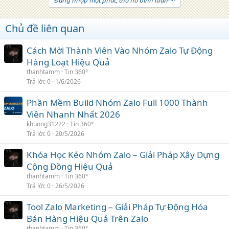
Đăng nhập một phát, tha hồ bình luận^^
Chủ đề liên quan
Cách Mời Thành Viên Vào Nhóm Zalo Tự Động
Hàng Loạt Hiệu Quả
thanhtamm
Tin 360°
Trả lời
0
1/6/2026
Phần Mềm Build Nhóm Zalo Full 1000 Thành
Viên Nhanh Nhất 2026
khuong31222
Tin 360°
Trả lời
0
20/5/2026
Khóa Học Kéo Nhóm Zalo – Giải Pháp Xây Dựng
Cộng Đồng Hiệu Quả
thanhtamm
Tin 360°
Trả lời
0
26/5/2026
Tool Zalo Marketing – Giải Pháp Tự Động Hóa
Bán Hàng Hiệu Quả Trên Zalo
thanhtamm
Tin 360°