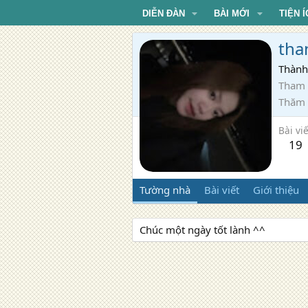
DIỄN ĐÀN
BÀI MỚI
TIỆN Í
th
Thành
Tham 
Thăm
Bài viế
19
Tường nhà
Bài viết
Giới thiệu
Chúc một ngày tốt lành ^^