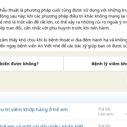
hẫu thuật là phương pháp cuối cùng được sử dụng với những t
ộng sau này; khi các phương pháp điều trị khác không mang lại 
trẻ nhỏ là một vấn đề rất lớn, có thể xảy ra những rủi ro ngoài ý 
tiếp trao đổi, cân nhắc với phụ huynh trước khi tiến hành.
ảm thấy khó chịu khi bị bệnh thoát vị địa đệm hành hạ và không b
đến ngay bệnh viện An Việt nhé để các bác sỹ giúp bạn có được 
n biển được không?
Bệnh lý viêm kh
u trị viêm khớp háng ở trẻ em
Trả lời
Lượt xem
rẻ em và một vài dấu hiệu nhận biết
Trả lời