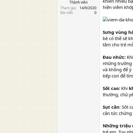
khiến nhiều bậ
Thành viên
hiện viêm khớ
Tham gia
14/9/2020
Bài viết
0
Sưng vùng há
bé có thể sẽ k
tắm cho trẻ mỗ
Đau nhức:
Khi
những trường 
và không để ý 
tiếp con để tì
Sốt cao:
Khi
k
thường, chủ y
Sụt cân
: Sốt 
cân tức chứng 
Những triệu 
trẻ em. Tuy nh