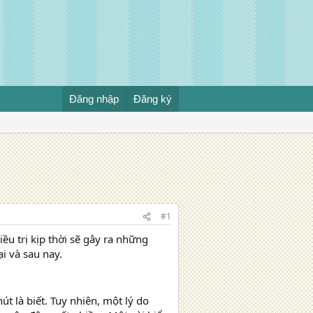
Đăng nhập
Đăng ký
#1
u trị kịp thời sẽ gây ra những
i và sau nay.
t là biết. Tuy nhiên, một lý do