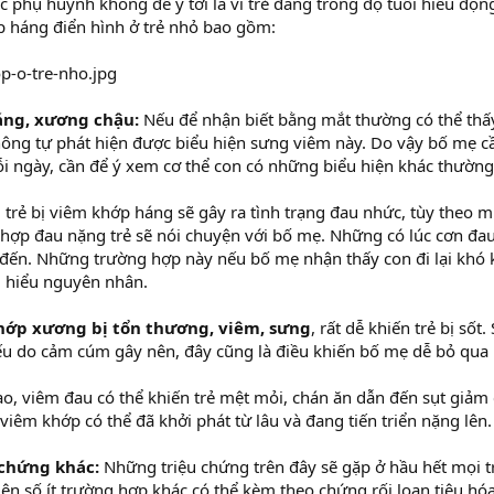
c phụ huynh không để ý tới là vì trẻ đang trong độ tuổi hiếu động
p háng điển hình ở trẻ nhỏ bao gồm:
ng, xương chậu:
Nếu để nhận biết bằng mắt thường có thể thấy
hông tự phát hiện được biểu hiện sưng viêm này. Do vậy bố mẹ cầ
i ngày, cần để ý xem cơ thể con có những biểu hiện khác thườn
 trẻ bị viêm khớp háng sẽ gây ra tình trạng đau nhức, tùy theo 
hợp đau nặng trẻ sẽ nói chuyện với bố mẹ. Những có lúc cơn đau
đến. Những trường hợp này nếu bố mẹ nhận thấy con đi lại khó 
m hiểu nguyên nhân.
hớp xương bị tổn thương, viêm, sưng
, rất dễ khiến trẻ bị sốt.
ếu do cảm cúm gây nên, đây cũng là điều khiến bố mẹ dễ bỏ qu
cao, viêm đau có thể khiến trẻ mệt mỏi, chán ăn dẫn đến sụt giảm
viêm khớp có thể đã khởi phát từ lâu và đang tiến triển nặng lên.
chứng khác:
Những triệu chứng trên đây sẽ gặp ở hầu hết mọi
iên số ít trường hợp khác có thể kèm theo chứng rối loạn tiêu h