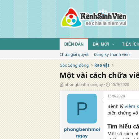
DIỄN ĐÀN
BÀI MỚI
TIỆN ÍC
Chưa giải quyết
Đăng ký thành viên
Góc Cộng Đồng
Rao vặt
Một vài cách chữa v
T
N
phongbenhmoingay
15/9/2020
á
g
c
à
15/9/2020
g
y
P
Bệnh lý
viêm k
i
đ
ả
ă
biến chứng vô 
n
g
Tìm hiểu c
phongbenhmoi
Một số cách nh
ngay