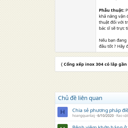
Phẫu thuật:
P
khả năng vận đ
thuật đối với 
bác sĩ sẽ trực 
Nếu bạn đang c
đâu tốt ? Hãy 
〈 Cổng xếp inox 304 có lắp gầ
Chủ đề liên quan
Chia sẻ phương pháp điề
H
hoangquanlaij
6/10/2020
Rao vặt
Bệnh viêm khớp háng ở t