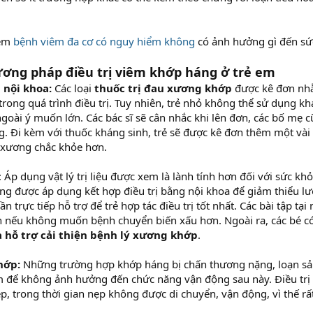
hêm
bệnh viêm đa cơ có nguy hiểm không
có ảnh hưởng gì đến sứ
ương pháp điều trị viêm khớp háng ở trẻ em
nội khoa:
Các loại
thuốc trị đau xương khớp
được kê đơn nhằ
rong quá trình điều trị. Tuy nhiên, trẻ nhỏ không thể sử dụng khá
goài ý muốn lớn. Các bác sĩ sẽ cân nhắc khi lên đơn, các bố mẹ c
g. Đi kèm với thuốc kháng sinh, trẻ sẽ được kê đơn thêm một vài 
 xương chắc khỏe hơn.
: Áp dụng vật lý trị liệu được xem là lành tính hơn đối với sức k
g được áp dụng kết hợp điều trị bằng nội khoa để giảm thiểu lư
n trực tiếp hỗ trợ để trẻ hợp tác điều trị tốt nhất. Các bài tập tạ
 nếu không muốn bệnh chuyển biến xấu hơn. Ngoài ra, các bé có
 hỗ trợ cải thiện bệnh lý xương khớp
.
hớp:
Những trường hợp khớp háng bị chấn thương nặng, loạn sả
m để không ảnh hưởng đến chức năng vận động sau này. Điều trị
p, trong thời gian nẹp không được di chuyển, vận động, vì thế rất