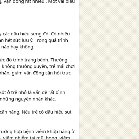
, vận động rất nhiều . Một vài biểu
 các dấu hiệu sưng đỏ. Có nhiều
n hết sức lưu ý. Trong quá trình
g nào hay không.
mức độ trình trạng bệnh. Thường
 không thường xuyên, trẻ mải chơi
khăn, giảm vận động cần hỏi trực
 Sốt ở trẻ nhỏ là vấn đề rất bình
a những nguyên nhân khác.
 cân nặng. Nếu trẻ có dấu hiệu sụt
 trường hợp bệnh viêm khớp háng ở
óa, viêm nhiễm tai mũi họng, viêm