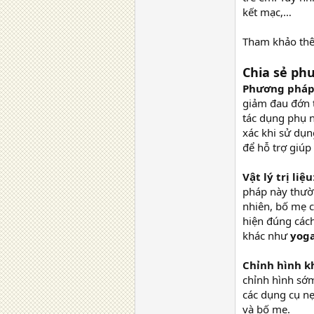
kết mạc,…
Tham khảo t
Chia sẻ ph
Phương pháp 
giảm đau đớn t
tác dụng phụ n
xác khi sử dụn
để hỗ trợ giúp
Vật lý trị liệu
pháp này thườn
nhiên, bố mẹ cầ
hiện đúng cách
khác như
yoga
Chỉnh hình k
chỉnh hình sớ
các dụng cụ nẹ
và bố mẹ.