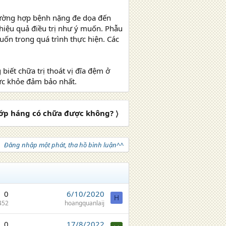
rường hợp bệnh nặng đe dọa đến
hiệu quả điều trị như ý muốn. Phẫu
muốn trong quá trình thực hiện. Các
iết chữa trị thoát vị đĩa đệm ở
sức khỏe đảm bảo nhất.
ớp háng có chữa được không? 〉
Đăng nhập một phát, tha hồ bình luận^^
0
6/10/2020
H
452
hoangquanlaij
0
17/8/2022