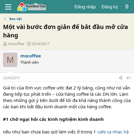
Đăng nhập
Đăng ký
Rao vặt
Một vài bước đơn giản để bắt đầu mở cửa
hàng
T
N
mscoffee
25/4/2017
á
g
c
à
mscoffee
M
g
y
Thành viên
i
đ
ả
ă
n
25/4/2017
#1
g
Giá trị của lĩnh vực coffee ước đạt 2 tỷ bảng, cũng như nó vẫn
đang tiếp tục phát triển – cửa hàng coffee là các DN lớn. Làm
theo những gợi ý bên dưới để tối đa khả năng thành công của
các bạn khi bắt đầu kinh doanh một cửa hàng coffee.
#1 chớ ngại hỏi các kinh nghiệm kinh doanh
nếu như bạn chưa bao giờ làm việc ở trong 1
cafe ca nhạc hà