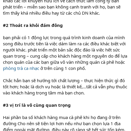
khảo các lời khuyên hữu ích về cách thức làm công ty bạn
phát triển – miễn sao bạn không cạnh tranh với họ, bạn sẽ
tìm thấy khá nhiều điều hay từ các chủ DN khác.
#2 Thoát ra khỏi đám đông
bạn phải có 1 động lực trong quá trình kinh doanh của mình
song điều trước tiên là việc dám làm ra các điều khác biệt với
người khác. phát triển một bản sắc độc đáo là việc hết sức
quan trọng – cung cấp cho khách hàng một nguyên do để lựa
chọn quán của các bạn giữa vô vàn những quán cà phê hoặc
phòng trà ca nhạc
ở trên cùng 1 con phố.
Chắc hẳn bạn sẽ hướng tới chất lượng – thực hiện thức gì đó
tốt hơn; hoặc là dịch vụ hoặc là thiết kế,…tất cả vẫn phụ thuôc
vào khách hàng trọng tâm mà bạn chọn.
#3 vị trí là vô cùng quan trọng
Hai phần ba số khách hàng mua cà phê khi họ đang ở trên
đường Cho nên sẽ tiện lợi hơn nếu như bạn chọn lựa 1 địa
điểm ngoài mặt đường. điều này rõ ràng sẽ hết sức tốn kém,