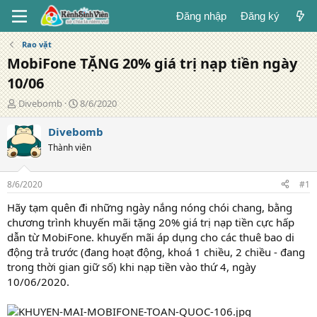
Đăng nhập
Đăng ký
Rao vặt
MobiFone TẶNG 20% giá trị nạp tiền ngày
10/06
T
N
Divebomb
8/6/2020
á
g
c
à
Divebomb
g
y
Thành viên
i
đ
ả
ă
n
8/6/2020
#1
g
Hãy tạm quên đi những ngày nắng nóng chói chang, bằng
chương trình khuyến mãi tặng 20% giá trị nạp tiền cực hấp
dẫn từ MobiFone. khuyến mãi áp dụng cho các thuê bao di
động trả trước (đang hoạt động, khoá 1 chiều, 2 chiều - đang
trong thời gian giữ số) khi nạp tiền vào thứ 4, ngày
10/06/2020.