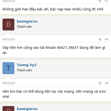
9/6/2020
#7
Không giới hạn đâu bác ah, bác nạp bao nhiêu cũng đc nhé
baongocvu
B
Thành viên
9/6/2020
#8
Vậy tiền km cộng vào tài khoản KM2T, KM3T dùng để làm gì
ah
Tuong Vy2
T
Thành viên
9/6/2020
#9
tiền km bác có thể dùng liên lạc nội mạng, liên mạng và sms
nhé
baongocvu